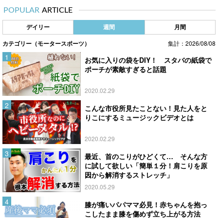
POPULAR
ARTICLE
デイリー
週間
月間
カテゴリー（モータースポーツ）
集計：2026/08/08
お気に入りの袋をDIY！ スタバの紙袋で
ポーチが素敵すぎると話題
2020.02.29
こんな市役所見たことない！見た人をと
りこにするミュージックビデオとは
2020.02.29
最近、首のこりがひどくて… そんな方
に試して欲しい「簡単１分！肩こりを原
因から解消するストレッチ」
2020.05.29
膝が痛いパパママ必見！赤ちゃんを抱っ
こしたまま膝を傷めず立ち上がる方法