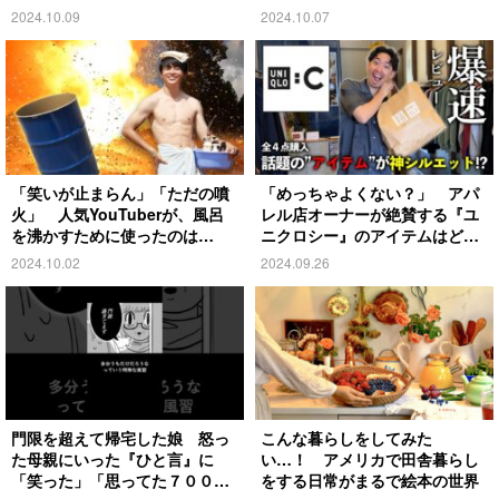
去とは
2024.10.09
2024.10.07
「笑いが止まらん」「ただの噴
「めっちゃよくない？」 アパ
火」 人気YouTuberが、風呂
レル店オーナーが絶賛する『ユ
を沸かすために使ったのは…
ニクロシー』のアイテムはど
れ？
2024.10.02
2024.09.26
門限を超えて帰宅した娘 怒っ
こんな暮らしをしてみた
た母親にいった『ひと言』に
い…！ アメリカで田舎暮らし
「笑った」「思ってた７００倍
をする日常がまるで絵本の世界