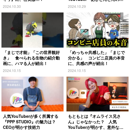
略とは
2024.10.30
2024.10.29
「まじで才能」「この世界観好
「めっちゃ共感した」「まじで
き」 食べられる生物の紹介動
分かる」 コンビニ店員の本音
画に、ハマる人が続出！
に、共感の声が続出！
2024.10.15
2024.10.15
人気YouTuberが多く所属する
もともとは『オムライス兄さ
『PPP STUDIO』の魅力は？
ん』じゃなかった？ 人気
CEOが明かす技術力
YouTuberが明かす、意外な過