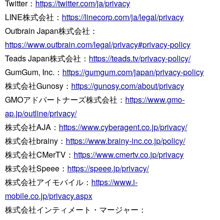
Twitter：
https://twitter.com/ja/privacy
LINE株式会社：
https://linecorp.com/ja/legal/privacy
Outbrain Japan株式会社：
https://www.outbrain.com/legal/privacy#privacy-policy
Teads Japan株式会社：
https://teads.tv/privacy-policy/
GumGum, Inc.：
https://gumgum.com/japan/privacy-policy
株式会社Gunosy：
https://gunosy.com/about/privacy
GMOアドパートナーズ株式会社：
https://www.gmo-
ap.jp/outline/privacy/
株式会社AJA：
https://www.cyberagent.co.jp/privacy/
株式会社brainy：
https://www.brainy-inc.co.jp/policy/
株式会社CMerTV：
https://www.cmertv.co.jp/privacy
株式会社Speee：
https://speee.jp/privacy/
株式会社アイモバイル：
https://www.i-
mobile.co.jp/privacy.aspx
株式会社インティメート・マージャー：