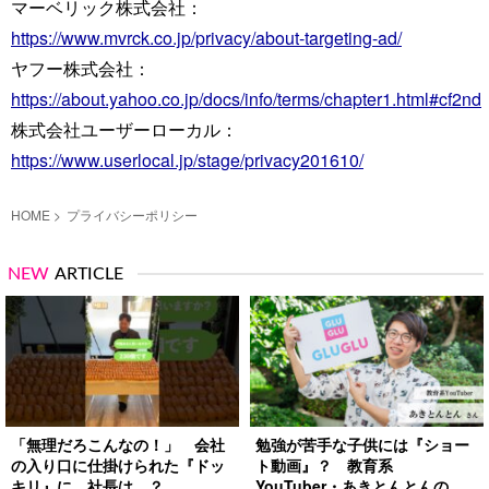
マーベリック株式会社：
https://www.mvrck.co.jp/privacy/about-targeting-ad/
ヤフー株式会社：
https://about.yahoo.co.jp/docs/info/terms/chapter1.html#cf2nd
株式会社ユーザーローカル：
https://www.userlocal.jp/stage/privacy201610/
HOME
プライバシーポリシー
NEW
ARTICLE
「無理だろこんなの！」 会社
勉強が苦手な子供には『ショー
の入り口に仕掛けられた『ドッ
ト動画』？ 教育系
キリ』に、社長は…？
YouTuber・あきとんとんの戦