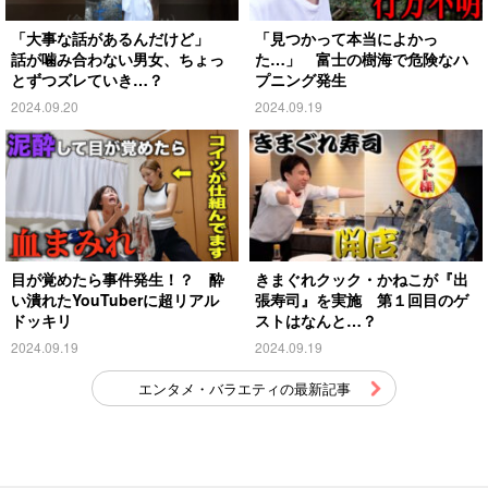
「大事な話があるんだけど」
「見つかって本当によかっ
話が噛み合わない男女、ちょっ
た…」 富士の樹海で危険なハ
とずつズレていき…？
プニング発生
2024.09.20
2024.09.19
目が覚めたら事件発生！？ 酔
きまぐれクック・かねこが『出
い潰れたYouTuberに超リアル
張寿司』を実施 第１回目のゲ
ドッキリ
ストはなんと…？
2024.09.19
2024.09.19
エンタメ・バラエティの最新記事