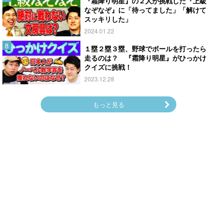
『霜降り明星』の２人が挑戦した『上級
なぞなぞ』に「待ってました」「解けて
スッキリした」
2024.01.22
１塁２塁３塁、野球でボールを打ったら
走るのは？ 『霜降り明星』がひっかけ
クイズに挑戦！
2023.12.28
もっと見る