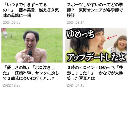
「いつまで引きずってる
スポーツしやすいのってどの季
の！」 藤本美貴、燃え尽き気
節？ 東海オンエアが各季節で
味の母親に一喝
検証
2024.09.09
2024.08.14
「優しさの塊」「ボロ泣きし
３時のヒロイン・ゆめっち「整
た」 江頭2:50、サンタに扮し
形しました！」 かなでが大爆
て３歳児に会いに行くと…？
笑した写真とは
2022.12.20
2024.01.15