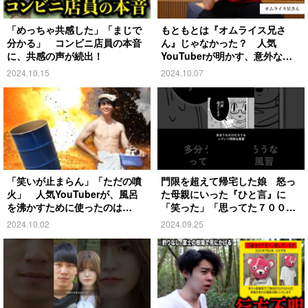
「めっちゃ共感した」「まじで
もともとは『オムライス兄さ
分かる」 コンビニ店員の本音
ん』じゃなかった？ 人気
に、共感の声が続出！
YouTuberが明かす、意外な過
去とは
2024.10.15
2024.10.07
「笑いが止まらん」「ただの噴
門限を超えて帰宅した娘 怒っ
火」 人気YouTuberが、風呂
た母親にいった『ひと言』に
を沸かすために使ったのは…
「笑った」「思ってた７００倍
特殊」
2024.10.02
2024.09.25