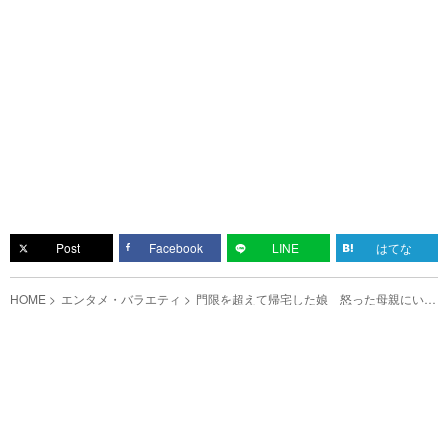
Post
Facebook
LINE
はてな
HOME
エンタメ・バラエティ
門限を超えて帰宅した娘 怒った母親にいっ
た『ひと言』に「笑った」「思ってた７００
倍特殊」