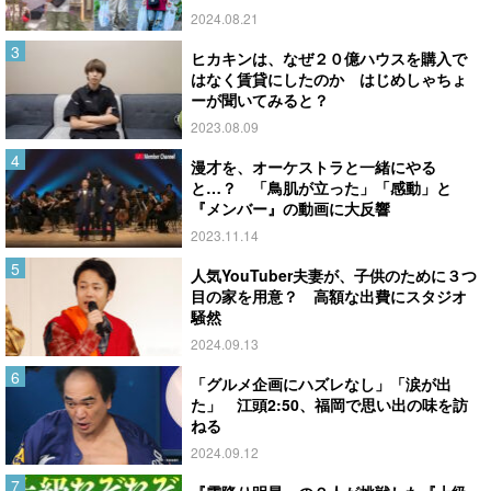
2024.08.21
ヒカキンは、なぜ２０億ハウスを購入で
はなく賃貸にしたのか はじめしゃちょ
ーが聞いてみると？
2023.08.09
漫才を、オーケストラと一緒にやる
と…？ 「鳥肌が立った」「感動」と
『メンバー』の動画に大反響
2023.11.14
人気YouTuber夫妻が、子供のために３つ
目の家を用意？ 高額な出費にスタジオ
騒然
2024.09.13
「グルメ企画にハズレなし」「涙が出
た」 江頭2:50、福岡で思い出の味を訪
ねる
2024.09.12