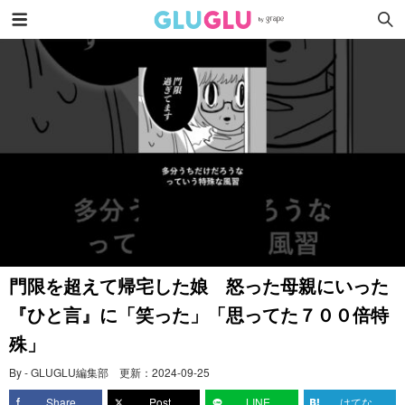
門限を超えて帰宅した娘 怒った母親にいった
『ひと言』に「笑った」「思ってた７００倍特
殊」
By - GLUGLU編集部
更新：
2024-09-25
Share
Post
LINE
はてな