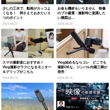
少しの工夫で、動画がカッコよ
お金も機材もいりません 映像
くなる！ 押さえておきたい３
のプロ厳選・撮影時に意識した
つのポイント
い構図は…
2024.08.21
2024.08.20
スマホ撮影派におすすめ！
Vlog始めるならコレ どこでも
Vlog撮影がラクになるモニター
撮影OKな、ジンバル内蔵三脚が
＆グリップがこちら
発売
2024.08.19
2024.08.16