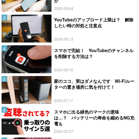
介
2024.09.04
YouTubeのアップロード上限は？ 解除
したい時の対処と注意点
2024.09.13
スマホで完結！ YouTubeのチャンネル
を削除する方法は？
2024.09.10
家のココ、実はダメなんです Wi-Fiルー
ターの置き場所に気を付けて！
2024.07.11
スマホに出る緑色のマークの意味
は…？ バッテリーの寿命を縮めるNG充
電も
2024.03.27