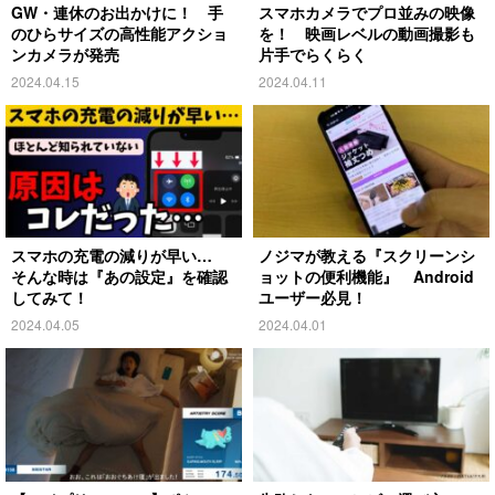
GW・連休のお出かけに！ 手
スマホカメラでプロ並みの映像
のひらサイズの高性能アクショ
を！ 映画レベルの動画撮影も
ンカメラが発売
片手でらくらく
2024.04.15
2024.04.11
スマホの充電の減りが早い…
ノジマが教える『スクリーンシ
そんな時は『あの設定』を確認
ョットの便利機能』 Android
してみて！
ユーザー必見！
2024.04.05
2024.04.01