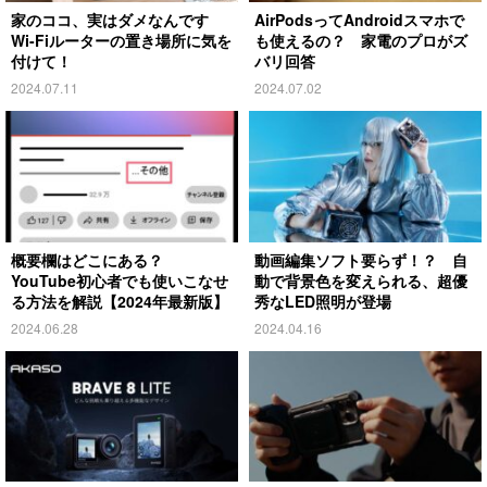
家のココ、実はダメなんです
AirPodsってAndroidスマホで
Wi-Fiルーターの置き場所に気を
も使えるの？ 家電のプロがズ
付けて！
バリ回答
2024.07.11
2024.07.02
概要欄はどこにある？
動画編集ソフト要らず！？ 自
YouTube初心者でも使いこなせ
動で背景色を変えられる、超優
る方法を解説【2024年最新版】
秀なLED照明が登場
2024.06.28
2024.04.16