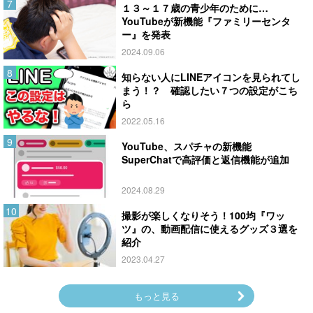
１３～１７歳の青少年のために…
YouTubeが新機能『ファミリーセンタ
ー』を発表
2024.09.06
知らない人にLINEアイコンを見られてし
まう！？ 確認したい７つの設定がこち
ら
2022.05.16
YouTube、スパチャの新機能
SuperChatで高評価と返信機能が追加
2024.08.29
撮影が楽しくなりそう！100均『ワッ
ツ』の、動画配信に使えるグッズ３選を
紹介
2023.04.27
もっと見る