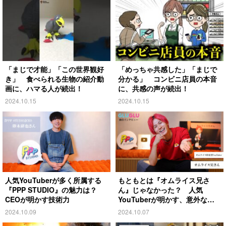
「まじで才能」「この世界観好
「めっちゃ共感した」「まじで
き」 食べられる生物の紹介動
分かる」 コンビニ店員の本音
画に、ハマる人が続出！
に、共感の声が続出！
2024.10.15
2024.10.15
人気YouTuberが多く所属する
もともとは『オムライス兄さ
『PPP STUDIO』の魅力は？
ん』じゃなかった？ 人気
CEOが明かす技術力
YouTuberが明かす、意外な過
去とは
2024.10.09
2024.10.07