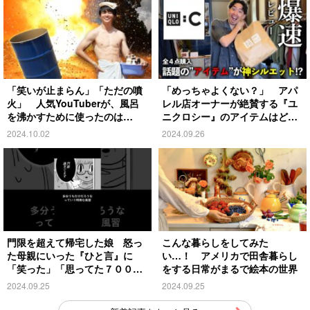
「笑いが止まらん」「ただの噴
「めっちゃよくない？」 アパ
火」 人気YouTuberが、風呂
レル店オーナーが絶賛する『ユ
を沸かすために使ったのは…
ニクロシー』のアイテムはど
れ？
2024.10.02
2024.09.26
門限を超えて帰宅した娘 怒っ
こんな暮らしをしてみた
た母親にいった『ひと言』に
い…！ アメリカで田舎暮らし
「笑った」「思ってた７００倍
をする日常がまるで絵本の世界
特殊」
2024.09.25
2024.09.25