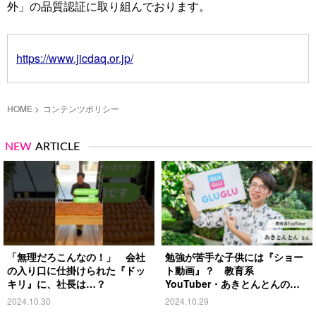
外」の品質認証に取り組んでおります。
https://www.jicdaq.or.jp/
HOME
コンテンツポリシー
NEW
ARTICLE
「無理だろこんなの！」 会社
勉強が苦手な子供には『ショー
の入り口に仕掛けられた『ドッ
ト動画』？ 教育系
キリ』に、社長は…？
YouTuber・あきとんとんの戦
略とは
2024.10.30
2024.10.29