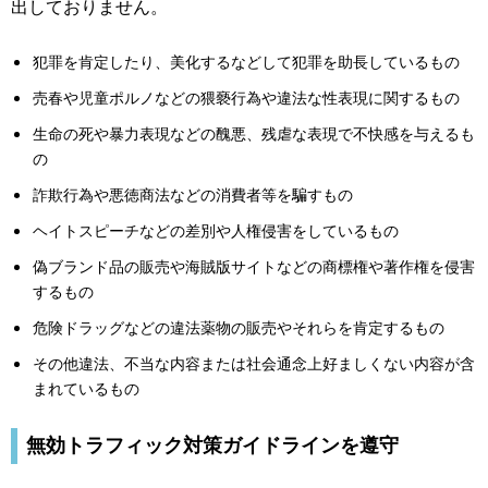
出しておりません。
犯罪を肯定したり、美化するなどして犯罪を助⻑しているもの
売春や児童ポルノなどの猥褻⾏為や違法な性表現に関するもの
⽣命の死や暴⼒表現などの醜悪、残虐な表現で不快感を与えるも
の
詐欺⾏為や悪徳商法などの消費者等を騙すもの
ヘイトスピーチなどの差別や⼈権侵害をしているもの
偽ブランド品の販売や海賊版サイトなどの商標権や著作権を侵害
するもの
危険ドラッグなどの違法薬物の販売やそれらを肯定するもの
その他違法、不当な内容または社会通念上好ましくない内容が含
まれているもの
無効トラフィック対策ガイドラインを遵守