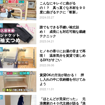
こんなにキレイに曲がる
の！？ 真っ直ぐな木材を９０
度に曲げるテクに「斬新」
2024.03.27
誰でもできる手縫い袖丈詰
め！ 成長にも対応可能な裁縫
テクニック
2023.04.21
ヒノキの香りにお湯の音まで再
現！ 温泉気分を賃貸で楽しめ
るDIYがすごい
2022.09.06
賃貸OKの方法が助かる！ 押
し入れの中に収納棚を付けてみ
よう
2022.11.01
「ほとんどが見栄だった」 元
浪費家の４０代主婦が語る『浪