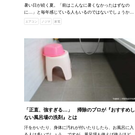
暑い日が続く夏。「前はこんなに暑くなかったはずなの
に…」と毎年感じている人もいるのではないでしょうか。
日中の気温が高くなると、夜もなかなか気温が下がらない
エアコン
ノジマ
家電
ですよね。 気象庁は、夕方から翌朝までの最低気温が２５
&#845…
「正直、強すぎる…」 掃除のプロが『おすすめし
ない風呂場の洗剤』とは
汗をかいたり、身体に汚れが付いたりしたら、お風呂に入
る人は多いでしょう。 ですが、風呂場も使えば使うほど、