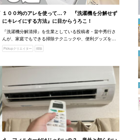
テクニック
2023.04.21
１００均のアレを使って…？ 『洗濯機を分解せず
にキレイにする方法』に目からうろこ！
トイレが寒いならコレ試して！
１００円ショップのマットを敷
『洗濯機分解清掃』を生業としている投稿者・畠中秀行さ
けば…？
んが、家庭でもできる掃除テクニックや、便利グッズを中
2024.01.26
心に紹介しているYouTubeチャンネル『おそうじダイアリ
Pickupクリエイター
掃除
ー』。 畠中さん 実は、この仕事を始めたのは「掃除の素晴
分解しなくてもOK １００均
ら…
グッズでできるエアコン掃除
2024.05.28
その手があったか！ 冷房が苦
手な人に贈る『ポータブルクー
ラー』の作り方
2024.06.26
え、フィルターだけじゃないの？ 意外と知らない