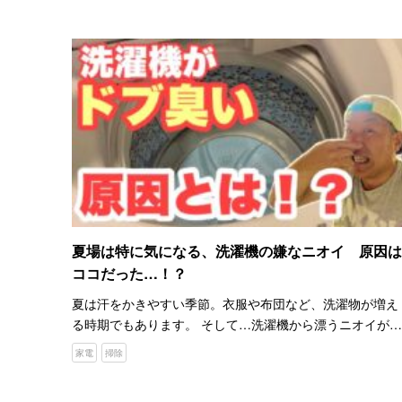
つけて、日常で使っている人もいるかもしれません。 例え
ば、昔…
夏場は特に気になる、洗濯機の嫌なニオイ 原因は
ココだった…！？
夏は汗をかきやすい季節。衣服や布団など、洗濯物が増え
る時期でもあります。 そして…洗濯機から漂うニオイが気
になる頃ではないでしょうか。 YouTubeチャンネル『おそ
家電
掃除
うじダイアリー』の投稿者・ハタナカさんは、そんな洗濯
機…