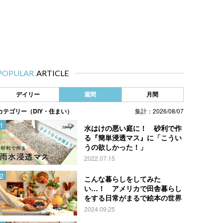
POPULAR
ARTICLE
デイリー
週間
月間
カテゴリー（DIY・住まい）
集計：2026/08/07
水はけの悪い庭に！ 砂利で作
る『簡単浸透マス』に「こうい
うの欲しかった！」
2022.07.15
こんな暮らしをしてみた
い…！ アメリカで田舎暮らし
をする日常がまるで絵本の世界
2024.09.25