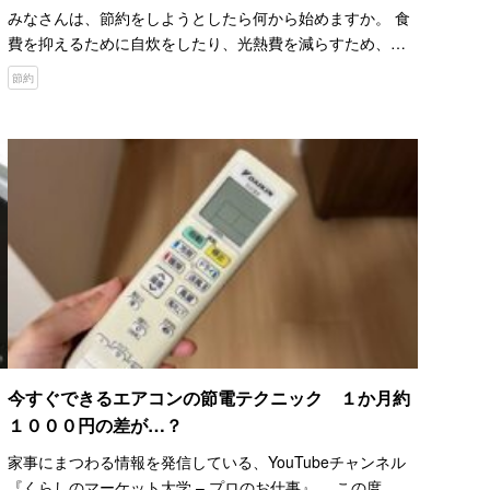
みなさんは、節約をしようとしたら何から始めますか。 食
費を抑えるために自炊をしたり、光熱費を減らすため、エ
アコンの設定温度を見直したりするでしょう。 何か新しい
節約
取り組みを始めるのもいいですが、日々の習慣に目を向
け、やめる…
今すぐできるエアコンの節電テクニック １か月約
１０００円の差が…？
家事にまつわる情報を発信している、YouTubeチャンネル
『くらしのマーケット大学 – プロのお仕事』。 この度、ダ