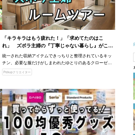
「キラキラはもう疲れた！」「求めてたのはこ
れ」 ズボラ主婦の『丁寧じゃない暮らし』がこち
ら
統一された収納アイテムできっちりと整理されているキッ
チン、必要な服だけがしまわれたゆとりのあるクローゼッ
ト…。 SNSや雑誌で見かける『丁寧な暮らし』に憧れる人
Pickupクリエイター
は多いでしょう。しかし、いざ真似しようとしても、思う
こんな暮らしをしてみた
ようにい…
い…！ アメリカで田舎暮らし
をする日常がまるで絵本の世界
2024.09.25
こんなにキレイに曲がる
の！？ 真っ直ぐな木材を９０
度に曲げるテクに「斬新」
2024.03.27