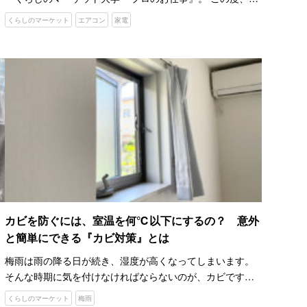
イキン工業株式会社とコラボし、夏の電気代を節約する方
くらしのマーケット
エアコン
家電
法を紹介しました。 動画の前半では、エアコンの仕組み…
カビを防ぐには、室温を何℃以下にするの？ 意外
と簡単にできる『カビ対策』とは
梅雨は雨の降る日が続き、湿度が高くなってしまいます。
そんな時期に気を付けなければならないのが、カビですよ
ね。 カビは空気中にも存在しているといわれており、条件
くらしのマーケット
梅雨