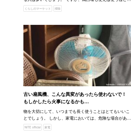
汚れが付く可能性が高くなります。 どうすれば、風呂場を
くらしのマーケット
掃除
きれいなままで維持できるのでしょうか。 YouTubeチャ
ン…
古い扇風機、こんな異変があったら使わないで！
もしかしたら火事になるかも…
物を大切にして、いつまでも長く使うことはとてもいいこ
とでしょう。 しかし、家電においては、危険な場合があり
ます。 『レトロブーム』で、実家から昔の食器や家電を見
NITE official
家電