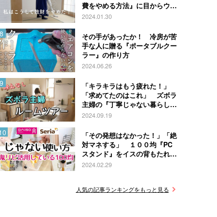
費をやめる方法』に目からウロ
コ！
2024.01.30
その手があったか！ 冷房が苦
手な人に贈る『ポータブルクー
ラー』の作り方
2024.06.26
「キラキラはもう疲れた！」
「求めてたのはこれ」 ズボラ
主婦の『丁寧じゃない暮らし』
がこちら
2024.09.19
「その発想はなかった！」「絶
対マネする」 １００均『PC
スタンド』をイスの背もたれに
引っかけて…
2024.02.29
人気の記事ランキングをもっと見る