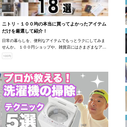
「帰宅したら一度も座ら
ず…」 ３０代独身女性のナイ
トルーティンに「見習いた
い！」の声
2022.09.14
ニトリ・１００均の本当に買ってよかったアイテム
だけを厳選して紹介！
賃貸OKの方法が助かる！ 押
し入れの中に収納棚を付けてみ
日常の暮らしを、便利なアイテムでもっとラクにしてみま
よう
せんか。 １００円ショップや、雑貨店にはさまざまなアイ
2022.11.01
テムが販売されています。 しかし、商品が多すぎて便利ア
100均
イテムが売っていても、目につかなかったり気付かなかっ
１００均のアレを使って…？
たりする…
『洗濯機を分解せずにキレイに
する方法』に目からうろこ！
2024.08.15
水はけの悪い庭に！ 砂利で作
る『簡単浸透マス』に「こうい
うの欲しかった！」
2022.07.15
誰でもできる手縫い袖丈詰
め！ 成長にも対応可能な裁縫