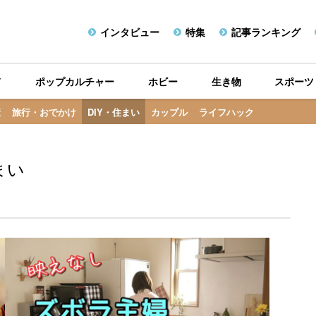
インタビュー
特集
記事ランキング
メ
ポップカルチャー
ホビー
生き物
スポーツ
康
旅行・おでかけ
DIY・住まい
カップル
ライフハック
まい