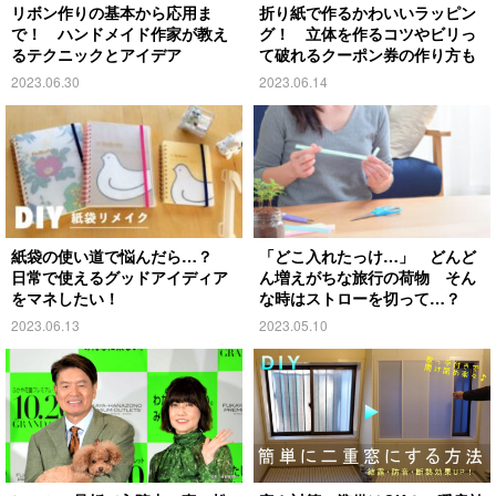
リボン作りの基本から応用ま
折り紙で作るかわいいラッピン
で！ ハンドメイド作家が教え
グ！ 立体を作るコツやビリっ
るテクニックとアイデア
て破れるクーポン券の作り方も
2023.06.30
2023.06.14
紙袋の使い道で悩んだら…？
「どこ入れたっけ…」 どんど
日常で使えるグッドアイディア
ん増えがちな旅行の荷物 そん
をマネしたい！
な時はストローを切って…？
2023.06.13
2023.05.10