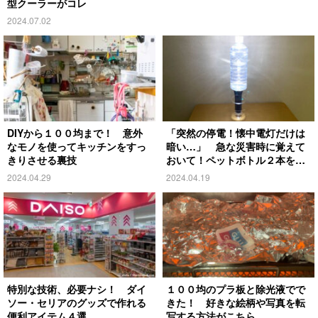
型クーラーがコレ
2024.07.02
DIYから１００均まで！ 意外
「突然の停電！懐中電灯だけは
なモノを使ってキッチンをすっ
暗い…」 急な災害時に覚えて
きりさせる裏技
おいて！ペットボトル２本を…
2024.04.29
2024.04.19
特別な技術、必要ナシ！ ダイ
１００均のプラ板と除光液でで
ソー・セリアのグッズで作れる
きた！ 好きな絵柄や写真を転
便利アイテム４選
写する方法がこちら