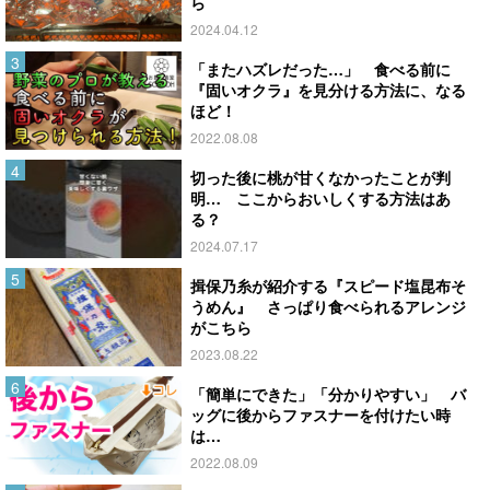
ら
2024.04.12
「またハズレだった…」 食べる前に
『固いオクラ』を見分ける方法に、なる
ほど！
2022.08.08
切った後に桃が甘くなかったことが判
明… ここからおいしくする方法はあ
る？
2024.07.17
揖保乃糸が紹介する『スピード塩昆布そ
うめん』 さっぱり食べられるアレンジ
がこちら
2023.08.22
「簡単にできた」「分かりやすい」 バ
ッグに後からファスナーを付けたい時
は…
2022.08.09