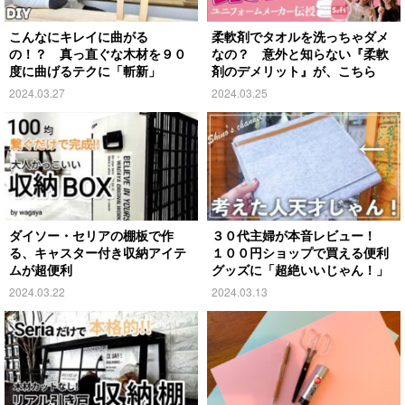
こんなにキレイに曲がる
柔軟剤でタオルを洗っちゃダメ
の！？ 真っ直ぐな木材を９０
なの？ 意外と知らない『柔軟
度に曲げるテクに「斬新」
剤のデメリット』が、こちら
2024.03.27
2024.03.25
ダイソー・セリアの棚板で作
３０代主婦が本音レビュー！
る、キャスター付き収納アイテ
１００円ショップで買える便利
ムが超便利
グッズに「超絶いいじゃん！」
2024.03.22
2024.03.13