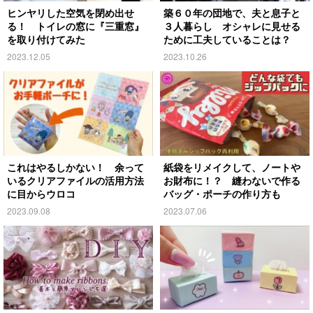
ヒンヤリした空気を閉め出せ
築６０年の団地で、夫と息子と
る！ トイレの窓に『三重窓』
３人暮らし オシャレに見せる
を取り付けてみた
ために工夫していることは？
2023.12.05
2023.10.26
これはやるしかない！ 余って
紙袋をリメイクして、ノートや
いるクリアファイルの活用方法
お財布に！？ 縫わないで作る
に目からウロコ
バッグ・ポーチの作り方も
2023.09.08
2023.07.06