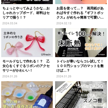
ちょっとやってみようかな…お
お皿を使って…？ 画用紙があ
しゃれカップボード、材料はセ
れば今すぐ作れる『ギフトボッ
リアで揃う！？
クス』がめちゃ簡単で可愛い便
利！
2024.03.04
2024.02.13
モールドなしで作れる！？ 乙
トイレが寒いならコレ試して！
女心をくすぐるリボンのアクセ
１００円ショップのマットを敷
サリーがかわいい！
けば…？
2024.01.26
2024.01.26