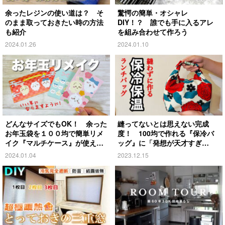
余ったレジンの使い道は？ そ
驚愕の簡単・オシャレ
のまま取っておきたい時の方法
DIY！？ 誰でも手に入るアレ
も紹介
を組み合わせて作ろう
2024.01.26
2024.01.10
どんなサイズでもOK！ 余った
縫ってないとは思えない完成
お年玉袋を１００均で簡単リメ
度！ 100均で作れる『保冷バ
イク『マルチケース』が使え
ッグ』に「発想が天才すぎ
る！
る！」「超可愛い」
2024.01.04
2023.12.15