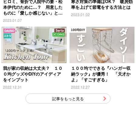
ヒロミ、骨折で入院中の妻・松
寒さ対策の準備はOK？ 暖房効
本伊代のために…？ 用意した
率を上げて節電をする方法とは
ものに「愛しか感じない」と反
2023.01.02
響
2023.01.07
我が家の収納は大丈夫？ １０
１００均でできる『ハンガー収
０均グッズやDIYのアイディア
納ラック』が優秀！ 「天才か
をインプット
よ」「すごすぎる」
2022.12.31
2022.12.27
記事をもっと見る