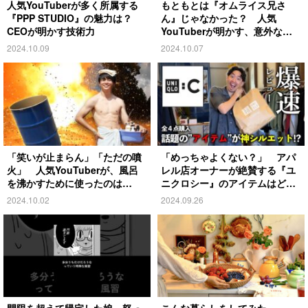
人気YouTuberが多く所属する
もともとは『オムライス兄さ
『PPP STUDIO』の魅力は？
ん』じゃなかった？ 人気
CEOが明かす技術力
YouTuberが明かす、意外な過
去とは
2024.10.09
2024.10.07
「笑いが止まらん」「ただの噴
「めっちゃよくない？」 アパ
火」 人気YouTuberが、風呂
レル店オーナーが絶賛する『ユ
を沸かすために使ったのは…
ニクロシー』のアイテムはど
れ？
2024.10.02
2024.09.26
門限を超えて帰宅した娘 怒っ
こんな暮らしをしてみた