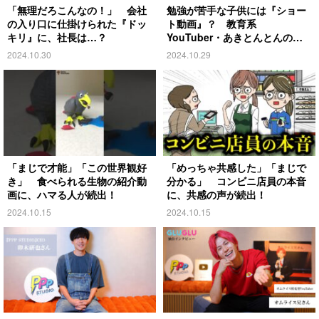
「無理だろこんなの！」 会社
勉強が苦手な子供には『ショー
の入り口に仕掛けられた『ドッ
ト動画』？ 教育系
キリ』に、社長は…？
YouTuber・あきとんとんの戦
略とは
2024.10.30
2024.10.29
「まじで才能」「この世界観好
「めっちゃ共感した」「まじで
き」 食べられる生物の紹介動
分かる」 コンビニ店員の本音
画に、ハマる人が続出！
に、共感の声が続出！
2024.10.15
2024.10.15