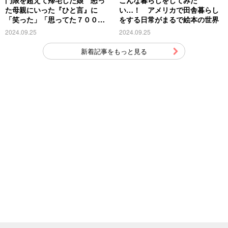
た母親にいった『ひと言』に
い…！ アメリカで田舎暮らし
「笑った」「思ってた７００倍
をする日常がまるで絵本の世界
特殊」
2024.09.25
2024.09.25
新着記事をもっと見る