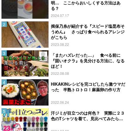
明… ここからおいしくする方法はあ
る？
2024.07.17
揖保乃糸が紹介する『スピード塩昆布そ
うめん』 さっぱり食べられるアレンジ
がこちら
2023.08.22
「またハズレだった…」 食べる前に
『固いオクラ』を見分ける方法に、なる
ほど！
2022.08.08
HIKAKINレシピを完コピしたら激ウマだ
った 半熟トロトロ！麻薬卵の作り方
2022.06.24
汗ジミが目立つのは何色？ 実際に２３
色のTシャツを着て、見比べてみたら…