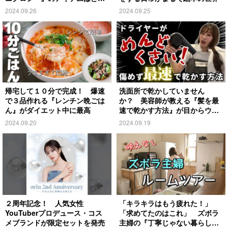
れ？
2024.09.26
2024.09.25
帰宅して１０分で完成！ 爆速
洗面所で乾かしていません
で３品作れる『レンチン晩ごは
か？ 美容師が教える『髪を最
ん』がダイエット中に最高
速で乾かす方法』が目からウロ
コ
2024.09.20
2024.09.19
２周年記念！ 人気女性
「キラキラはもう疲れた！」
YouTuberプロデュース・コス
「求めてたのはこれ」 ズボラ
メブランドが限定セットを発売
主婦の『丁寧じゃない暮らし』