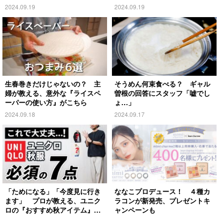
がこちら
2024.09.19
2024.09.19
生春巻きだけじゃないの？ 主
そうめん何束食べる？ ギャル
婦が教える、意外な『ライスペ
曽根の回答にスタッフ「嘘でし
ーパーの使い方』がこちら
ょ…」
2024.09.18
2024.09.17
「ためになる」「今度見に行き
ななこプロデュース！ ４種カ
ます」 プロが教える、ユニク
ラコンが新発売、プレゼントキ
ロの『おすすめ秋アイテム』が
ャンペーンも