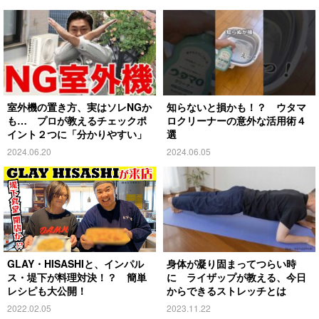
室外機の置き方、実はソレNGか
知らないと損かも！？ ウタマ
も… プロが教えるチェックポ
ロクリーナーの意外な活用術４
イント２つに「分かりやすい」
選
2024.06.20
2024.06.05
GLAY・HISASHIと、インパル
身体が凝り固まってつらい時
ス・堤下が料理対決！？ 簡単
に ライザップが教える、今日
レシピも大公開！
からできるストレッチとは
2022.02.05
2023.11.22