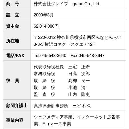
商 号
株式会社グレイプ grape Co., Ltd.
設 立
2000年3月
資本金
62,014,080円
〒220-0012 神奈川県横浜市西区みなとみらい
所在地
3-3-3 横浜コネクトスクエア12F
電話/FAX
Tel.045-548-3640 Fax.045-548-3647
代表取締役社長 三宅 正希
常務取締役 日高 次郎
役 員
取 締 役 髙栁 良一
取 締 役 小池 清
監 査 役 山内 隆史
顧問弁護士
真法律会計事務所 三谷 和久
ウェブメディア事業、インターネット広告事
事業内容
業、Eコマース事業