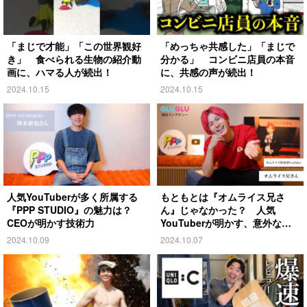
「まじで才能」「この世界観好
「めっちゃ共感した」「まじで
き」 食べられる生物の紹介動
分かる」 コンビニ店員の本音
画に、ハマる人が続出！
に、共感の声が続出！
2024.10.15
2024.10.15
人気YouTuberが多く所属する
もともとは『オムライス兄さ
『PPP STUDIO』の魅力は？
ん』じゃなかった？ 人気
CEOが明かす技術力
YouTuberが明かす、意外な過
去とは
2024.10.09
2024.10.07