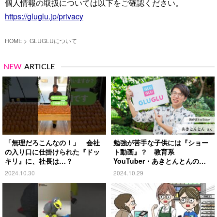
個人情報の取扱については以下をご確認ください。
https://gluglu.jp/privacy
HOME
GLUGLUについて
NEW
ARTICLE
「無理だろこんなの！」 会社
勉強が苦手な子供には『ショー
の入り口に仕掛けられた『ドッ
ト動画』？ 教育系
キリ』に、社長は…？
YouTuber・あきとんとんの戦
略とは
2024.10.30
2024.10.29