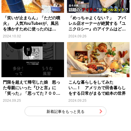
「笑いが止まらん」「ただの噴
「めっちゃよくない？」 アパ
火」 人気YouTuberが、風呂
レル店オーナーが絶賛する『ユ
を沸かすために使ったのは…
ニクロシー』のアイテムはど
れ？
2024.10.02
2024.09.26
門限を超えて帰宅した娘 怒っ
こんな暮らしをしてみた
た母親にいった『ひと言』に
い…！ アメリカで田舎暮らし
「笑った」「思ってた７００倍
をする日常がまるで絵本の世界
特殊」
2024.09.25
2024.09.25
新着記事をもっと見る