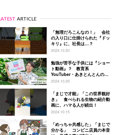
LATEST
ARTICLE
「無理だろこんなの！」 会社
の入り口に仕掛けられた『ドッ
キリ』に、社長は…？
2024.10.30
勉強が苦手な子供には『ショー
ト動画』？ 教育系
YouTuber・あきとんとんの戦
略とは
2024.10.29
「まじで才能」「この世界観好
き」 食べられる生物の紹介動
画に、ハマる人が続出！
2024.10.15
「めっちゃ共感した」「まじで
分かる」 コンビニ店員の本音