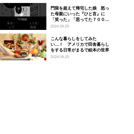
門限を超えて帰宅した娘 怒っ
た母親にいった『ひと言』に
「笑った」「思ってた７００倍
特殊」
2024.09.25
こんな暮らしをしてみた
い…！ アメリカで田舎暮らし
をする日常がまるで絵本の世界
2024.09.25