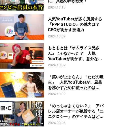
に、共感の声が続出！
2024.10.15
人気YouTuberが多く所属する
『PPP STUDIO』の魅力は？
CEOが明かす技術力
2024.10.09
もともとは『オムライス兄さ
ん』じゃなかった？ 人気
YouTuberが明かす、意外な過
去とは
2024.10.07
「笑いが止まらん」「ただの噴
火」 人気YouTuberが、風呂
を沸かすために使ったのは…
2024.10.02
「めっちゃよくない？」 アパ
レル店オーナーが絶賛する『ユ
ニクロシー』のアイテムはど
れ？
2024.09.26