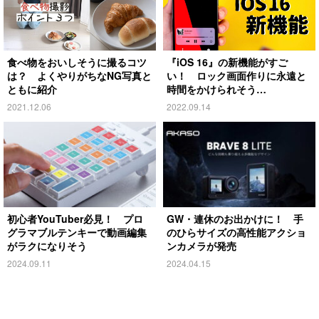
食べ物をおいしそうに撮るコツ
『iOS 16』の新機能がすご
は？ よくやりがちなNG写真と
い！ ロック画面作りに永遠と
ともに紹介
時間をかけられそう…
2021.12.06
2022.09.14
初心者YouTuber必見！ プロ
GW・連休のお出かけに！ 手
グラマブルテンキーで動画編集
のひらサイズの高性能アクショ
がラクになりそう
ンカメラが発売
2024.09.11
2024.04.15