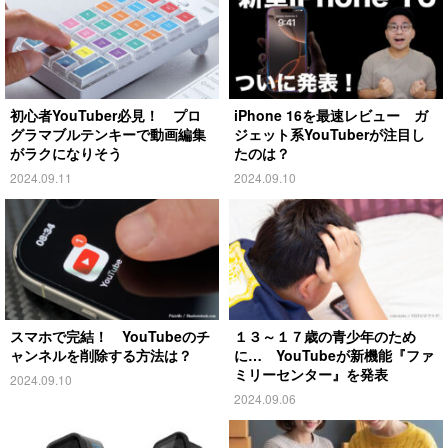
初心者YouTuber必見！ プロ
iPhone 16を最速レビュー ガ
グラマブルテンキーで動画編集
ジェット系YouTuberが注目し
がラクになりそう
たのは？
2024.09.11
2024.09.10
スマホで完結！ YouTubeのチ
１３～１７歳の青少年のため
ャンネルを削除する方法は？
に… YouTubeが新機能『ファ
ミリーセンター』を発表
2024.09.10
2024.09.06