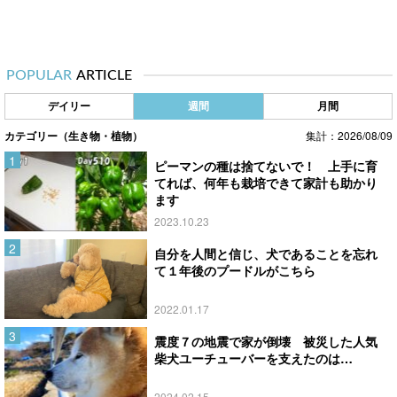
POPULAR
ARTICLE
デイリー
週間
月間
カテゴリー（生き物・植物）
集計：2026/08/09
ピーマンの種は捨てないで！ 上手に育
てれば、何年も栽培できて家計も助かり
ます
2023.10.23
自分を人間と信じ、犬であることを忘れ
て１年後のプードルがこちら
2022.01.17
震度７の地震で家が倒壊 被災した人気
柴犬ユーチューバーを支えたのは…
2024.02.15