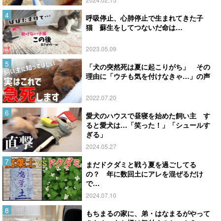
呼吸停止、心肺停止で生まれてきた子
猫 蘇生をしてつないだ命は…
2023.05.09
「犬の突然死は夏に起こりがち」 その
理由に「ウチも気を付けなきゃ…」の声
2022.07.20
愛犬のハウスで昼寝を始めた飼い主 す
ると愛犬は…「笑った！」「シュールす
ぎる」
2024.05.27
まだドクダミと戦う夏を過ごしてる
の？ 年に数回土にアレを混ぜるだけ
で…
2024.07.10
もちまるの家に、弟・はなまるがやって