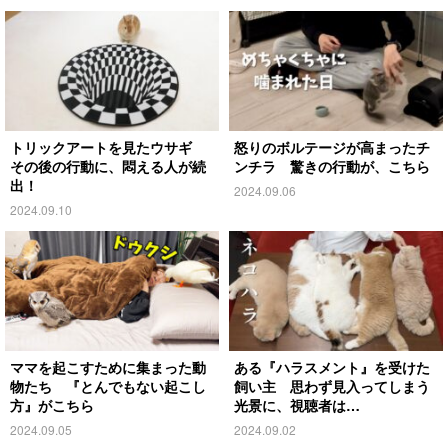
トリックアートを見たウサギ
怒りのボルテージが高まったチ
その後の行動に、悶える人が続
ンチラ 驚きの行動が、こちら
出！
2024.09.06
2024.09.10
ママを起こすために集まった動
ある『ハラスメント』を受けた
物たち 『とんでもない起こし
飼い主 思わず見入ってしまう
方』がこちら
光景に、視聴者は…
2024.09.05
2024.09.02