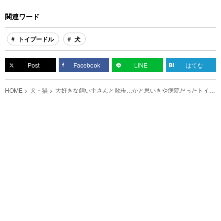
関連ワード
トイプードル
犬
Post
Facebook
LINE
はてな
HOME
犬・猫
大好きな飼い主さんと散歩…かと思いきや病院だったトイプ
ーの反応は？