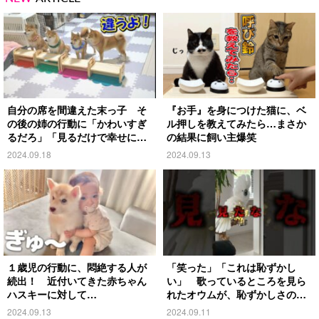
自分の席を間違えた末っ子 そ
『お手』を身につけた猫に、ベ
の後の姉の行動に「かわいすぎ
ル押しを教えてみたら…まさか
るだろ」「見るだけで幸せにな
の結果に飼い主爆笑
る」
2024.09.18
2024.09.13
１歳児の行動に、悶絶する人が
「笑った」「これは恥ずかし
続出！ 近付いてきた赤ちゃん
い」 歌っているところを見ら
ハスキーに対して…
れたオウムが、恥ずかしさのあ
まり…
2024.09.13
2024.09.11