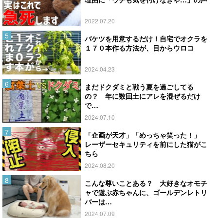
2022.07.20
バケツを用意するだけ！自宅でオクラを
１７０本作る方法が、目からウロコ
2024.04.23
まだドクダミと戦う夏を過ごしてる
の？ 年に数回土にアレを混ぜるだけ
で…
2024.07.10
「企画が天才」「めっちゃ笑った！」
レーザーセキュリティを前にした猫がこ
ちら
2024.08.20
こんな尊いことある？ 大好きなオモチ
ャで遊ぶ赤ちゃんに、ゴールデンレトリ
バーは…
2024.07.09