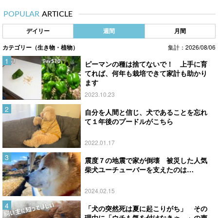
POPULAR
ARTICLE
デイリー
週間
月間
カテゴリー（生き物・植物）
集計：2026/08/06
ピーマンの種は捨てないで！ 上手に育
てれば、何年も栽培できて家計も助かり
ます
2023.10.23
自分を人間と信じ、犬であることを忘れ
て１年後のプードルがこちら
2022.01.17
震度７の地震で家が倒壊 被災した人気
柴犬ユーチューバーを支えたのは…
2024.02.15
「犬の突然死は夏に起こりがち」 その
理由に「ウチも気を付けなきゃ…」の声