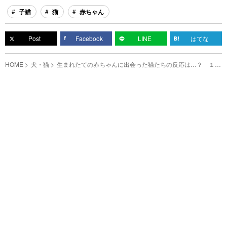
子猫
猫
赤ちゃん
Post
Facebook
LINE
はてな
HOME
犬・猫
生まれたての赤ちゃんに出会った猫たちの反応は…？ １年
後の関係性に感動する