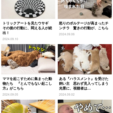
トリックアートを見たウサギ
怒りのボルテージが高まったチ
その後の行動に、悶える人が続
ンチラ 驚きの行動が、こちら
出！
2024.09.06
2024.09.10
ママを起こすために集まった動
ある『ハラスメント』を受けた
物たち 『とんでもない起こし
飼い主 思わず見入ってしまう
方』がこちら
光景に、視聴者は…
2024.09.05
2024.09.02