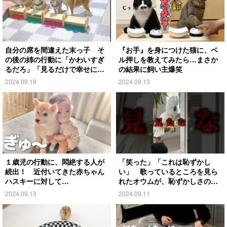
自分の席を間違えた末っ子 そ
『お手』を身につけた猫に、ベ
の後の姉の行動に「かわいすぎ
ル押しを教えてみたら…まさか
るだろ」「見るだけで幸せにな
の結果に飼い主爆笑
る」
2024.09.18
2024.09.13
１歳児の行動に、悶絶する人が
「笑った」「これは恥ずかし
続出！ 近付いてきた赤ちゃん
い」 歌っているところを見ら
ハスキーに対して…
れたオウムが、恥ずかしさのあ
まり…
2024.09.13
2024.09.11