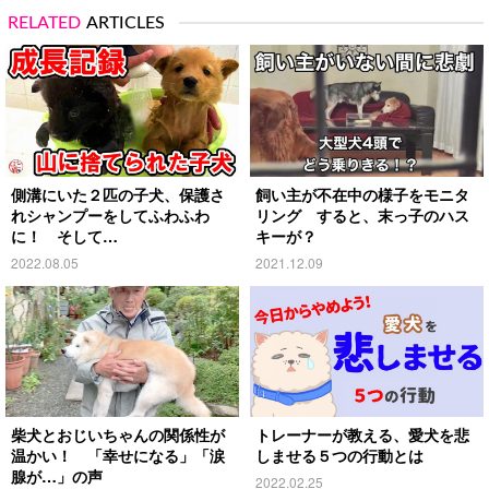
RELATED
ARTICLES
側溝にいた２匹の子犬、保護さ
飼い主が不在中の様子をモニタ
れシャンプーをしてふわふわ
リング すると、末っ子のハス
に！ そして…
キーが？
2022.08.05
2021.12.09
柴犬とおじいちゃんの関係性が
トレーナーが教える、愛犬を悲
温かい！ 「幸せになる」「涙
しませる５つの行動とは
腺が…」の声
2022.02.25