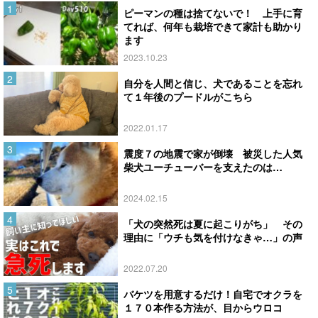
ピーマンの種は捨てないで！ 上手に育
てれば、何年も栽培できて家計も助かり
ます
2023.10.23
自分を人間と信じ、犬であることを忘れ
て１年後のプードルがこちら
2022.01.17
震度７の地震で家が倒壊 被災した人気
柴犬ユーチューバーを支えたのは…
2024.02.15
「犬の突然死は夏に起こりがち」 その
理由に「ウチも気を付けなきゃ…」の声
2022.07.20
バケツを用意するだけ！自宅でオクラを
１７０本作る方法が、目からウロコ