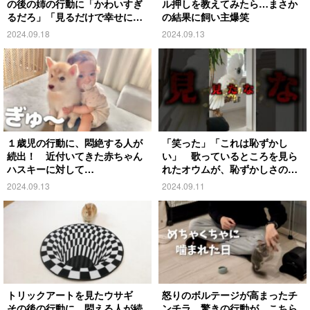
の後の姉の行動に「かわいすぎ
ル押しを教えてみたら…まさか
るだろ」「見るだけで幸せにな
の結果に飼い主爆笑
る」
2024.09.18
2024.09.13
１歳児の行動に、悶絶する人が
「笑った」「これは恥ずかし
続出！ 近付いてきた赤ちゃん
い」 歌っているところを見ら
ハスキーに対して…
れたオウムが、恥ずかしさのあ
まり…
2024.09.13
2024.09.11
トリックアートを見たウサギ
怒りのボルテージが高まったチ
その後の行動に、悶える人が続
ンチラ 驚きの行動が、こちら