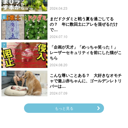
2024.04.23
まだドクダミと戦う夏を過ごしてる
の？ 年に数回土にアレを混ぜるだけ
で…
2024.07.10
「企画が天才」「めっちゃ笑った！」
レーザーセキュリティを前にした猫がこ
ちら
2024.08.20
こんな尊いことある？ 大好きなオモチ
ャで遊ぶ赤ちゃんに、ゴールデンレトリ
バーは…
2024.07.09
もっと見る