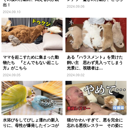
出！
2024.09.06
2024.09.10
ママを起こすために集まった動
ある『ハラスメント』を受けた
物たち 『とんでもない起こし
飼い主 思わず見入ってしまう
方』がこちら
光景に、視聴者は…
2024.09.05
2024.09.02
水浴びをしてびしょ濡れの新入
猫がかわいすぎて、悪を完全に
りに、母性が爆発したインコが
忘れる悪役レスラー その姿に