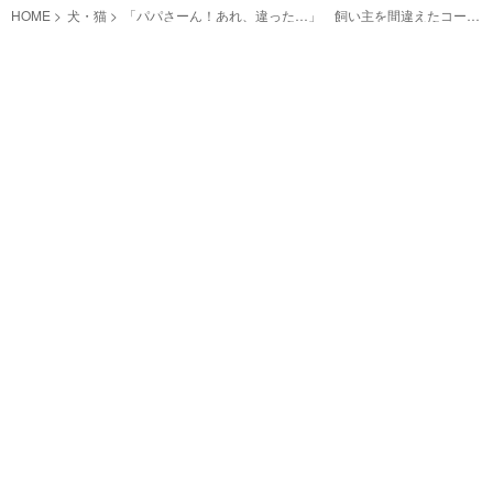
HOME
犬・猫
「パパさーん！あれ、違った…」 飼い主を間違えたコーギ
ーの反応がこちら