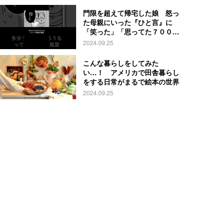
門限を超えて帰宅した娘 怒っ
た母親にいった『ひと言』に
「笑った」「思ってた７００倍
特殊」
2024.09.25
こんな暮らしをしてみた
い…！ アメリカで田舎暮らし
をする日常がまるで絵本の世界
2024.09.25