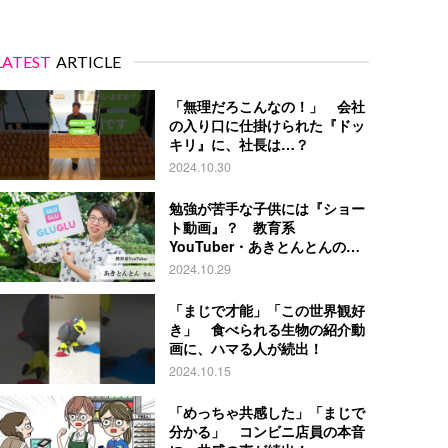
LATEST
ARTICLE
「無理だろこんなの！」 会社
の入り口に仕掛けられた『ドッ
キリ』に、社長は…？
2024.10.30
勉強が苦手な子供には『ショー
ト動画』？ 教育系
YouTuber・あきとんとんの戦
略とは
2024.10.29
「まじで才能」「この世界観好
き」 食べられる生物の紹介動
画に、ハマる人が続出！
2024.10.15
「めっちゃ共感した」「まじで
分かる」 コンビニ店員の本音