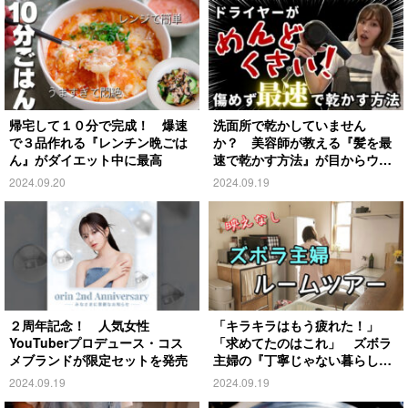
帰宅して１０分で完成！ 爆速
洗面所で乾かしていません
で３品作れる『レンチン晩ごは
か？ 美容師が教える『髪を最
ん』がダイエット中に最高
速で乾かす方法』が目からウロ
コ
2024.09.20
2024.09.19
２周年記念！ 人気女性
「キラキラはもう疲れた！」
YouTuberプロデュース・コス
「求めてたのはこれ」 ズボラ
メブランドが限定セットを発売
主婦の『丁寧じゃない暮らし』
がこちら
2024.09.19
2024.09.19