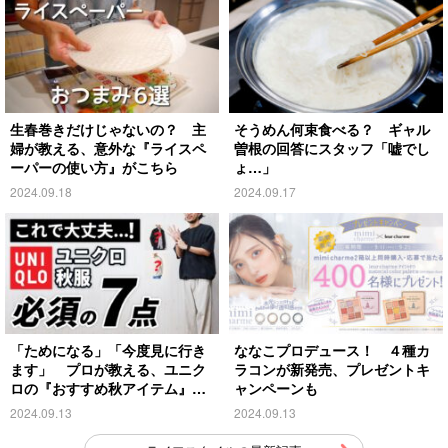
生春巻きだけじゃないの？ 主
そうめん何束食べる？ ギャル
婦が教える、意外な『ライスペ
曽根の回答にスタッフ「嘘でし
ーパーの使い方』がこちら
ょ…」
2024.09.18
2024.09.17
「ためになる」「今度見に行き
ななこプロデュース！ ４種カ
ます」 プロが教える、ユニク
ラコンが新発売、プレゼントキ
ロの『おすすめ秋アイテム』が
ャンペーンも
こちら
2024.09.13
2024.09.13