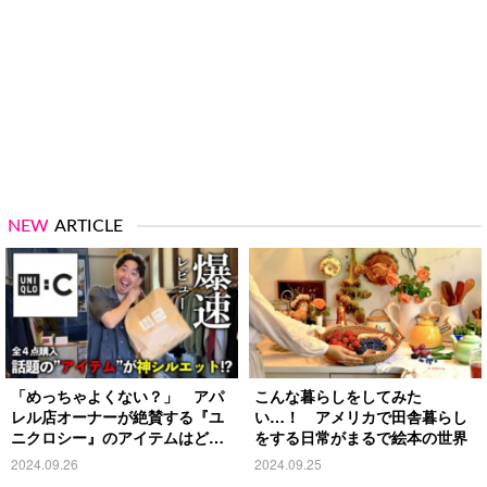
NEW
ARTICLE
「めっちゃよくない？」 アパ
こんな暮らしをしてみた
レル店オーナーが絶賛する『ユ
い…！ アメリカで田舎暮らし
ニクロシー』のアイテムはど
をする日常がまるで絵本の世界
れ？
2024.09.26
2024.09.25