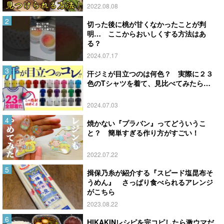
2022.08.08
切った後に桃が甘くなかったことが判
明… ここからおいしくする方法はあ
る？
2024.07.17
汗ジミが目立つのは何色？ 実際に２３
色のTシャツを着て、見比べてみたら…
2024.07.03
焼かない『プラバン』ってどういうこ
と？ 簡単すぎる作り方がすごい！
2022.07.22
揖保乃糸が紹介する『スピード塩昆布そ
うめん』 さっぱり食べられるアレンジ
がこちら
2023.08.22
HIKAKINレシピを完コピしたら激ウマだ