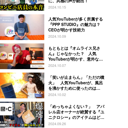
に、共感の声が続出！
2024.10.15
人気YouTuberが多く所属する
『PPP STUDIO』の魅力は？
CEOが明かす技術力
2024.10.09
もともとは『オムライス兄さ
ん』じゃなかった？ 人気
YouTuberが明かす、意外な過
去とは
2024.10.07
「笑いが止まらん」「ただの噴
火」 人気YouTuberが、風呂
を沸かすために使ったのは…
2024.10.02
「めっちゃよくない？」 アパ
レル店オーナーが絶賛する『ユ
ニクロシー』のアイテムはど
れ？
2024.09.26