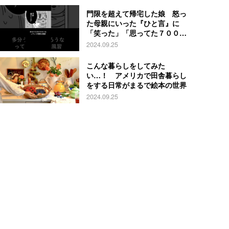
門限を超えて帰宅した娘 怒っ
た母親にいった『ひと言』に
「笑った」「思ってた７００倍
特殊」
2024.09.25
こんな暮らしをしてみた
い…！ アメリカで田舎暮らし
をする日常がまるで絵本の世界
2024.09.25