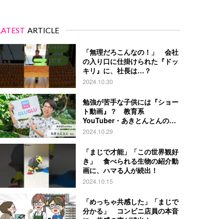
LATEST
ARTICLE
「無理だろこんなの！」 会社
の入り口に仕掛けられた『ドッ
キリ』に、社長は…？
2024.10.30
勉強が苦手な子供には『ショー
ト動画』？ 教育系
YouTuber・あきとんとんの戦
略とは
2024.10.29
「まじで才能」「この世界観好
き」 食べられる生物の紹介動
画に、ハマる人が続出！
2024.10.15
「めっちゃ共感した」「まじで
分かる」 コンビニ店員の本音