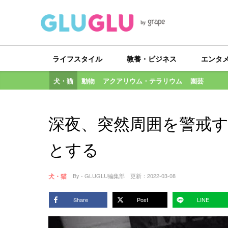
ライフスタイル
教養・ビジネス
エンタ
犬・猫
動物
アクアリウム・テラリウム
園芸
深夜、突然周囲を警戒
とする
犬・猫
By - GLUGLU編集部
更新：
2022-03-08
Share
Post
LINE