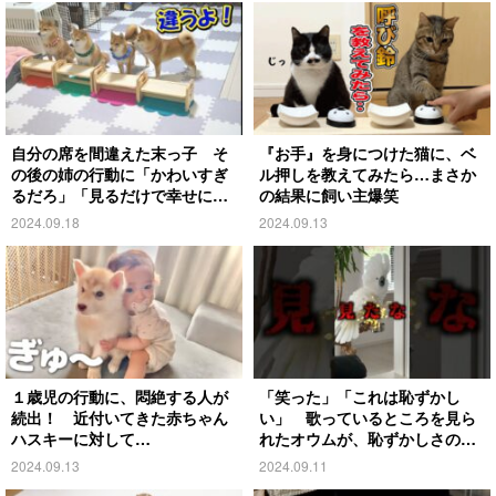
自分の席を間違えた末っ子 そ
『お手』を身につけた猫に、ベ
の後の姉の行動に「かわいすぎ
ル押しを教えてみたら…まさか
るだろ」「見るだけで幸せにな
の結果に飼い主爆笑
る」
2024.09.18
2024.09.13
１歳児の行動に、悶絶する人が
「笑った」「これは恥ずかし
続出！ 近付いてきた赤ちゃん
い」 歌っているところを見ら
ハスキーに対して…
れたオウムが、恥ずかしさのあ
まり…
2024.09.13
2024.09.11