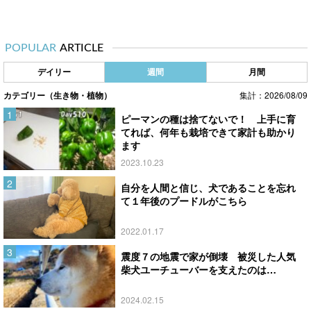
POPULAR
ARTICLE
デイリー
週間
月間
カテゴリー（生き物・植物）
集計：2026/08/09
ピーマンの種は捨てないで！ 上手に育
てれば、何年も栽培できて家計も助かり
ます
2023.10.23
自分を人間と信じ、犬であることを忘れ
て１年後のプードルがこちら
2022.01.17
震度７の地震で家が倒壊 被災した人気
柴犬ユーチューバーを支えたのは…
2024.02.15