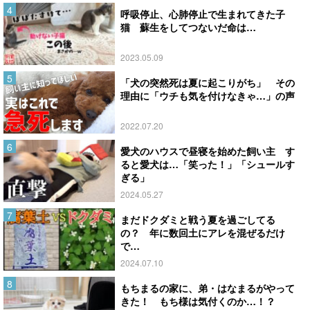
呼吸停止、心肺停止で生まれてきた子
猫 蘇生をしてつないだ命は…
2023.05.09
「犬の突然死は夏に起こりがち」 その
理由に「ウチも気を付けなきゃ…」の声
2022.07.20
愛犬のハウスで昼寝を始めた飼い主 す
ると愛犬は…「笑った！」「シュールす
ぎる」
2024.05.27
まだドクダミと戦う夏を過ごしてる
の？ 年に数回土にアレを混ぜるだけ
で…
2024.07.10
もちまるの家に、弟・はなまるがやって
きた！ もち様は気付くのか…！？