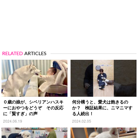
RELATED
ARTICLES
０歳の娘が、シベリアンハスキ
何分構うと、愛犬は飽きるの
ーにおやつをどうぞ その反応
か？ 検証結果に、ニマニマす
に「賢すぎ」の声
る人続出！
2024.06.19
2024.02.05