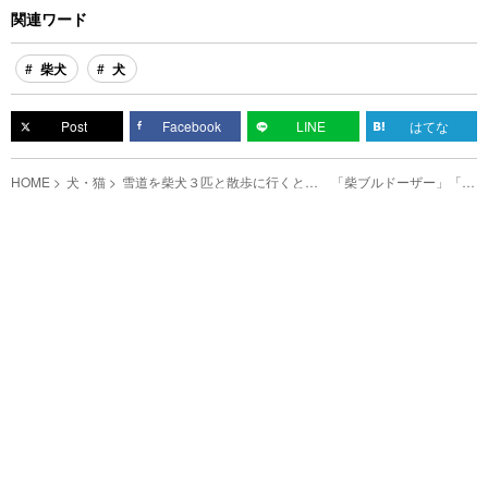
関連ワード
柴犬
犬
Post
Facebook
LINE
はてな
HOME
犬・猫
雪道を柴犬３匹と散歩に行くと… 「柴ブルドーザー」「動
きがシンクロ」の声