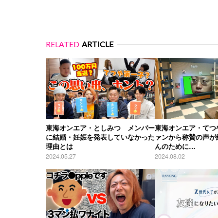
RELATED
ARTICLE
東海オンエア・としみつ メンバー
東海オンエア・てつ
に結婚・妊娠を発表していなかった
ァンから称賛の声が
理由とは
んのために…
2024.05.27
2024.08.02