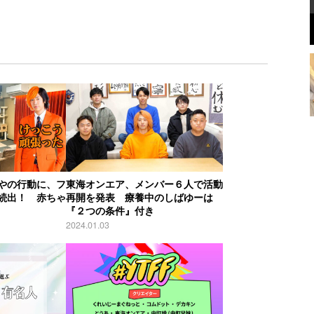
やの行動に、フ
東海オンエア、メンバー６人で活動
続出！ 赤ちゃ
再開を発表 療養中のしばゆーは
『２つの条件』付き
2024.01.03