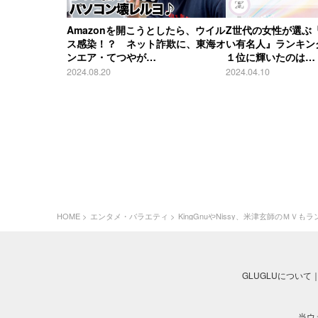
Amazonを開こうとしたら、ウイル
Z世代の女性が選ぶ
ス感染！？ ネット詐欺に、東海オ
い有名人』ランキン
ンエア・てつやが…
１位に輝いたのは…
2024.08.20
2024.04.10
HOME
エンタメ・バラエティ
KingGnuやNissy、米津玄師のＭＶも
GLUGLUについて
当ウ