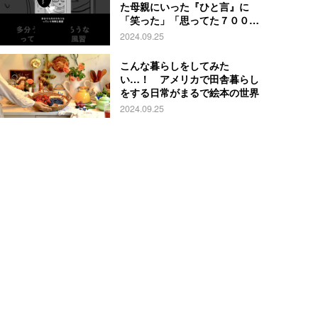
た母親にいった『ひと言』に
「笑った」「思ってた７００倍
特殊」
2024.09.25
こんな暮らしをしてみた
い…！ アメリカで田舎暮らし
をする日常がまるで絵本の世界
2024.09.25