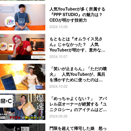
人気YouTuberが多く所属する
『PPP STUDIO』の魅力は？
CEOが明かす技術力
2024.10.09
もともとは『オムライス兄さ
ん』じゃなかった？ 人気
YouTuberが明かす、意外な過
去とは
2024.10.07
「笑いが止まらん」「ただの噴
火」 人気YouTuberが、風呂
を沸かすために使ったのは…
2024.10.02
「めっちゃよくない？」 アパ
レル店オーナーが絶賛する『ユ
ニクロシー』のアイテムはど
れ？
2024.09.26
門限を超えて帰宅した娘 怒っ