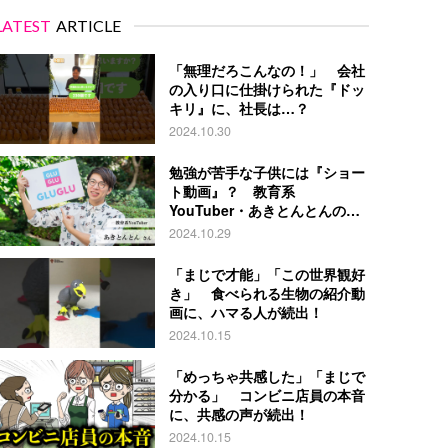
LATEST
ARTICLE
「無理だろこんなの！」 会社
の入り口に仕掛けられた『ドッ
キリ』に、社長は…？
2024.10.30
勉強が苦手な子供には『ショー
ト動画』？ 教育系
YouTuber・あきとんとんの戦
略とは
2024.10.29
「まじで才能」「この世界観好
き」 食べられる生物の紹介動
画に、ハマる人が続出！
2024.10.15
「めっちゃ共感した」「まじで
分かる」 コンビニ店員の本音
に、共感の声が続出！
2024.10.15