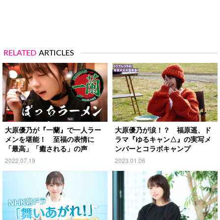
RELATED
ARTICLES
大原優乃が『一蘭』で一人ラー
大原優乃が涙！？ 福原遥、ド
メンを堪能！ 至福の表情に
ラマ『ゆるキャン△』の実写メ
「最高」「癒される」の声
ンバーとコラボキャンプ
2022.07.19
2023.01.06