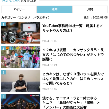
POPULAR
ARTICLE
デイリー
週間
月間
カテゴリー（エンタメ・バラエティ）
集計：2026/08/08
YouTuber事務所26社一覧 所属するメ
リットや入り方は？
2024.09.02
１２年ぶり復活！ カジサック長男・長
女の『はじめてのおつかい』がネットで
話題に
2024.08.21
ヒカキンは、なぜ２０億ハウスを購入で
はなく賃貸にしたのか はじめしゃちょ
ーが聞いてみると？
2023.08.09
漫才を、オーケストラと一緒にやる
と…？ 「鳥肌が立った」「感動」と
『メンバー』の動画に大反響