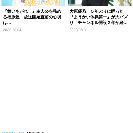
『舞いあがれ！』主人公を務め
大原優乃、５年ぶりに踊った
る福原遥 放送開始直前の心境
『ようかい体操第一』が大バズ
は…
り チャンネル開設２年が経
ち…？
2022.10.04
2023.08.31