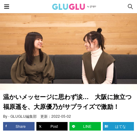
温かいメッセージに思わず涙… 大阪に旅立つ
福原遥を、大原優乃がサプライズで激励！
By - GLUGLU編集部
更新：
2022-05-02
Share
Post
LINE
はてな