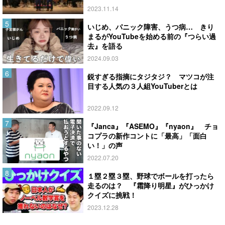
2023.11.14
いじめ、パニック障害、うつ病… きり
まるがYouTubeを始める前の『つらい過
去』を語る
2024.09.03
鋭すぎる指摘にタジタジ？ マツコが注
目する人気の３人組YouTuberとは
2022.09.12
『Janca』『ASEMO』『nyaon』 チョ
コプラの新作コントに「最高」「面白
い！」の声
2022.07.20
１塁２塁３塁、野球でボールを打ったら
走るのは？ 『霜降り明星』がひっかけ
クイズに挑戦！
2023.12.28