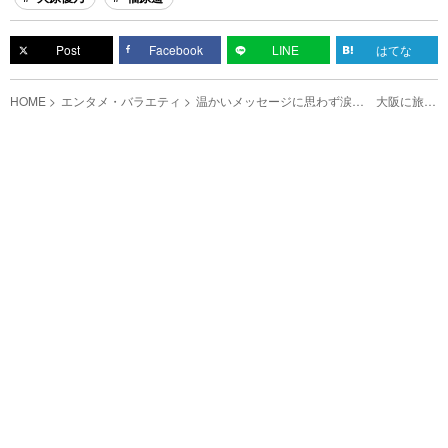
Post
Facebook
LINE
はてな
HOME
エンタメ・バラエティ
温かいメッセージに思わず涙… 大阪に旅立
つ福原遥を、大原優乃がサプライズで激励！