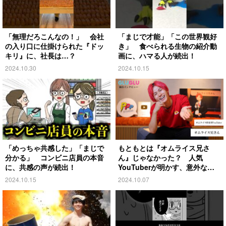
「無理だろこんなの！」 会社
「まじで才能」「この世界観好
の入り口に仕掛けられた『ドッ
き」 食べられる生物の紹介動
キリ』に、社長は…？
画に、ハマる人が続出！
2024.10.30
2024.10.15
「めっちゃ共感した」「まじで
もともとは『オムライス兄さ
分かる」 コンビニ店員の本音
ん』じゃなかった？ 人気
に、共感の声が続出！
YouTuberが明かす、意外な過
去とは
2024.10.15
2024.10.07