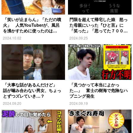
「笑いが止まらん」「ただの噴
門限を超えて帰宅した娘 怒っ
火」 人気YouTuberが、風呂
た母親にいった『ひと言』に
を沸かすために使ったのは…
「笑った」「思ってた７００倍
特殊」
2024.10.02
2024.09.25
「大事な話があるんだけど」
「見つかって本当によかっ
話が噛み合わない男女、ちょっ
た…」 富士の樹海で危険なハ
とずつズレていき…？
プニング発生
2024.09.20
2024.09.19