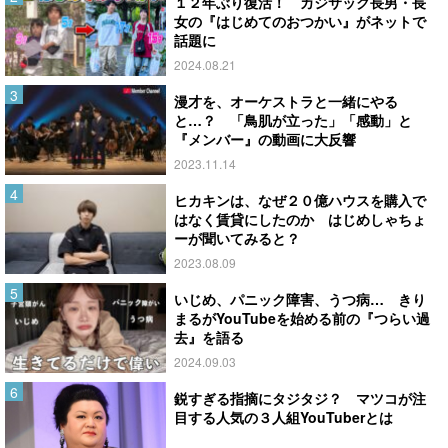
１２年ぶり復活！ カジサック長男・長
女の『はじめてのおつかい』がネットで
話題に
2024.08.21
漫才を、オーケストラと一緒にやる
と…？ 「鳥肌が立った」「感動」と
『メンバー』の動画に大反響
2023.11.14
ヒカキンは、なぜ２０億ハウスを購入で
はなく賃貸にしたのか はじめしゃちょ
ーが聞いてみると？
2023.08.09
いじめ、パニック障害、うつ病… きり
まるがYouTubeを始める前の『つらい過
去』を語る
2024.09.03
鋭すぎる指摘にタジタジ？ マツコが注
目する人気の３人組YouTuberとは