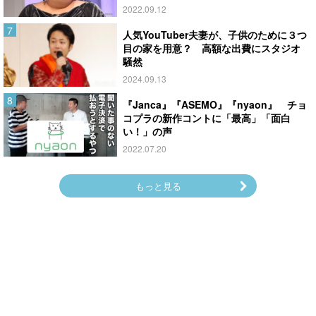
2022.09.12
人気YouTuber夫妻が、子供のために３つ
目の家を用意？ 高額な出費にスタジオ
騒然
2024.09.13
『Janca』『ASEMO』『nyaon』 チョ
コプラの新作コントに「最高」「面白
い！」の声
2022.07.20
もっと見る