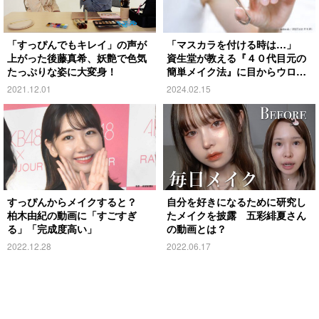
「すっぴんでもキレイ」の声が
「マスカラを付ける時は…」
上がった後藤真希、妖艶で色気
資生堂が教える『４０代目元の
たっぷりな姿に大変身！
簡単メイク法』に目からウロ
コ！
2021.12.01
2024.02.15
すっぴんからメイクすると？
自分を好きになるために研究し
柏木由紀の動画に「すごすぎ
たメイクを披露 五彩緋夏さん
る」「完成度高い」
の動画とは？
2022.12.28
2022.06.17