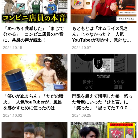
「めっちゃ共感した」「まじで
もともとは『オムライス兄さ
分かる」 コンビニ店員の本音
ん』じゃなかった？ 人気
に、共感の声が続出！
YouTuberが明かす、意外な過
去とは
2024.10.15
2024.10.07
「笑いが止まらん」「ただの噴
門限を超えて帰宅した娘 怒っ
火」 人気YouTuberが、風呂
た母親にいった『ひと言』に
を沸かすために使ったのは…
「笑った」「思ってた７００倍
特殊」
2024.10.02
2024.09.25