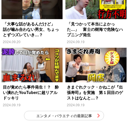
「大事な話があるんだけど」
「見つかって本当によかっ
話が噛み合わない男女、ちょっ
た…」 富士の樹海で危険なハ
とずつズレていき…？
プニング発生
2024.09.20
2024.09.19
目が覚めたら事件発生！？ 酔
きまぐれクック・かねこが『出
い潰れたYouTuberに超リアル
張寿司』を実施 第１回目のゲ
ドッキリ
ストはなんと…？
2024.09.19
2024.09.19
エンタメ・バラエティの最新記事