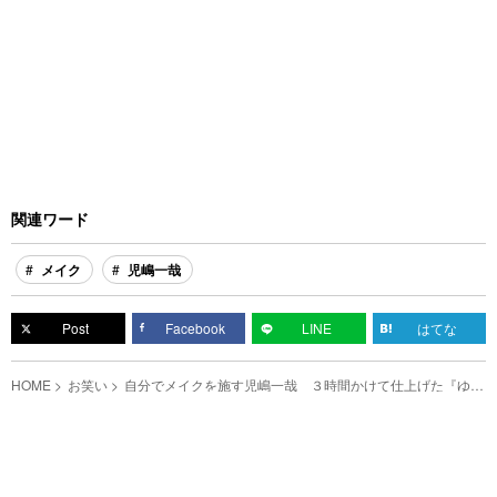
関連ワード
メイク
児嶋一哉
Post
Facebook
LINE
はてな
HOME
お笑い
自分でメイクを施す児嶋一哉 ３時間かけて仕上げた『ゆあ
てゃ』メイクがこちら