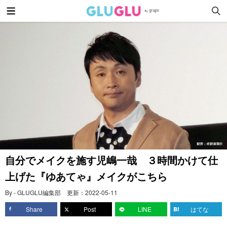
自分でメイクを施す児嶋一哉 ３時間かけて仕
上げた『ゆあてゃ』メイクがこちら
By - GLUGLU編集部
更新：
2022-05-11
Share
Post
LINE
はてな