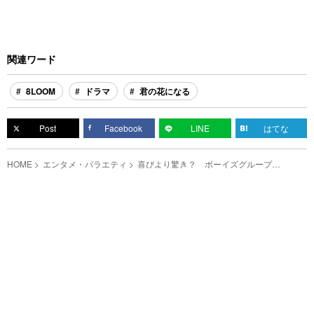
関連ワード
8LOOM
ドラマ
君の花になる
Post
Facebook
LINE
はてな
HOME
エンタメ・バラエティ
喜びより驚き？ ボーイズグループ
『8LOOM』のオーディション&合格発表シー
ンをチェック！