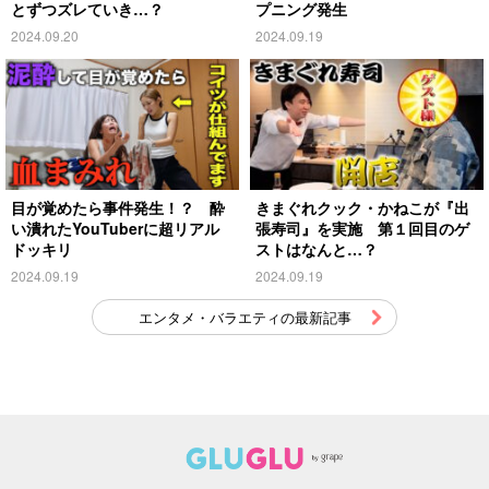
とずつズレていき…？
プニング発生
2024.09.20
2024.09.19
目が覚めたら事件発生！？ 酔
きまぐれクック・かねこが『出
い潰れたYouTuberに超リアル
張寿司』を実施 第１回目のゲ
ドッキリ
ストはなんと…？
2024.09.19
2024.09.19
エンタメ・バラエティの最新記事