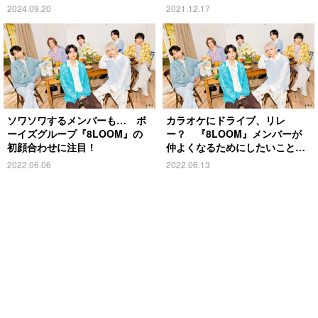
2024.09.20
2021.12.17
ソワソワするメンバーも… ボ
カラオケにドライブ、リレ
ーイズグループ『8LOOM』の
ー？ 『8LOOM』メンバーが
初顔合わせに注目！
仲よくなるためにしたいことと
は
2022.06.06
2022.06.13