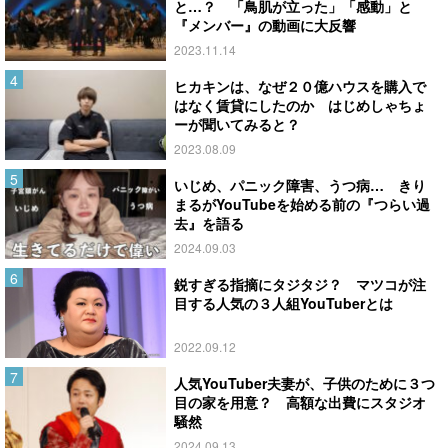
と…？ 「鳥肌が立った」「感動」と
『メンバー』の動画に大反響
2023.11.14
ヒカキンは、なぜ２０億ハウスを購入で
はなく賃貸にしたのか はじめしゃちょ
ーが聞いてみると？
2023.08.09
いじめ、パニック障害、うつ病… きり
まるがYouTubeを始める前の『つらい過
去』を語る
2024.09.03
鋭すぎる指摘にタジタジ？ マツコが注
目する人気の３人組YouTuberとは
2022.09.12
人気YouTuber夫妻が、子供のために３つ
目の家を用意？ 高額な出費にスタジオ
騒然
2024.09.13