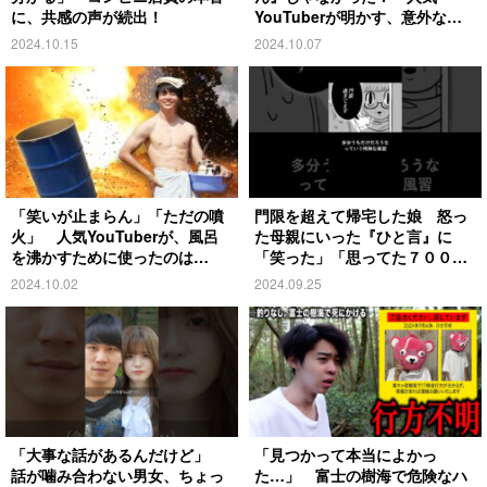
に、共感の声が続出！
YouTuberが明かす、意外な過
去とは
2024.10.15
2024.10.07
「笑いが止まらん」「ただの噴
門限を超えて帰宅した娘 怒っ
火」 人気YouTuberが、風呂
た母親にいった『ひと言』に
を沸かすために使ったのは…
「笑った」「思ってた７００倍
特殊」
2024.10.02
2024.09.25
「大事な話があるんだけど」
「見つかって本当によかっ
話が噛み合わない男女、ちょっ
た…」 富士の樹海で危険なハ