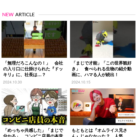
NEW
ARTICLE
「無理だろこんなの！」 会社
「まじで才能」「この世界観好
の入り口に仕掛けられた『ドッ
き」 食べられる生物の紹介動
キリ』に、社長は…？
画に、ハマる人が続出！
2024.10.30
2024.10.15
「めっちゃ共感した」「まじで
もともとは『オムライス兄さ
分かる」 コンビニ店員の本音
ん』じゃなかった？ 人気