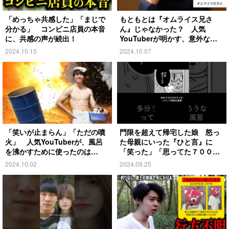
「めっちゃ共感した」「まじで
もともとは『オムライス兄さ
分かる」 コンビニ店員の本音
ん』じゃなかった？ 人気
に、共感の声が続出！
YouTuberが明かす、意外な過
去とは
2024.10.15
2024.10.07
「笑いが止まらん」「ただの噴
門限を超えて帰宅した娘 怒っ
火」 人気YouTuberが、風呂
た母親にいった『ひと言』に
を沸かすために使ったのは…
「笑った」「思ってた７００倍
特殊」
2024.10.02
2024.09.25