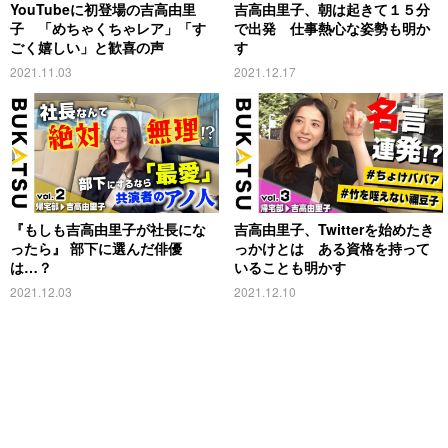
YouTubeに初登場の吉高由里
吉高由里子、朝は起きて１５分
子 「めちゃくちゃレア」「す
で出発 仕事熱心な姿勢も明か
ごく嬉しい」と歓喜の声
す
2021.11.03
2021.12.17
『もしも吉高由里子が社長にな
吉高由里子、Twitterを始めたき
ったら』 部下に選んだ俳優
っかけとは ある資格を持って
は…？
いることも明かす
2021.12.03
2021.12.10