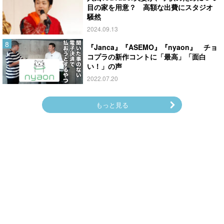
目の家を用意？ 高額な出費にスタジオ
騒然
2024.09.13
『Janca』『ASEMO』『nyaon』 チョ
コプラの新作コントに「最高」「面白
い！」の声
2022.07.20
もっと見る