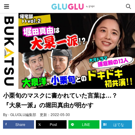
小栗旬のマスクに書かれていた言葉は…？
『大泉一派』の堀田真由が明かす
By - GLUGLU編集部
更新：
2022-05-30
Share
Post
LINE
はてな