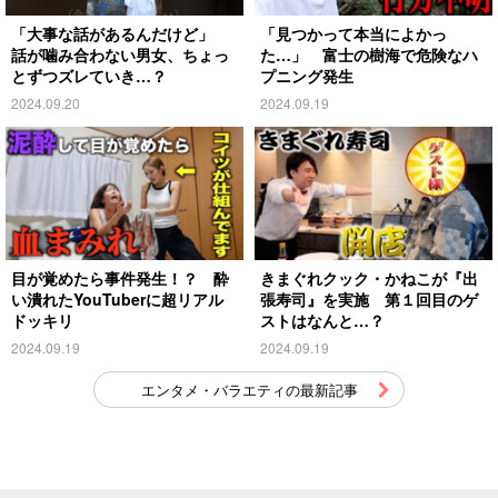
「大事な話があるんだけど」
「見つかって本当によかっ
話が噛み合わない男女、ちょっ
た…」 富士の樹海で危険なハ
とずつズレていき…？
プニング発生
2024.09.20
2024.09.19
目が覚めたら事件発生！？ 酔
きまぐれクック・かねこが『出
い潰れたYouTuberに超リアル
張寿司』を実施 第１回目のゲ
ドッキリ
ストはなんと…？
2024.09.19
2024.09.19
エンタメ・バラエティの最新記事