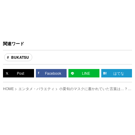
関連ワード
BUKATSU
Post
Facebook
LINE
はてな
HOME
エンタメ・バラエティ
小栗旬のマスクに書かれていた言葉は…？
『大泉一派』の堀田真由が明かす