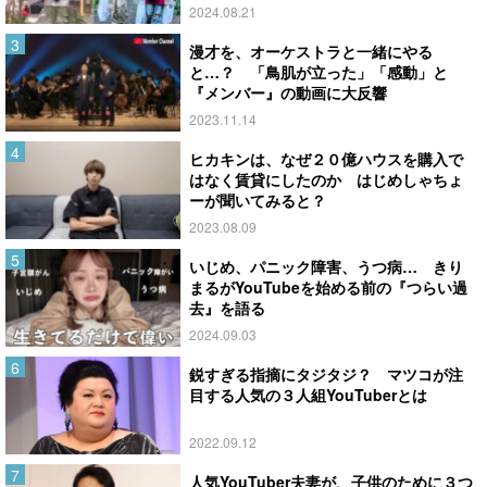
2024.08.21
漫才を、オーケストラと一緒にやる
と…？ 「鳥肌が立った」「感動」と
『メンバー』の動画に大反響
2023.11.14
ヒカキンは、なぜ２０億ハウスを購入で
はなく賃貸にしたのか はじめしゃちょ
ーが聞いてみると？
2023.08.09
いじめ、パニック障害、うつ病… きり
まるがYouTubeを始める前の『つらい過
去』を語る
2024.09.03
鋭すぎる指摘にタジタジ？ マツコが注
目する人気の３人組YouTuberとは
2022.09.12
人気YouTuber夫妻が、子供のために３つ