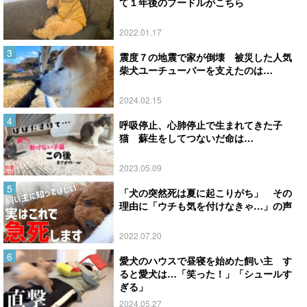
て１年後のプードルがこちら
2022.01.17
震度７の地震で家が倒壊 被災した人気
柴犬ユーチューバーを支えたのは…
2024.02.15
呼吸停止、心肺停止で生まれてきた子
猫 蘇生をしてつないだ命は…
2023.05.09
「犬の突然死は夏に起こりがち」 その
理由に「ウチも気を付けなきゃ…」の声
2022.07.20
愛犬のハウスで昼寝を始めた飼い主 す
ると愛犬は…「笑った！」「シュールす
ぎる」
2024.05.27