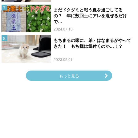
まだドクダミと戦う夏を過ごしてる
の？ 年に数回土にアレを混ぜるだけ
で…
2024.07.10
もちまるの家に、弟・はなまるがやって
きた！ もち様は気付くのか…！？
2023.05.01
もっと見る