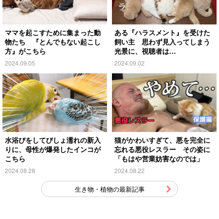
ママを起こすために集まった動
ある『ハラスメント』を受けた
物たち 『とんでもない起こし
飼い主 思わず見入ってしまう
方』がこちら
光景に、視聴者は…
2024.09.05
2024.09.02
水浴びをしてびしょ濡れの新入
猫がかわいすぎて、悪を完全に
りに、母性が爆発したインコが
忘れる悪役レスラー その姿に
こちら
「もはや営業妨害なのでは」
2024.08.28
2024.08.22
生き物・植物の最新記事