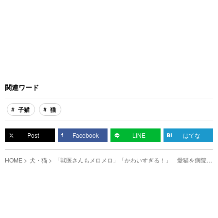
関連ワード
子猫
猫
Post
Facebook
LINE
はてな
HOME
犬・猫
「獣医さんもメロメロ」「かわいすぎる！」 愛猫を病院に
連れて行ったら…？