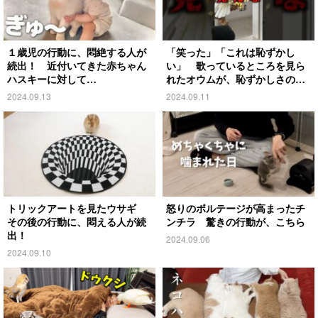
１歳児の行動に、悶絶する人が
「笑った」「これは恥ずかし
続出！ 近付いてきた赤ちゃん
い」 歌っているところを見ら
ハスキーに対して…
れたオウムが、恥ずかしさのあ
まり…
2024.09.13
2024.09.11
トリックアートを見たウサギ
怒りのボルテージが高まったチ
その後の行動に、悶える人が続
ンチラ 驚きの行動が、こちら
出！
2024.09.06
2024.09.10