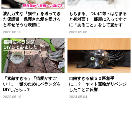
波乱万丈な『猫生』を送ってき
もちまる、ついに弟・はなまる
た保護猫 保護され愛を受ける
と初対面！ 部屋に入ってすぐ
と幸せそうな表情に
に『あること』をして驚かす
2022.08.12
2023.05.08
「素敵すぎる」「猫愛がすご
自由すぎる猫５０匹相手
い！」 猫のためにベランダを
に…？ ヤマト運輸がリベンジ
DIYしたら…？
したことに反響
2022.08.19
2024.05.04