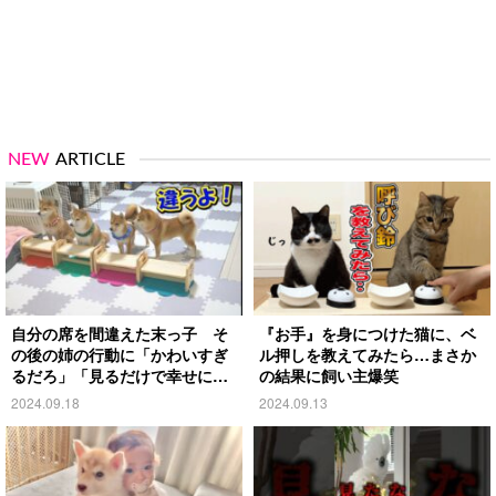
NEW
ARTICLE
自分の席を間違えた末っ子 そ
『お手』を身につけた猫に、ベ
の後の姉の行動に「かわいすぎ
ル押しを教えてみたら…まさか
るだろ」「見るだけで幸せにな
の結果に飼い主爆笑
る」
2024.09.18
2024.09.13