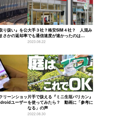
取り扱い』を公
大手３社？格安SIM４社？ 人混み
まさかの返却率
でも通信速度が速かったのは…
2023.08.22
クリーンショッ
片手で扱える『ミニ生垣バリカン』
roidユーザー
を使ってみたら？ 動画に「参考に
なる」の声
2022.08.30