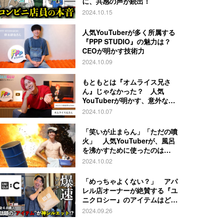
に、共感の声が続出！
2024.10.15
人気YouTuberが多く所属する
『PPP STUDIO』の魅力は？
CEOが明かす技術力
2024.10.09
もともとは『オムライス兄さ
ん』じゃなかった？ 人気
YouTuberが明かす、意外な過
去とは
2024.10.07
「笑いが止まらん」「ただの噴
火」 人気YouTuberが、風呂
を沸かすために使ったのは…
2024.10.02
「めっちゃよくない？」 アパ
レル店オーナーが絶賛する『ユ
ニクロシー』のアイテムはど
れ？
2024.09.26