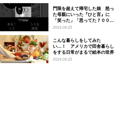
門限を超えて帰宅した娘 怒っ
た母親にいった『ひと言』に
「笑った」「思ってた７００倍
特殊」
2024.09.25
こんな暮らしをしてみた
い…！ アメリカで田舎暮らし
をする日常がまるで絵本の世界
2024.09.25