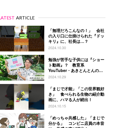
LATEST
ARTICLE
「無理だろこんなの！」 会社
の入り口に仕掛けられた『ドッ
キリ』に、社長は…？
2024.10.30
勉強が苦手な子供には『ショー
ト動画』？ 教育系
YouTuber・あきとんとんの戦
略とは
2024.10.29
「まじで才能」「この世界観好
き」 食べられる生物の紹介動
画に、ハマる人が続出！
2024.10.15
「めっちゃ共感した」「まじで
分かる」 コンビニ店員の本音