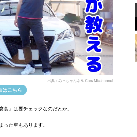
出典：
みっちゃんネル Cars Micchannel
画はこちら
腐食』は要チェックなのだとか。
まった車もあります。