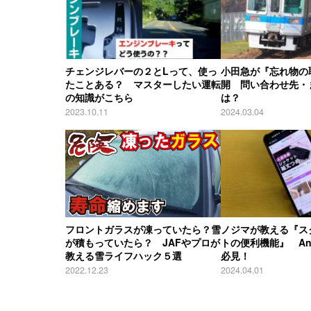
チェンジレバーの２とLって、使っ
小田急が『忘れ物の
たことある？ マスターしたい運転
開 問い合わせ先・
の知識がこちら
は？
2023.10.11
2024.03.04
フロントガラスが凍っていたら？雪
ノジマが教える『ス
が積もっていたら？ JAFやプロが
トの便利機能』 And
教える雪ライフハック５選
必見！
2022.12.23
2024.04.01