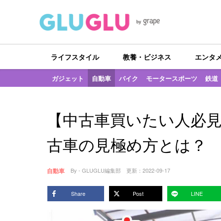
ライフスタイル
教養・ビジネス
エンタ
ガジェット
自動車
バイク
モータースポーツ
鉄道
【中古車買いたい人必
古車の見極め方とは？
自動車
By - GLUGLU編集部
更新：
2022-09-17
Share
Post
LINE