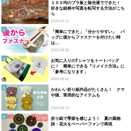
１００均のプラ板と除光液でできた！
好きな絵柄や写真を転写する方法がこち
ら
2024.04.12
「簡単にできた」「分かりやすい」 バ
ッグに後からファスナーを付けたい時
は…
2022.08.09
お気に入りのTシャツをトートバッグ
に！ 簡単にできる『リメイク方法』に
「参考になります」
2024.08.02
かわいい折り紙作品がたくさん！ クマ
や猫、実用的なアイテムも
2023.06.19
折り紙で季節を感じよう！ 夏の風物
詩・花火をペーパーファンで再現