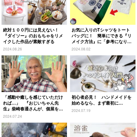
絶対１００円には見えない！
お気に入りのTシャツをトート
『ダイソー』のおもちゃをリメ
バッグに！ 簡単にできる『リ
イクした作品が素敵すぎる
メイク方法』に「参考になりま
す」
2024.08.26
2024.08.02
「感動や癒しを感じていただけ
初心者必見！ ハンドメイドを
れば…」 『おじいちゃん先
始めるなら、まず最初に…
生』柴崎春通さんが、個展を開
2024.07.19
催！
2024.07.24