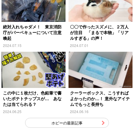
絶対入れちゃダメ！ 東京消防
〇〇で作ったスズメに、２万人
庁がバーベキューについて注意
が注目 「まるで本物」「リア
喚起
ルすぎる」の声！
2024.07.15
2024.07.01
この中に１枚だけ、色鉛筆で書
クーラーボックス、こうすれば
いたポテトチップスが… あな
よかったのか…！ 意外なアイテ
たは当てられる？
ムでもっと長持ち
2024.06.25
2024.06.16
ホビーの最新記事