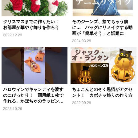
クリスマスまでに作りたい！
そのジーンズ、捨てちゃう前
お部屋が華やぐ飾りを作ろう
に… バッグにリメイクする動
画が「簡単そう」と話題に
2022.12.23
2024.03.29
ハロウィンでキャンディを渡す
ちょこんとのぞく黒猫がアクセ
のにぴったり！ 画用紙１枚で
ント！ カボチャ飾りの作り方
作れる、かぼちゃのラッピング
2022.09.29
袋
2023.10.26