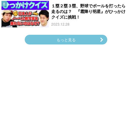
１塁２塁３塁、野球でボールを打ったら
走るのは？ 『霜降り明星』がひっかけ
クイズに挑戦！
2023.12.28
もっと見る