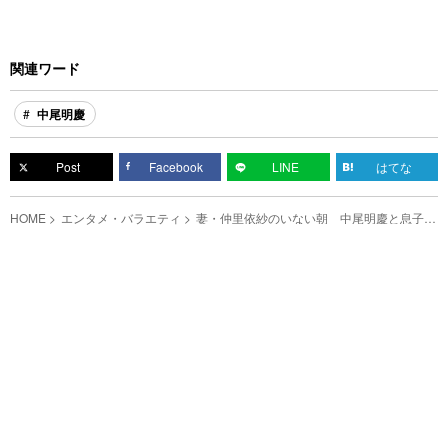
関連ワード
中尾明慶
Post
Facebook
LINE
はてな
HOME
エンタメ・バラエティ
妻・仲里依紗のいない朝 中尾明慶と息子の
やり取りが、リアルすぎた