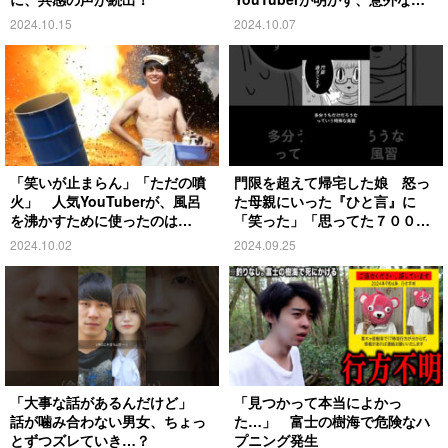
去とは
2024.10.15
2024.10.07
「笑いが止まらん」「ただの噴
門限を超えて帰宅した娘 怒っ
火」 人気YouTuberが、風呂
た母親にいった『ひと言』に
を沸かすために使ったのは…
「笑った」「思ってた７００倍
特殊」
2024.10.02
2024.09.25
「大事な話があるんだけど」
「見つかって本当によかっ
話が噛み合わない男女、ちょっ
た…」 富士の樹海で危険なハ
とずつズレていき…？
プニング発生