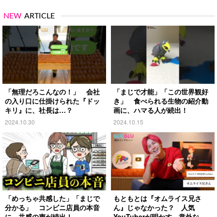
NEW
ARTICLE
「無理だろこんなの！」 会社
「まじで才能」「この世界観好
の入り口に仕掛けられた『ドッ
き」 食べられる生物の紹介動
キリ』に、社長は…？
画に、ハマる人が続出！
2024.10.30
2024.10.15
「めっちゃ共感した」「まじで
もともとは『オムライス兄さ
分かる」 コンビニ店員の本音
ん』じゃなかった？ 人気
に、共感の声が続出！
YouTuberが明かす、意外な過