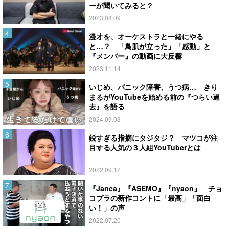
ーが聞いてみると？
2023.08.09
漫才を、オーケストラと一緒にやる
と…？ 「鳥肌が立った」「感動」と
『メンバー』の動画に大反響
2023.11.14
いじめ、パニック障害、うつ病… きり
まるがYouTubeを始める前の『つらい過
去』を語る
2024.09.03
鋭すぎる指摘にタジタジ？ マツコが注
目する人気の３人組YouTuberとは
2022.09.12
『Janca』『ASEMO』『nyaon』 チョ
コプラの新作コントに「最高」「面白
い！」の声
2022.07.20