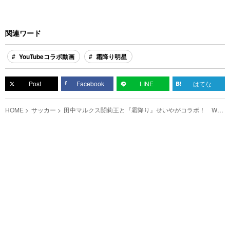
関連ワード
YouTubeコラボ動画
霜降り明星
Post
Facebook
LINE
はてな
HOME
サッカー
田中マルクス闘莉王と『霜降り』せいやがコラボ！ W杯
のトークが気になる