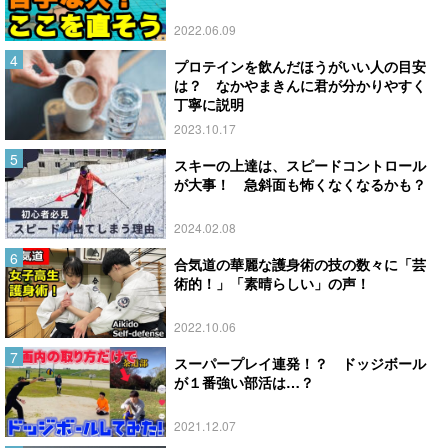
2022.06.09
プロテインを飲んだほうがいい人の目安
は？ なかやまきんに君が分かりやすく
丁寧に説明
2023.10.17
スキーの上達は、スピードコントロール
が大事！ 急斜面も怖くなくなるかも？
2024.02.08
合気道の華麗な護身術の技の数々に「芸
術的！」「素晴らしい」の声！
2022.10.06
スーパープレイ連発！？ ドッジボール
が１番強い部活は…？
2021.12.07