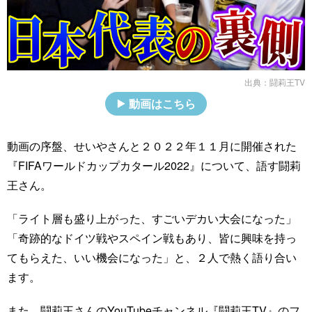
出典：
闘莉王TV
動画はこちら
動画の序盤、せいやさんと２０２２年１１月に開催された
『FIFAワールドカップカタール2022』について、語す闘莉
王さん。
「ライト層も盛り上がった、すごいデカい大会になった」
「奇跡的なドイツ戦やスペイン戦もあり、皆に興味を持っ
てもらえた、いい機会になった」と、２人で熱く語り合い
ます。
また、闘莉王さんのYouTubeチャンネル『闘莉王TV』のフ