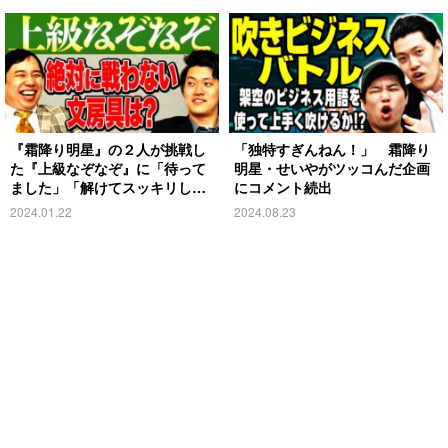
『霜降り明星』の２人が挑戦し
「独特すぎんねん！」 霜降り
た『上級なぞなぞ』に「待って
明星・せいやがツッコんだ企画
ました」「解けてスッキリし
にコメント続出
た」
2024.01.22
2024.08.23