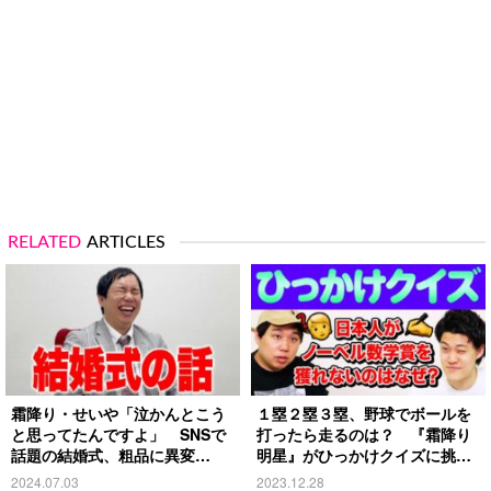
RELATED
ARTICLES
霜降り・せいや「泣かんとこう
１塁２塁３塁、野球でボールを
と思ってたんですよ」 SNSで
打ったら走るのは？ 『霜降り
話題の結婚式、粗品に異変
明星』がひっかけクイズに挑
が！？
戦！
2024.07.03
2023.12.28