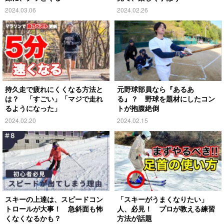
2024.03.06
2024.02.26
持久走で疲れにくくなる方法と
元野球部員なら『あるあ
は？ 「すごい」「マジで走れ
る』？ 野球を題材にしたコン
るようになった」
トが抱腹絶倒
2024.02.20
2024.02.15
スキーの上達は、スピードコン
「スキーがうまくなりたい」
トロールが大事！ 急斜面も怖
人、必見！ プロが教える練習
くなくなるかも？
方法が話題