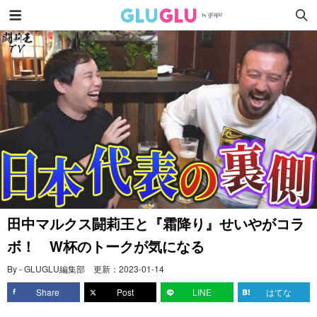
田中マルクス闘莉王と『霜降り』せいやがコラ
ボ！ W杯のトークが気になる
By - GLUGLU編集部
更新：
2023-01-14
Share
Post
LINE
はてな