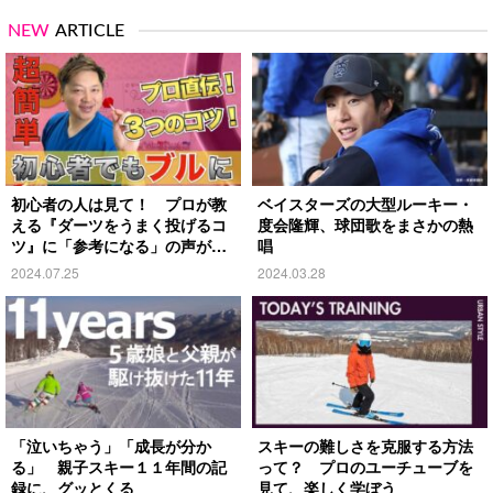
NEW
ARTICLE
初心者の人は見て！ プロが教
ベイスターズの大型ルーキー・
える『ダーツをうまく投げるコ
度会隆輝、球団歌をまさかの熱
ツ』に「参考になる」の声が続
唱
出
2024.07.25
2024.03.28
「泣いちゃう」「成長が分か
スキーの難しさを克服する方法
る」 親子スキー１１年間の記
って？ プロのユーチューブを
録に、グッとくる
見て、楽しく学ぼう