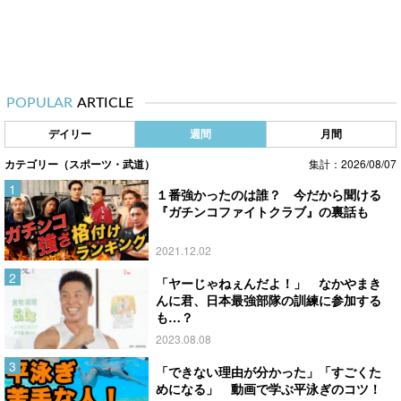
POPULAR
ARTICLE
デイリー
週間
月間
カテゴリー（スポーツ・武道）
集計：2026/08/07
１番強かったのは誰？ 今だから聞ける
『ガチンコファイトクラブ』の裏話も
2021.12.02
「ヤーじゃねぇんだよ！」 なかやまき
んに君、日本最強部隊の訓練に参加する
も…？
2023.08.08
「できない理由が分かった」「すごくた
めになる」 動画で学ぶ平泳ぎのコツ！