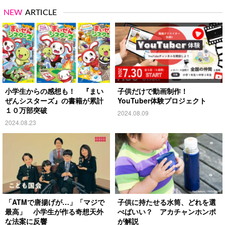
NEW
ARTICLE
小学生からの感想も！ 『まい
子供だけで動画制作！
ぜんシスターズ』の書籍が累計
YouTuber体験プロジェクト
１０万部突破
2024.08.09
2024.08.23
「ATMで唐揚げが…」「マジで
子供に持たせる水筒、どれを選
最高」 小学生が作る奇想天外
べばいい？ アカチャンホンポ
な法案に反響
が解説