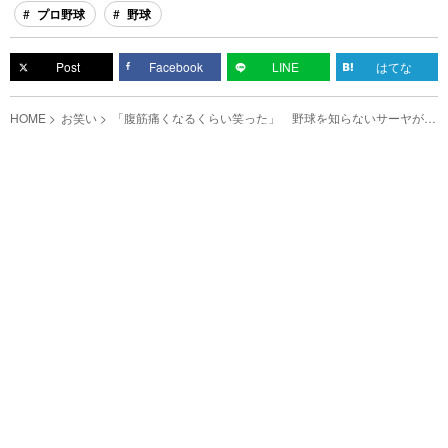
プロ野球
野球
Post
Facebook
LINE
はてな
HOME
お笑い
「腹筋痛くなるくらい笑った」 野球を知らないサーヤが
『WBCスタメン』予想したら？