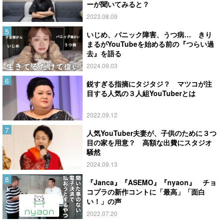
ーが聞いてみると？
2023.08.09
いじめ、パニック障害、うつ病… きり
まるがYouTubeを始める前の『つらい過
去』を語る
2024.09.03
鋭すぎる指摘にタジタジ？ マツコが注
目する人気の３人組YouTuberとは
2022.09.12
人気YouTuber夫妻が、子供のために３つ
目の家を用意？ 高額な出費にスタジオ
騒然
2024.09.13
『Janca』『ASEMO』『nyaon』 チョ
コプラの新作コントに「最高」「面白
い！」の声
2022.07.20