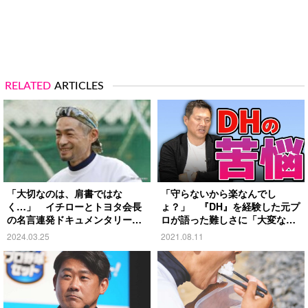
RELATED
ARTICLES
「大切なのは、肩書ではな
「守らないから楽なんでし
く…」 イチローとトヨタ会長
ょ？」 『DH』を経験した元プ
の名言連発ドキュメンタリーが
ロが語った難しさに「大変なの
話題に
か…」
2024.03.25
2021.08.11