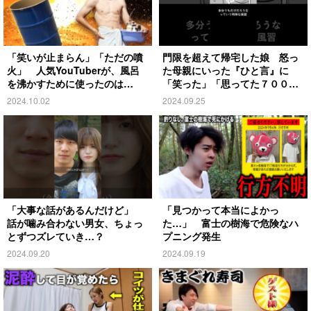
「笑いが止まらん」「ただの噴
門限を超えて帰宅した娘 怒っ
火」 人気YouTuberが、風呂
た母親にいった『ひと言』に
を沸かすために使ったのは…
「笑った」「思ってた７００倍
特殊」
2024.10.02
2024.09.25
「大事な話があるんだけど」
「見つかって本当によかっ
話が噛み合わない男女、ちょっ
た…」 富士の樹海で危険なハ
とずつズレていき…？
プニング発生
2024.09.20
2024.09.19