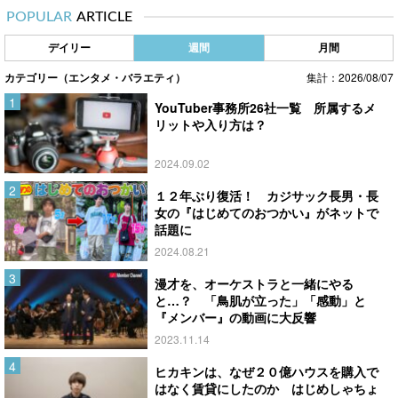
POPULAR
ARTICLE
デイリー
週間
月間
カテゴリー（エンタメ・バラエティ）
集計：2026/08/07
YouTuber事務所26社一覧 所属するメ
リットや入り方は？
2024.09.02
１２年ぶり復活！ カジサック長男・長
女の『はじめてのおつかい』がネットで
話題に
2024.08.21
漫才を、オーケストラと一緒にやる
と…？ 「鳥肌が立った」「感動」と
『メンバー』の動画に大反響
2023.11.14
ヒカキンは、なぜ２０億ハウスを購入で
はなく賃貸にしたのか はじめしゃちょ