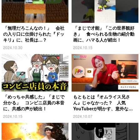
「無理だろこんなの！」 会社
「まじで才能」「この世界観好
の入り口に仕掛けられた『ドッ
き」 食べられる生物の紹介動
キリ』に、社長は…？
画に、ハマる人が続出！
2024.10.30
2024.10.15
「めっちゃ共感した」「まじで
もともとは『オムライス兄さ
分かる」 コンビニ店員の本音
ん』じゃなかった？ 人気
に、共感の声が続出！
YouTuberが明かす、意外な過
去とは
2024.10.15
2024.10.07