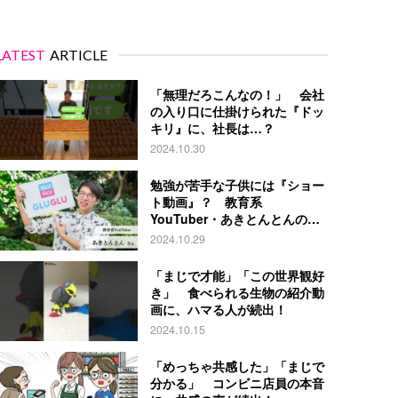
LATEST
ARTICLE
「無理だろこんなの！」 会社
の入り口に仕掛けられた『ドッ
キリ』に、社長は…？
2024.10.30
勉強が苦手な子供には『ショー
ト動画』？ 教育系
YouTuber・あきとんとんの戦
略とは
2024.10.29
「まじで才能」「この世界観好
き」 食べられる生物の紹介動
画に、ハマる人が続出！
2024.10.15
「めっちゃ共感した」「まじで
分かる」 コンビニ店員の本音