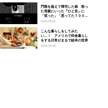
門限を超えて帰宅した娘 怒っ
た母親にいった『ひと言』に
「笑った」「思ってた７００倍
特殊」
2024.09.25
こんな暮らしをしてみた
い…！ アメリカで田舎暮らし
をする日常がまるで絵本の世界
2024.09.25