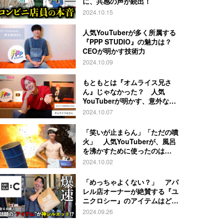
に、共感の声が続出！
2024.10.15
人気YouTuberが多く所属する
『PPP STUDIO』の魅力は？
CEOが明かす技術力
2024.10.09
もともとは『オムライス兄さ
ん』じゃなかった？ 人気
YouTuberが明かす、意外な過
去とは
2024.10.07
「笑いが止まらん」「ただの噴
火」 人気YouTuberが、風呂
を沸かすために使ったのは…
2024.10.02
「めっちゃよくない？」 アパ
レル店オーナーが絶賛する『ユ
ニクロシー』のアイテムはど
れ？
2024.09.26