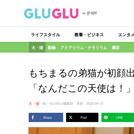
ライフスタイル
教養・ビジネス
エンタ
犬・猫
動物
アクアリウム・テラリウム
園芸
もちまるの弟猫が初顔
「なんだこの天使は！
犬・猫
By - GLUGLU編集部
更新：
2023-04-10
Share
Post
LINE