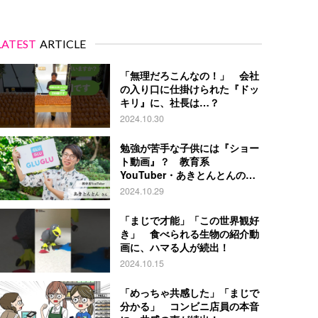
LATEST
ARTICLE
「無理だろこんなの！」 会社
の入り口に仕掛けられた『ドッ
キリ』に、社長は…？
2024.10.30
勉強が苦手な子供には『ショー
ト動画』？ 教育系
YouTuber・あきとんとんの戦
略とは
2024.10.29
「まじで才能」「この世界観好
き」 食べられる生物の紹介動
画に、ハマる人が続出！
2024.10.15
「めっちゃ共感した」「まじで
分かる」 コンビニ店員の本音