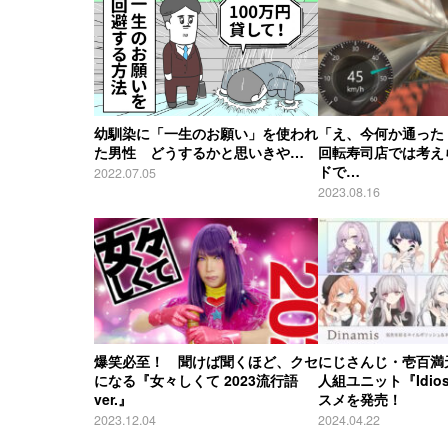
幼馴染に「一生のお願い」を使われ
「え、今何か通った
た男性 どうするかと思いきや…
回転寿司店では考え
ドで…
2022.07.05
2023.08.16
爆笑必至！ 聞けば聞くほど、クセ
にじさんじ・壱百満
になる『女々しくて 2023流行語
人組ユニット『Idi
ver.』
スメを発売！
2023.12.04
2024.04.22