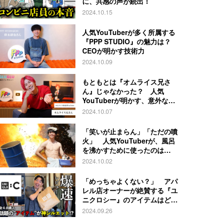
に、共感の声が続出！
2024.10.15
人気YouTuberが多く所属する
『PPP STUDIO』の魅力は？
CEOが明かす技術力
2024.10.09
もともとは『オムライス兄さ
ん』じゃなかった？ 人気
YouTuberが明かす、意外な過
去とは
2024.10.07
「笑いが止まらん」「ただの噴
火」 人気YouTuberが、風呂
を沸かすために使ったのは…
2024.10.02
「めっちゃよくない？」 アパ
レル店オーナーが絶賛する『ユ
ニクロシー』のアイテムはど
れ？
2024.09.26