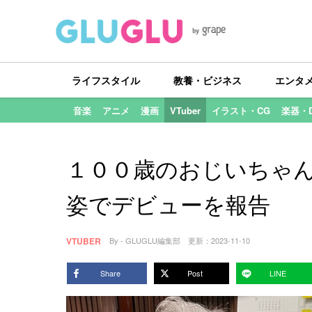
ライフスタイル
教養・ビジネス
エンタ
音楽
アニメ
漫画
VTuber
イラスト・CG
楽器・
１００歳のおじいちゃんが
姿でデビューを報告
VTUBER
By - GLUGLU編集部
更新：
2023-11-10
Share
Post
LINE