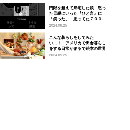
門限を超えて帰宅した娘 怒っ
た母親にいった『ひと言』に
「笑った」「思ってた７００倍
特殊」
2024.09.25
こんな暮らしをしてみた
い…！ アメリカで田舎暮らし
をする日常がまるで絵本の世界
2024.09.25