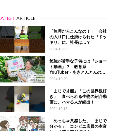
LATEST
ARTICLE
「無理だろこんなの！」 会社
の入り口に仕掛けられた『ドッ
キリ』に、社長は…？
2024.10.30
勉強が苦手な子供には『ショー
ト動画』？ 教育系
YouTuber・あきとんとんの戦
略とは
2024.10.29
「まじで才能」「この世界観好
き」 食べられる生物の紹介動
画に、ハマる人が続出！
2024.10.15
「めっちゃ共感した」「まじで
分かる」 コンビニ店員の本音