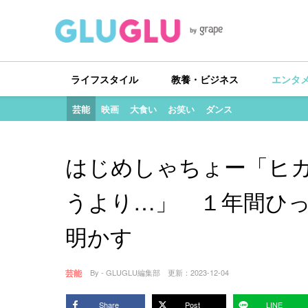
ライフスタイル
教養・ビジネス
エンタ
芸能
映画
大食い
お笑い
ダンス
はじめしゃちょー「ヒ
うより…」 １年間ひ
明かす
芸能
By - GLUGLU編集部
更新：
2023-12-04
Share
Post
LINE