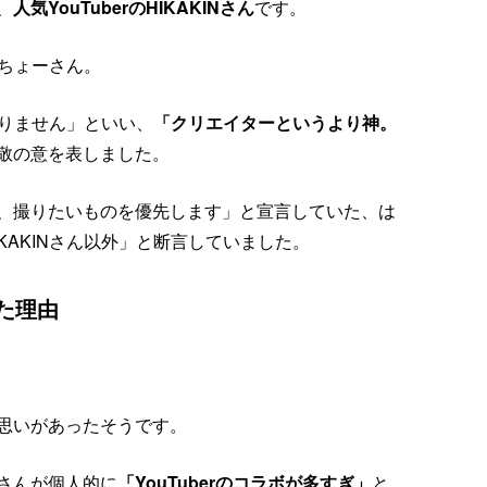
、
人気YouTuberのHIKAKINさん
です。
ゃちょーさん。
断りません」といい、
「クリエイターというより神。
敬の意を表しました。
、撮りたいものを優先します」と宣言していた、は
KAKINさん以外」と断言していました。
た理由
思いがあったそうです。
さんが個人的に
「YouTuberのコラボが多すぎ」
と