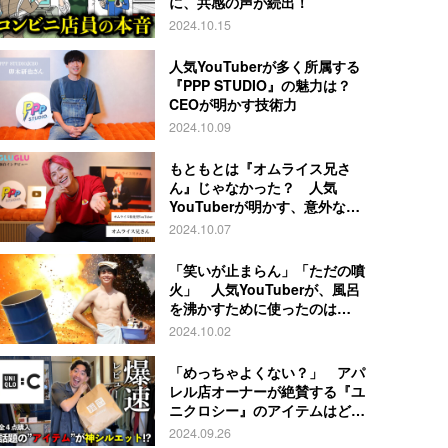
に、共感の声が続出！
2024.10.15
人気YouTuberが多く所属する
『PPP STUDIO』の魅力は？
CEOが明かす技術力
2024.10.09
もともとは『オムライス兄さ
ん』じゃなかった？ 人気
YouTuberが明かす、意外な過
去とは
2024.10.07
「笑いが止まらん」「ただの噴
火」 人気YouTuberが、風呂
を沸かすために使ったのは…
2024.10.02
「めっちゃよくない？」 アパ
レル店オーナーが絶賛する『ユ
ニクロシー』のアイテムはど
れ？
2024.09.26