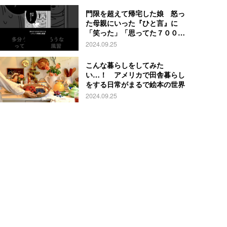
門限を超えて帰宅した娘 怒っ
た母親にいった『ひと言』に
「笑った」「思ってた７００倍
特殊」
2024.09.25
こんな暮らしをしてみた
い…！ アメリカで田舎暮らし
をする日常がまるで絵本の世界
2024.09.25