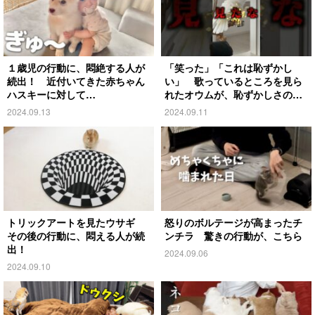
１歳児の行動に、悶絶する人が
「笑った」「これは恥ずかし
続出！ 近付いてきた赤ちゃん
い」 歌っているところを見ら
ハスキーに対して…
れたオウムが、恥ずかしさのあ
まり…
2024.09.13
2024.09.11
トリックアートを見たウサギ
怒りのボルテージが高まったチ
その後の行動に、悶える人が続
ンチラ 驚きの行動が、こちら
出！
2024.09.06
2024.09.10