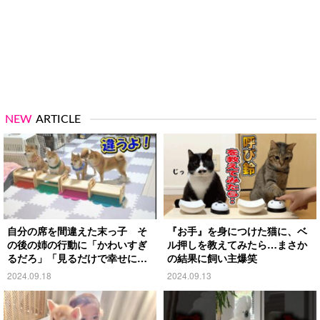
NEW
ARTICLE
自分の席を間違えた末っ子 そ
『お手』を身につけた猫に、ベ
の後の姉の行動に「かわいすぎ
ル押しを教えてみたら…まさか
るだろ」「見るだけで幸せにな
の結果に飼い主爆笑
る」
2024.09.18
2024.09.13