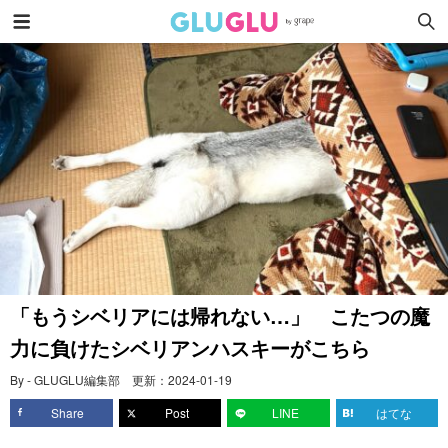
「もうシベリアには帰れない…」 こたつの魔
力に負けたシベリアンハスキーがこちら
By - GLUGLU編集部
更新：
2024-01-19
Share
Post
LINE
はてな