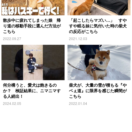
散歩中に疲れてしまった娘 帰
「起こしたらマズい…」 すや
り道の移動手段に選んだ方法が
すや眠る妹に気付いた時の柴犬
こちら
の反応がこちら
2022.09.27
2021.12.03
何分構うと、愛犬は飽きるの
柴犬が、大量の雪が積もる『や
か？ 検証結果に、ニマニマす
ベぇ道』に限界を感じた瞬間が
る人続出！
こちら
2024.02.05
2022.01.04