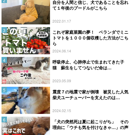
自分を人間と信じ、犬であることを忘れ
て１年後のプードルがこちら
2022.01.17
これぞ家庭菜園の夢！ ベランダでミニ
トマトを１０００個収穫した方法がこち
ら
2024.06.14
呼吸停止、心肺停止で生まれてきた子
猫 蘇生をしてつないだ命は…
2023.05.09
震度７の地震で家が倒壊 被災した人気
柴犬ユーチューバーを支えたのは…
2024.02.15
「犬の突然死は夏に起こりがち」 その
理由に「ウチも気を付けなきゃ…」の声