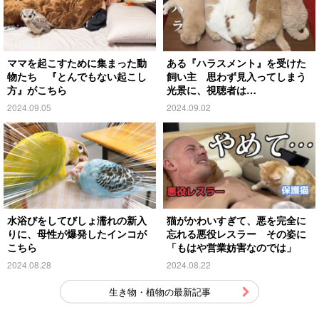
ママを起こすために集まった動
ある『ハラスメント』を受けた
物たち 『とんでもない起こし
飼い主 思わず見入ってしまう
方』がこちら
光景に、視聴者は…
2024.09.05
2024.09.02
水浴びをしてびしょ濡れの新入
猫がかわいすぎて、悪を完全に
りに、母性が爆発したインコが
忘れる悪役レスラー その姿に
こちら
「もはや営業妨害なのでは」
2024.08.28
2024.08.22
生き物・植物の最新記事