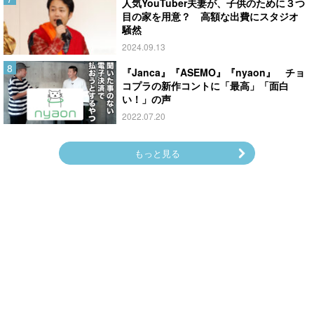
人気YouTuber夫妻が、子供のために３つ
目の家を用意？ 高額な出費にスタジオ
騒然
2024.09.13
『Janca』『ASEMO』『nyaon』 チョ
コプラの新作コントに「最高」「面白
い！」の声
2022.07.20
もっと見る