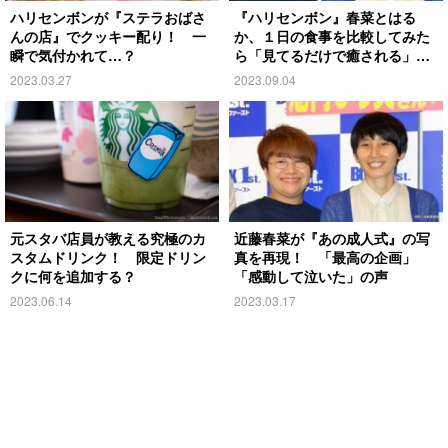
ハリセンボンが『ステラおばさ
『ハリセンボン』春菜とはる
んの店』でクッキー配り！ 一
か、１日の食事を比較してみた
瞬で気付かれて…？
ら「見てるだけで癒される」
「人柄が素敵」
2023.03.27
2023.09.04
元スタバ店員が教える究極のカ
近藤春菜が『あの成人式』の写
スタムドリンク！ 限定ドリン
真を再現！ 「最高の企画」
クに何を追加する？
「感動して泣いた」の声
2023.06.14
2023.03.17