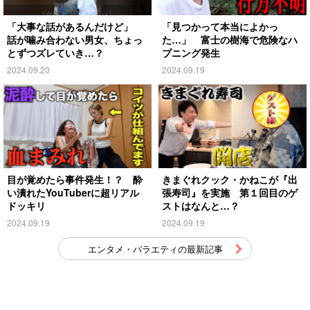
「大事な話があるんだけど」
「見つかって本当によかっ
話が噛み合わない男女、ちょっ
た…」 富士の樹海で危険なハ
とずつズレていき…？
プニング発生
2024.09.20
2024.09.19
目が覚めたら事件発生！？ 酔
きまぐれクック・かねこが『出
い潰れたYouTuberに超リアル
張寿司』を実施 第１回目のゲ
ドッキリ
ストはなんと…？
2024.09.19
2024.09.19
エンタメ・バラエティの最新記事