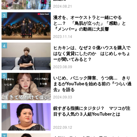
2024.08.21
漫才を、オーケストラと一緒にやる
と…？ 「鳥肌が立った」「感動」と
『メンバー』の動画に大反響
2023.11.14
ヒカキンは、なぜ２０億ハウスを購入で
はなく賃貸にしたのか はじめしゃちょ
ーが聞いてみると？
2023.08.09
いじめ、パニック障害、うつ病… きり
まるがYouTubeを始める前の『つらい過
去』を語る
2024.09.03
鋭すぎる指摘にタジタジ？ マツコが注
目する人気の３人組YouTuberとは
2022.09.12