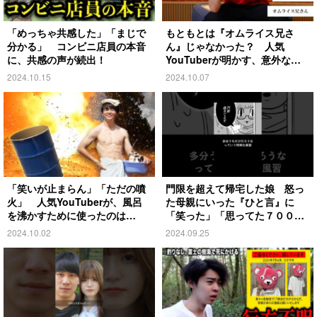
「めっちゃ共感した」「まじで
もともとは『オムライス兄さ
分かる」 コンビニ店員の本音
ん』じゃなかった？ 人気
に、共感の声が続出！
YouTuberが明かす、意外な過
去とは
2024.10.15
2024.10.07
「笑いが止まらん」「ただの噴
門限を超えて帰宅した娘 怒っ
火」 人気YouTuberが、風呂
た母親にいった『ひと言』に
を沸かすために使ったのは…
「笑った」「思ってた７００倍
特殊」
2024.10.02
2024.09.25