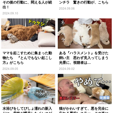
その後の行動に、悶える人が続
ンチラ 驚きの行動が、こちら
出！
2024.09.06
2024.09.10
ママを起こすために集まった動
ある『ハラスメント』を受けた
物たち 『とんでもない起こし
飼い主 思わず見入ってしまう
方』がこちら
光景に、視聴者は…
2024.09.05
2024.09.02
水浴びをしてびしょ濡れの新入
猫がかわいすぎて、悪を完全に