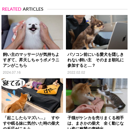
RELATED
ARTICLES
飼い主のマッサージが気持ちよ
パソコン前にいる愛犬を隠しき
すぎて、昇天しちゃうポメラニ
れない飼い主 そのまま朝礼に
アンがこちら
参加すると…？
2024.07.16
2022.02.02
「起こしたらマズい…」 すや
子猫がケンカを売りまくる相手
すや眠る妹に気付いた時の柴犬
は、まさかの柴犬 全く動じな
の反応がこちら
い姿に称賛の声続出