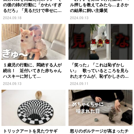
の後の姉の行動に「かわいすぎ
ル押しを教えてみたら…まさか
るだろ」「見るだけで幸せにな
の結果に飼い主爆笑
る」
2024.09.18
2024.09.13
１歳児の行動に、悶絶する人が
「笑った」「これは恥ずかし
続出！ 近付いてきた赤ちゃん
い」 歌っているところを見ら
ハスキーに対して…
れたオウムが、恥ずかしさのあ
まり…
2024.09.13
2024.09.11
トリックアートを見たウサギ
怒りのボルテージが高まったチ