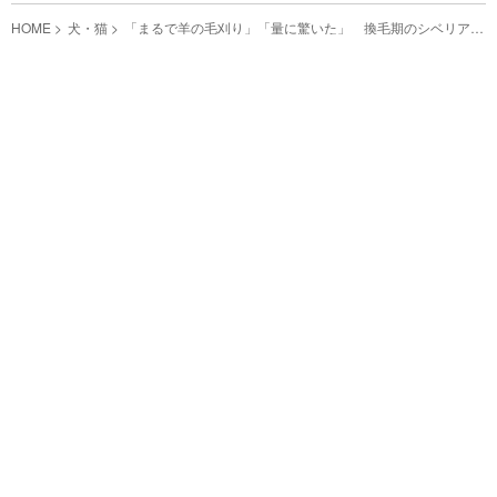
HOME
犬・猫
「まるで羊の毛刈り」「量に驚いた」 換毛期のシベリアン
ハスキーをブラッシングすると…