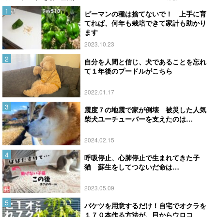
ピーマンの種は捨てないで！ 上手に育
てれば、何年も栽培できて家計も助かり
ます
2023.10.23
自分を人間と信じ、犬であることを忘れ
て１年後のプードルがこちら
2022.01.17
震度７の地震で家が倒壊 被災した人気
柴犬ユーチューバーを支えたのは…
2024.02.15
呼吸停止、心肺停止で生まれてきた子
猫 蘇生をしてつないだ命は…
2023.05.09
バケツを用意するだけ！自宅でオクラを
１７０本作る方法が、目からウロコ