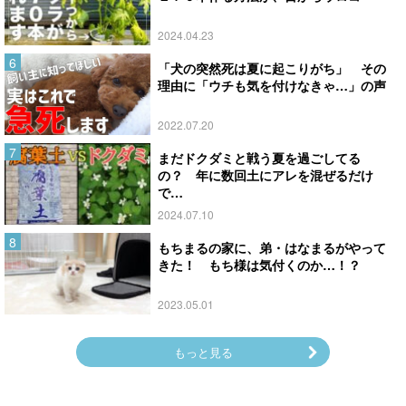
2024.04.23
「犬の突然死は夏に起こりがち」 その
理由に「ウチも気を付けなきゃ…」の声
2022.07.20
まだドクダミと戦う夏を過ごしてる
の？ 年に数回土にアレを混ぜるだけ
で…
2024.07.10
もちまるの家に、弟・はなまるがやって
きた！ もち様は気付くのか…！？
2023.05.01
もっと見る