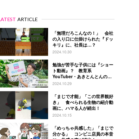
LATEST
ARTICLE
「無理だろこんなの！」 会社
の入り口に仕掛けられた『ドッ
キリ』に、社長は…？
2024.10.30
勉強が苦手な子供には『ショー
ト動画』？ 教育系
YouTuber・あきとんとんの戦
略とは
2024.10.29
「まじで才能」「この世界観好
き」 食べられる生物の紹介動
画に、ハマる人が続出！
2024.10.15
「めっちゃ共感した」「まじで
分かる」 コンビニ店員の本音