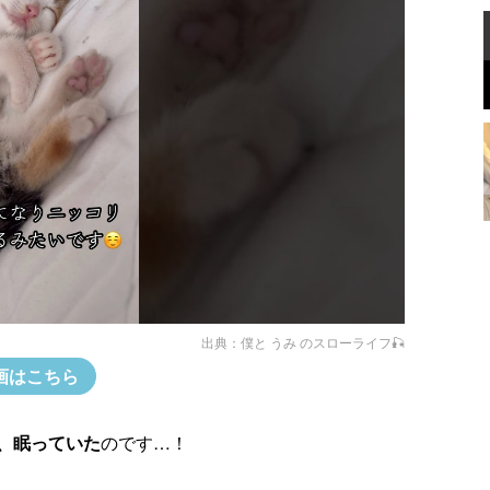
出典：
僕と うみ のスローライフ‪🎣‬
画はこちら
、眠っていた
のです…！