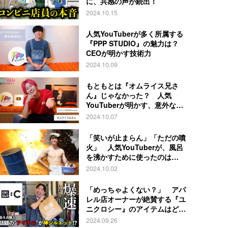
に、共感の声が続出！
2024.10.15
人気YouTuberが多く所属する
『PPP STUDIO』の魅力は？
CEOが明かす技術力
2024.10.09
もともとは『オムライス兄さ
ん』じゃなかった？ 人気
YouTuberが明かす、意外な過
去とは
2024.10.07
「笑いが止まらん」「ただの噴
火」 人気YouTuberが、風呂
を沸かすために使ったのは…
2024.10.02
「めっちゃよくない？」 アパ
レル店オーナーが絶賛する『ユ
ニクロシー』のアイテムはど
れ？
2024.09.26