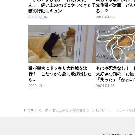
ん」 飼い主のそばにやってきた子
先住猫が対面 どん
猫の行動にキュン
る…？
2022.07.06
2022.04.08
猫が柴犬にドッキリ大作戦を決
もはや死角なし！ 
行！ こたつから急に飛び出した
大好きな猫の『お触
ら…
「笑った」「かわい
2022.10.11
2024.04.05
HOME
犬・猫
甘え上手な子猫の寝顔に「かわいい！」 キュートな