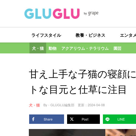
ライフスタイル
教養・ビジネス
エンタ
犬・猫
動物
アクアリウム・テラリウム
園芸
甘え上手な子猫の寝顔
トな目元と仕草に注目
犬・猫
By - GLUGLU編集部
更新：
2024-04-08
Share
Post
LINE