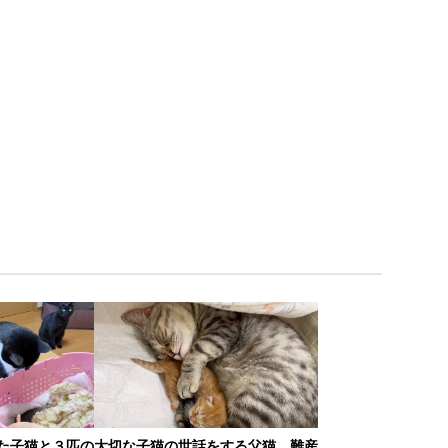
た子猫と３匹の
大切な子猫の世話をする父猫 難産