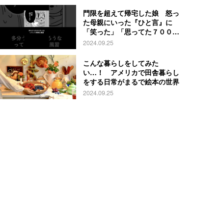
門限を超えて帰宅した娘 怒っ
た母親にいった『ひと言』に
「笑った」「思ってた７００倍
特殊」
2024.09.25
こんな暮らしをしてみた
い…！ アメリカで田舎暮らし
をする日常がまるで絵本の世界
2024.09.25