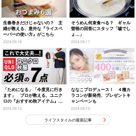
生春巻きだけじゃないの？ 主
そうめん何束食べる？ ギャル
婦が教える、意外な『ライスペ
曽根の回答にスタッフ「嘘でし
ーパーの使い方』がこちら
ょ…」
2024.09.18
2024.09.17
「ためになる」「今度見に行き
ななこプロデュース！ ４種カ
ます」 プロが教える、ユニク
ラコンが新発売、プレゼントキ
ロの『おすすめ秋アイテム』が
ャンペーンも
こちら
2024.09.13
2024.09.13
ライフスタイルの最新記事