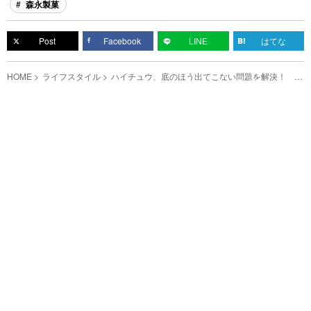
森永製菓
Post
Facebook
LINE
はてな
HOME
ライフスタイル
ハイチュウ、底のほう出てこない問題を解決！ 次
から開け方をコレに変えるわ