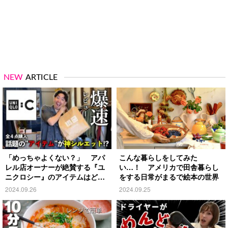
NEW
ARTICLE
「めっちゃよくない？」 アパ
こんな暮らしをしてみた
レル店オーナーが絶賛する『ユ
い…！ アメリカで田舎暮らし
ニクロシー』のアイテムはど
をする日常がまるで絵本の世界
れ？
2024.09.26
2024.09.25