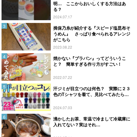
明… ここからおいしくする方法はあ
る？
2024.07.17
揖保乃糸が紹介する『スピード塩昆布そ
うめん』 さっぱり食べられるアレンジ
がこちら
2023.08.22
焼かない『プラバン』ってどういうこ
と？ 簡単すぎる作り方がすごい！
2022.07.22
汗ジミが目立つのは何色？ 実際に２３
色のTシャツを着て、見比べてみたら…
2024.07.03
沸かしたお茶、常温で冷まして冷蔵庫に
入れてない？実はそれ…