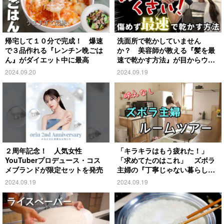
帰宅して１０分で完成！ 爆速
洗面所で乾かしていません
で３品作れる『レンチン晩ごは
か？ 美容師が教える『髪を最
ん』がダイエット中に最高
速で乾かす方法』が目からウロ
コ
2024.09.20
2024.09.19
２周年記念！ 人気女性
「キラキラはもう疲れた！」
YouTuberプロデュース・コス
「求めてたのはこれ」 ズボラ
メブランドが限定セットを発売
主婦の『丁寧じゃない暮らし』
がこちら
2024.09.19
2024.09.19