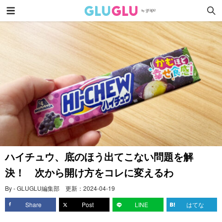
ハイチュウ、底のほう出てこない問題を解
決！ 次から開け方をコレに変えるわ
By - GLUGLU編集部
更新：
2024-04-19
Share
Post
LINE
はてな