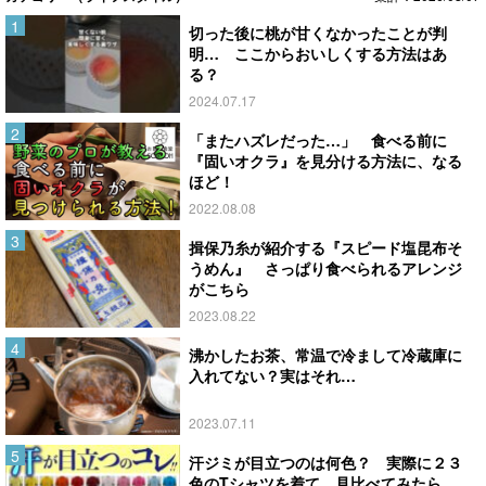
切った後に桃が甘くなかったことが判
明… ここからおいしくする方法はあ
る？
2024.07.17
「またハズレだった…」 食べる前に
『固いオクラ』を見分ける方法に、なる
ほど！
2022.08.08
揖保乃糸が紹介する『スピード塩昆布そ
うめん』 さっぱり食べられるアレンジ
がこちら
2023.08.22
沸かしたお茶、常温で冷まして冷蔵庫に
入れてない？実はそれ…
2023.07.11
汗ジミが目立つのは何色？ 実際に２３
色のTシャツを着て、見比べてみたら…