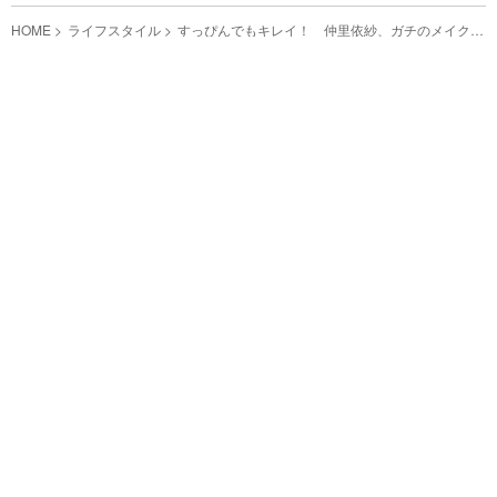
HOME
ライフスタイル
すっぴんでもキレイ！ 仲里依紗、ガチのメイク動
画を公開すると妹が「お姉ちゃんって…」