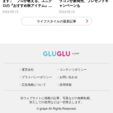
ます」 プロが教える、ユニク
ラコンが新発売、プレゼントキ
ロの『おすすめ秋アイテム』が
ャンペーンも
こちら
2024.09.13
2024.09.13
ライフスタイルの最新記事
運営会社
コンテンツポリシー
プライバシーポリシー
お問い合わせ
広告掲載について
採用情報
当ウェブサイトに掲載の記事、写真などの無断転載、
加工しての使用などは一切禁止します。
© grape All Rights Reserved.