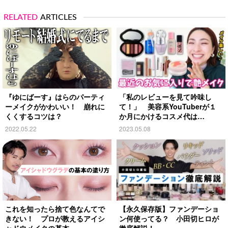
RELATED
ARTICLES
『ゆにばーす』はらのパーティ
「私のレビューを見て吟味し
ーメイクがかわいい！ 崩れに
て！」 美容系YouTuberが１
くくするコツは？
か月にかけるコスメ代は…
2022.05.22
2023.05.08
これを知ったら捨て色なんてで
【永久保存版】ファンデーショ
きない！ プロが教えるアイシ
ン何使ってる？ 小田切ヒロが