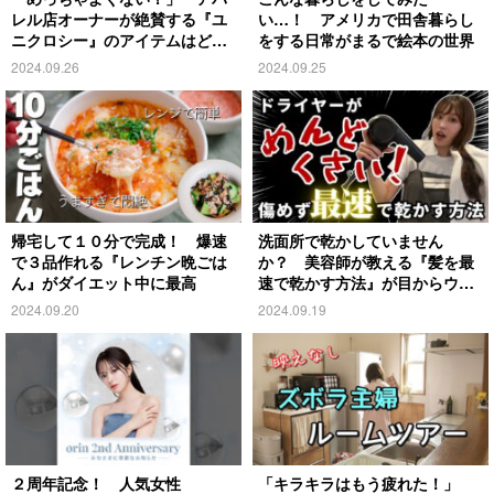
レル店オーナーが絶賛する『ユ
い…！ アメリカで田舎暮らし
ニクロシー』のアイテムはど
をする日常がまるで絵本の世界
れ？
2024.09.26
2024.09.25
帰宅して１０分で完成！ 爆速
洗面所で乾かしていません
で３品作れる『レンチン晩ごは
か？ 美容師が教える『髪を最
ん』がダイエット中に最高
速で乾かす方法』が目からウロ
コ
2024.09.20
2024.09.19
２周年記念！ 人気女性
「キラキラはもう疲れた！」