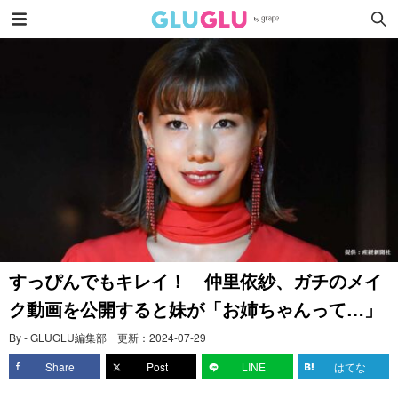
すっぴんでもキレイ！ 仲里依紗、ガチのメイ
ク動画を公開すると妹が「お姉ちゃんって…」
By - GLUGLU編集部
更新：
2024-07-29
Share
Post
LINE
はてな