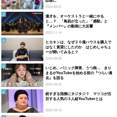
2024.08.21
漫才を、オーケストラと一緒にやる
と…？ 「鳥肌が立った」「感動」と
『メンバー』の動画に大反響
2023.11.14
ヒカキンは、なぜ２０億ハウスを購入で
はなく賃貸にしたのか はじめしゃちょ
ーが聞いてみると？
2023.08.09
いじめ、パニック障害、うつ病… きり
まるがYouTubeを始める前の『つらい過
去』を語る
2024.09.03
鋭すぎる指摘にタジタジ？ マツコが注
目する人気の３人組YouTuberとは
2022.09.12