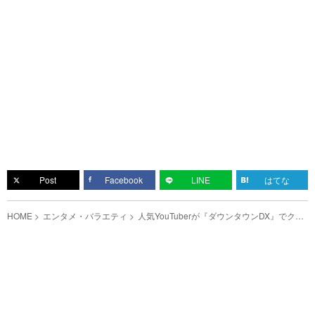
Post
Facebook
LINE
はてな
HOME
エンタメ・バラエティ
人気YouTuberが『ダウンタウンDX』でクレ
カ不正利用被害を告白