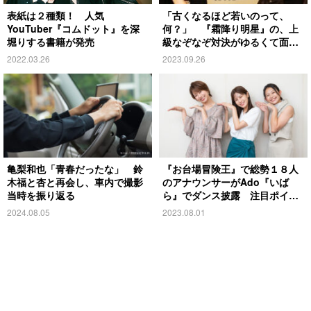
表紙は２種類！ 人気
「古くなるほど若いのって、
YouTuber『コムドット』を深
何？」 『霜降り明星』の、上
堀りする書籍が発売
級なぞなぞ対決がゆるくて面白
い
2022.03.26
2023.09.26
亀梨和也「青春だったな」 鈴
『お台場冒険王』で総勢１８人
木福と杏と再会し、車内で撮影
のアナウンサーがAdo『いば
当時を振り返る
ら』でダンス披露 注目ポイン
トは？
2024.08.05
2023.08.01