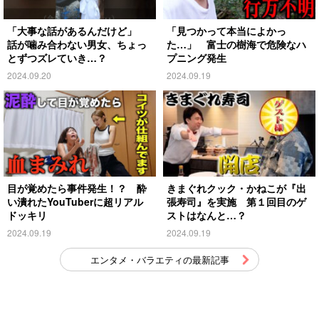
「大事な話があるんだけど」
「見つかって本当によかっ
話が噛み合わない男女、ちょっ
た…」 富士の樹海で危険なハ
とずつズレていき…？
プニング発生
2024.09.20
2024.09.19
目が覚めたら事件発生！？ 酔
きまぐれクック・かねこが『出
い潰れたYouTuberに超リアル
張寿司』を実施 第１回目のゲ
ドッキリ
ストはなんと…？
2024.09.19
2024.09.19
エンタメ・バラエティの最新記事