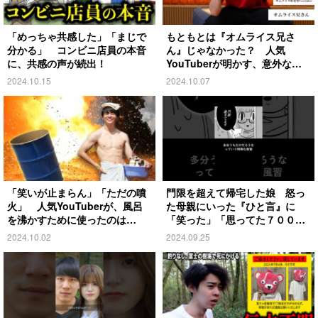
「めっちゃ共感した」「まじで
もともとは『オムライス兄さ
分かる」 コンビニ店員の本音
ん』じゃなかった？ 人気
に、共感の声が続出！
YouTuberが明かす、意外な過
去とは
2024.10.15
2024.10.07
「笑いが止まらん」「ただの噴
門限を超えて帰宅した娘 怒っ
火」 人気YouTuberが、風呂
た母親にいった『ひと言』に
を沸かすために使ったのは…
「笑った」「思ってた７００倍
特殊」
2024.10.02
2024.09.25