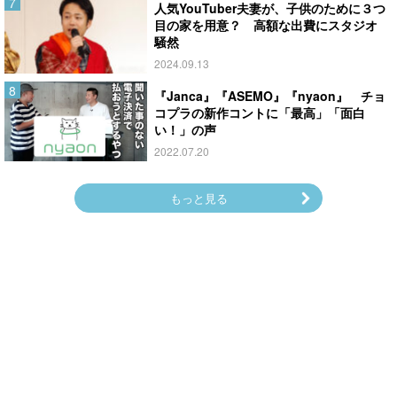
人気YouTuber夫妻が、子供のために３つ
目の家を用意？ 高額な出費にスタジオ
騒然
2024.09.13
『Janca』『ASEMO』『nyaon』 チョ
コプラの新作コントに「最高」「面白
い！」の声
2022.07.20
もっと見る