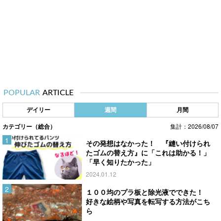
POPULAR
ARTICLE
デイリー
週間
月間
カテゴリー（総合）
集計：2026/08/07
その発想はなかった！ 『縫い付けられ
たゴムの替え方』に「これは助かる！」
「早く知りたかった」
2024.01.12
１００均のプラ板と除光液でできた！
好きな絵柄や写真を転写する方法がこち
ら