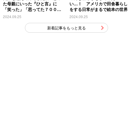
た母親にいった『ひと言』に
い…！ アメリカで田舎暮らし
「笑った」「思ってた７００倍
をする日常がまるで絵本の世界
特殊」
2024.09.25
2024.09.25
新着記事をもっと見る