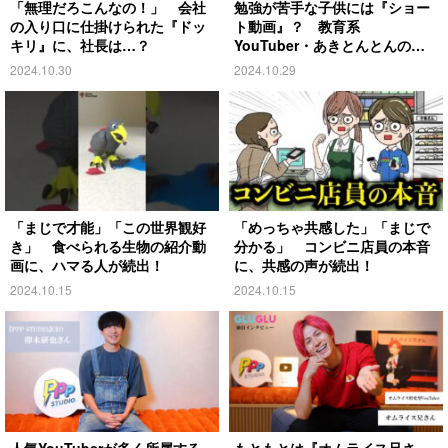
「無理だろこんなの！」 会社
勉強が苦手な子供には『ショー
の入り口に仕掛けられた『ドッ
ト動画』？ 教育系
キリ』に、社長は…？
YouTuber・あきとんとんの戦
略とは
2024.10.30
2024.10.29
「まじで才能」「この世界観好
「めっちゃ共感した」「まじで
き」 食べられる生物の紹介動
分かる」 コンビニ店員の本音
画に、ハマる人が続出！
に、共感の声が続出！
2024.10.15
2024.10.15
人気YouTuberが多く所属する
もともとは『オムライス兄さ