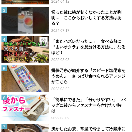
2024.04.12
切った後に桃が甘くなかったことが判
明… ここからおいしくする方法はあ
る？
2024.07.17
「またハズレだった…」 食べる前に
『固いオクラ』を見分ける方法に、なる
ほど！
2022.08.08
揖保乃糸が紹介する『スピード塩昆布そ
うめん』 さっぱり食べられるアレンジ
がこちら
2023.08.22
「簡単にできた」「分かりやすい」 バ
ッグに後からファスナーを付けたい時
は…
2022.08.09
沸かしたお茶、常温で冷まして冷蔵庫に