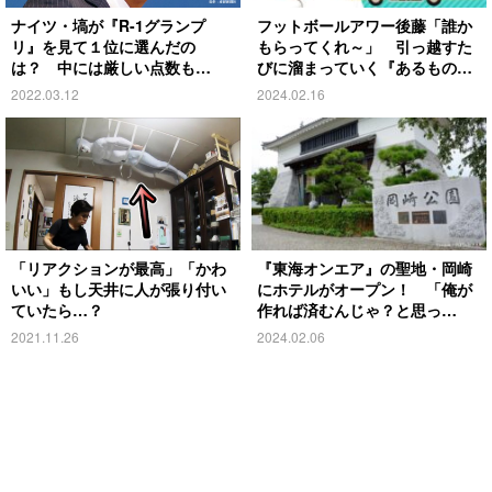
ナイツ・塙が『R-1グランプ
フットボールアワー後藤「誰か
リ』を見て１位に選んだの
もらってくれ～」 引っ越すた
は？ 中には厳しい点数も…
びに溜まっていく『あるもの』
とは？
2022.03.12
2024.02.16
「リアクションが最高」「かわ
『東海オンエア』の聖地・岡崎
いい」もし天井に人が張り付い
にホテルがオープン！ 「俺が
ていたら…？
作れば済むんじゃ？と思っ
て…」
2021.11.26
2024.02.06