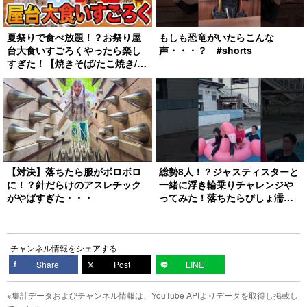
夏祭りで食べ放題！？お祭り屋
もしも恐竜がいたらこんな
台大食いすごろくやったら楽し
声・・・？ #shorts
すぎた！【焼きそば/たこ焼き/か
き氷/フランクフルト】
【対決】落ちたら服がボロボロ
総勢8人！？ジャスティスターと
に！？針だらけのアスレチック
一緒に浮き輪乗りチャレンジや
がやばすぎた・・・
ってみた！落ちたらびしょ濡
れ！！ #shorts
チャンネル情報をシェアする
Share
Post
LINE
※集計データおよびチャンネル情報は、YouTube APIよりデータを取得し掲載し