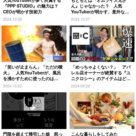
『PPP STUDIO』の魅力は？
ん』じゃなかった？ 人気
CEOが明かす技術力
YouTuberが明かす、意外な過
去とは
2024.10.09
2024.10.07
「笑いが止まらん」「ただの噴
「めっちゃよくない？」 アパ
火」 人気YouTuberが、風呂
レル店オーナーが絶賛する『ユ
を沸かすために使ったのは…
ニクロシー』のアイテムはど
れ？
2024.10.02
2024.09.26
門限を超えて帰宅した娘 怒っ
こんな暮らしをしてみた