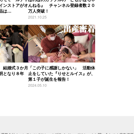
インストアがオ
んねる』 チャンネル登録者数２０
品は…
万人突破！
2021.10.25
 結婚式３か月
「この子に感謝しかない」 活動休
明となり８年
止をしていた『りせとルイス』が、
第１子が誕生を報告！
2024.05.10