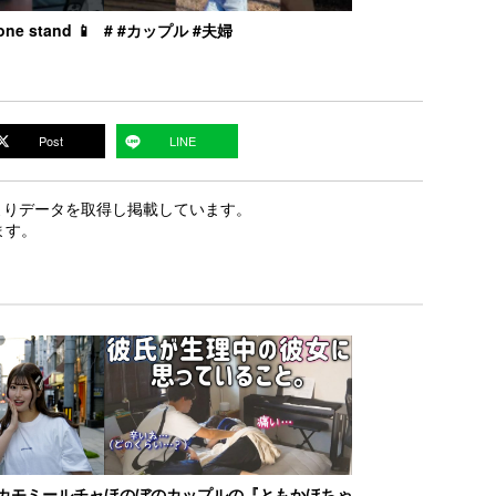
one stand 📱
# #カップル #夫婦
Post
LINE
PIよりデータを取得し掲載しています。
ます。
カモミールチャ
ほのぼのカップルの『ともかほちゃ