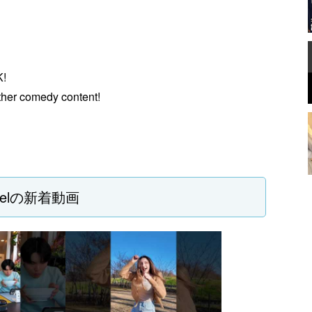
K!
ther comedy content!
nelの新着動画