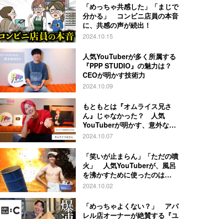
「めっちゃ共感した」「まじで
分かる」 コンビニ店員の本音
に、共感の声が続出！
2024.10.15
人気YouTuberが多く所属する
『PPP STUDIO』の魅力は？
CEOが明かす技術力
2024.10.09
もともとは『オムライス兄さ
ん』じゃなかった？ 人気
YouTuberが明かす、意外な過
去とは
2024.10.07
「笑いが止まらん」「ただの噴
火」 人気YouTuberが、風呂
を沸かすために使ったのは…
2024.10.02
「めっちゃよくない？」 アパ
レル店オーナーが絶賛する『ユ