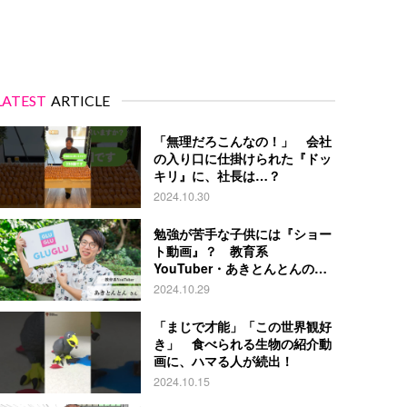
LATEST
ARTICLE
「無理だろこんなの！」 会社
の入り口に仕掛けられた『ドッ
キリ』に、社長は…？
2024.10.30
勉強が苦手な子供には『ショー
ト動画』？ 教育系
YouTuber・あきとんとんの戦
略とは
2024.10.29
「まじで才能」「この世界観好
き」 食べられる生物の紹介動
画に、ハマる人が続出！
2024.10.15