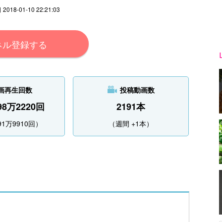
8-01-10 22:21:03
ネル登録する
画再生回数
投稿動画数
98万2220回
2191本
91万9910回）
（週間 +1本）