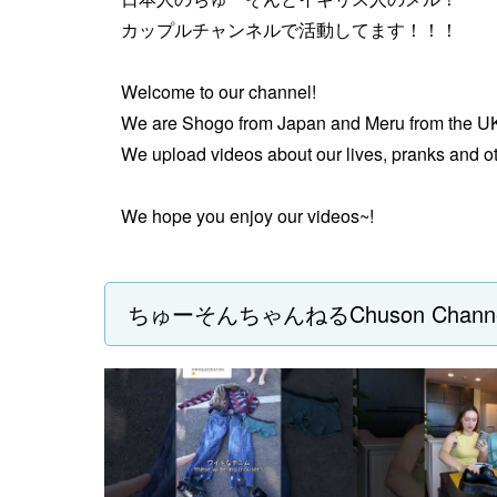
カップルチャンネルで活動してます！！！
Welcome to our channel!
We are Shogo from Japan and Meru from the U
We upload videos about our lives, pranks and o
We hope you enjoy our videos~!
ちゅーそんちゃんねるChuson Chan