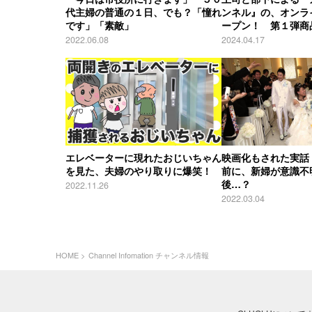
代主婦の普通の１日、でも？「憧れ
ンネル』の、オンラ
です」「素敵」
ープン！ 第１弾商
2022.06.08
2024.04.17
エレベーターに現れたおじいちゃん
映画化もされた実話
を見た、夫婦のやり取りに爆笑！
前に、新婦が意識不
後…？
2022.11.26
2022.03.04
HOME
Channel Infomation チャンネル情報