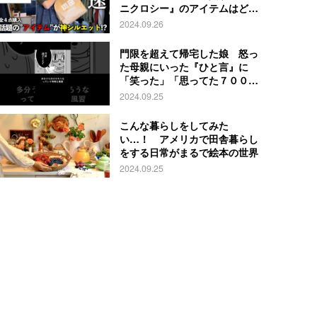
ニクロシー』のアイテムはど
れ？
2024.09.26
門限を超えて帰宅した娘 怒っ
た母親にいった『ひと言』に
「笑った」「思ってた７００倍
特殊」
2024.09.25
こんな暮らしをしてみた
い…！ アメリカで田舎暮らし
をする日常がまるで絵本の世界
2024.09.25