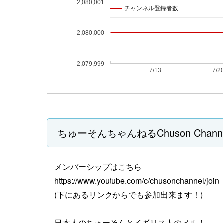
2,080,001
チャンネル登録者数
チャンネル登録者数
2,080,000
2,079,999
7/13
7/2
ちゅーそんちゃんねるChuson Chan
メンバーシップはこちら
https://www.youtube.com/c/chusonchannel/join
(下にあるリンクからでも参加出来ます！)
日本人のちゅーそんとイギリス人のメル！