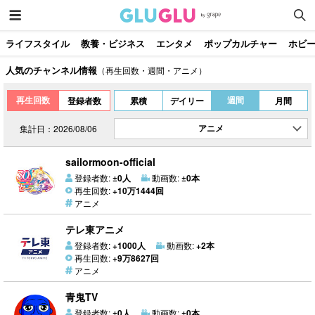
ライフスタイル
教養・ビジネス
エンタメ
ポップカルチャー
ホビ
人気のチャンネル情報
（再生回数・週間・アニメ）
登録者数
累積
デイリー
月間
再生回数
週間
集計日：
2026/08/06
アニメ
sailormoon-official
登録者数:
±0人
動画数:
±0本
再生回数:
+10万1444回
アニメ
テレ東アニメ
登録者数:
+1000人
動画数:
+2本
再生回数:
+9万8627回
アニメ
青鬼TV
登録者数:
±0人
動画数:
±0本