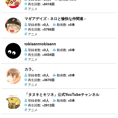
再生回数:
+6418回
アニメ
マギアデイズ - ネロと愉快な仲間達 -
登録者数:
±0人
動画数:
±0本
再生回数:
+5766回
アニメ
tokisanntokisann
登録者数:
±0人
動画数:
±0本
再生回数:
+4434回
アニメ
カラ。
登録者数:
±0人
動画数:
±0本
再生回数:
+3670回
アニメ
「タヌキとキツネ」公式YouTubeチャンネル
登録者数:
±0人
動画数:
±0本
再生回数:
+2912回
アニメ