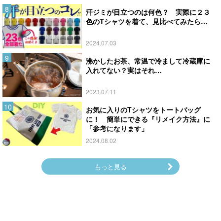
汗ジミが目立つのは何色？ 実際に２３
色のTシャツを着て、見比べてみたら…
2024.07.03
沸かしたお茶、常温で冷まして冷蔵庫に
入れてない？実はそれ…
2023.07.11
お気に入りのTシャツをトートバッグ
に！ 簡単にできる『リメイク方法』に
「参考になります」
2024.08.02
もっと見る