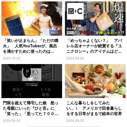
「笑いが止まらん」「ただの噴
「めっちゃよくない？」 アパ
火」 人気YouTuberが、風呂
レル店オーナーが絶賛する『ユ
を沸かすために使ったのは…
ニクロシー』のアイテムはど
れ？
2024.10.02
2024.09.26
門限を超えて帰宅した娘 怒っ
こんな暮らしをしてみた
た母親にいった『ひと言』に
い…！ アメリカで田舎暮らし
「笑った」「思ってた７００倍
をする日常がまるで絵本の世界
特殊」
2024.09.25
2024.09.25