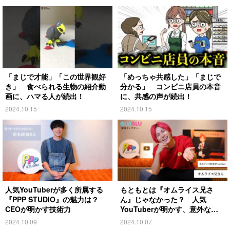
「まじで才能」「この世界観好
「めっちゃ共感した」「まじで
き」 食べられる生物の紹介動
分かる」 コンビニ店員の本音
画に、ハマる人が続出！
に、共感の声が続出！
2024.10.15
2024.10.15
人気YouTuberが多く所属する
もともとは『オムライス兄さ
『PPP STUDIO』の魅力は？
ん』じゃなかった？ 人気
CEOが明かす技術力
YouTuberが明かす、意外な過
去とは
2024.10.09
2024.10.07