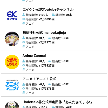
アニメ
エイケン公式Youtubeチャンネル
登録者数:
+100人
動画数:
+9本
再生回数:
+2万6836回
アニメ
満福神社公式 manpukujinja
登録者数:
±0人
動画数:
±0本
再生回数:
+2万2273回
アニメ
Anime Zanmai
登録者数:
±0人
動画数:
±0本
再生回数:
+1万9327回
アニメ
アニメ！アニメ！公式
登録者数:
±0人
動画数:
±0本
再生回数:
+1万7378回
アニメ
Undertale非公式声劇団体『あんだぁてぃる!』
登録者数:
+100人
動画数:
±0本