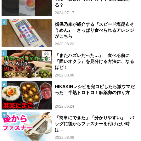
る？
2024.07.17
揖保乃糸が紹介する『スピード塩昆布そ
うめん』 さっぱり食べられるアレンジ
がこちら
2023.08.22
「またハズレだった…」 食べる前に
『固いオクラ』を見分ける方法に、なる
ほど！
2022.08.08
HIKAKINレシピを完コピしたら激ウマだ
った 半熟トロトロ！麻薬卵の作り方
2022.06.24
「簡単にできた」「分かりやすい」 バ
ッグに後からファスナーを付けたい時
は…
2022.08.09