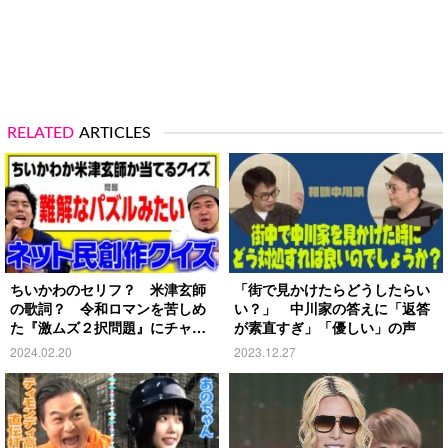
RELATED
ARTICLES
ちいかわのセリフ？ 米津玄師
「街で見かけたらどうしたらい
の歌詞？ 令和ロマンを苦しめ
い？」 中川家の答えに「返答
た『激ムズ２択問題』にチャレ
が素直すぎ」「優しい」の声
ンジ
2024.02.20
2023.12.27