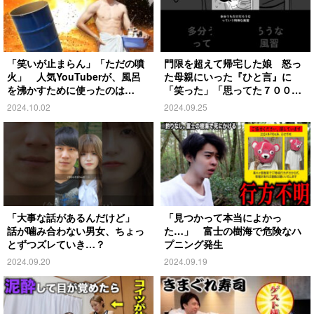
「笑いが止まらん」「ただの噴
門限を超えて帰宅した娘 怒っ
火」 人気YouTuberが、風呂
た母親にいった『ひと言』に
を沸かすために使ったのは…
「笑った」「思ってた７００倍
特殊」
2024.10.02
2024.09.25
「大事な話があるんだけど」
「見つかって本当によかっ
話が噛み合わない男女、ちょっ
た…」 富士の樹海で危険なハ
とずつズレていき…？
プニング発生
2024.09.20
2024.09.19