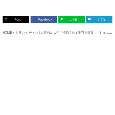
Post
Facebook
LINE
はてな
HOME
お笑い
チャンネル開設約１年で登録者数１千万人突破！ じゅんや
の勢いが止まらない