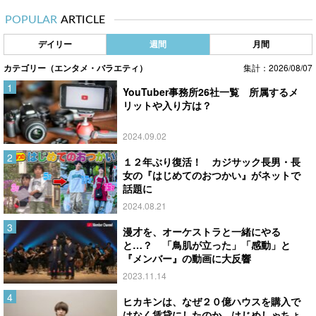
POPULAR
ARTICLE
デイリー
週間
月間
カテゴリー（エンタメ・バラエティ）
集計：2026/08/07
YouTuber事務所26社一覧 所属するメ
リットや入り方は？
2024.09.02
１２年ぶり復活！ カジサック長男・長
女の『はじめてのおつかい』がネットで
話題に
2024.08.21
漫才を、オーケストラと一緒にやる
と…？ 「鳥肌が立った」「感動」と
『メンバー』の動画に大反響
2023.11.14
ヒカキンは、なぜ２０億ハウスを購入で
はなく賃貸にしたのか はじめしゃちょ