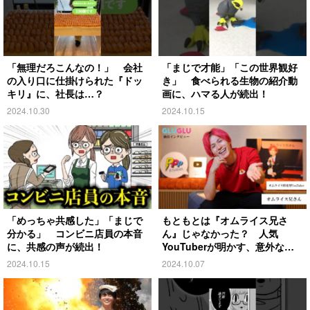
「無理だろこんなの！」 会社
「まじで才能」「この世界観好
の入り口に仕掛けられた『ドッ
き」 食べられる生物の紹介動
キリ』に、社長は…？
画に、ハマる人が続出！
2024.10.30
2024.10.15
「めっちゃ共感した」「まじで
もともとは『オムライス兄さ
分かる」 コンビニ店員の本音
ん』じゃなかった？ 人気
に、共感の声が続出！
YouTuberが明かす、意外な過
去とは
2024.10.15
2024.10.07