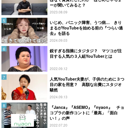
ーが聞いてみると？
2023.08.09
いじめ、パニック障害、うつ病… きり
まるがYouTubeを始める前の『つらい過
去』を語る
2024.09.03
鋭すぎる指摘にタジタジ？ マツコが注
目する人気の３人組YouTuberとは
2022.09.12
人気YouTuber夫妻が、子供のために３つ
目の家を用意？ 高額な出費にスタジオ
騒然
2024.09.13
『Janca』『ASEMO』『nyaon』 チョ
コプラの新作コントに「最高」「面白
い！」の声
2022.07.20