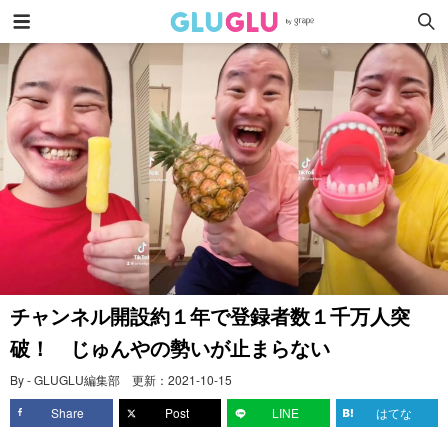
チャンネル開設約１年で登録者数１千万人突
破！ じゅんやの勢いが止まらない
By - GLUGLU編集部
更新：
2021-10-15
Share
Post
LINE
はてな