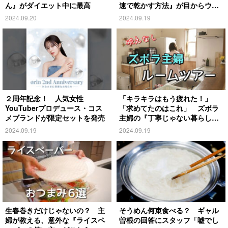
ん』がダイエット中に最高
速で乾かす方法』が目からウロ
コ
2024.09.20
2024.09.19
２周年記念！ 人気女性
「キラキラはもう疲れた！」
YouTuberプロデュース・コス
「求めてたのはこれ」 ズボラ
メブランドが限定セットを発売
主婦の『丁寧じゃない暮らし』
がこちら
2024.09.19
2024.09.19
生春巻きだけじゃないの？ 主
そうめん何束食べる？ ギャル
婦が教える、意外な『ライスペ
曽根の回答にスタッフ「嘘でし