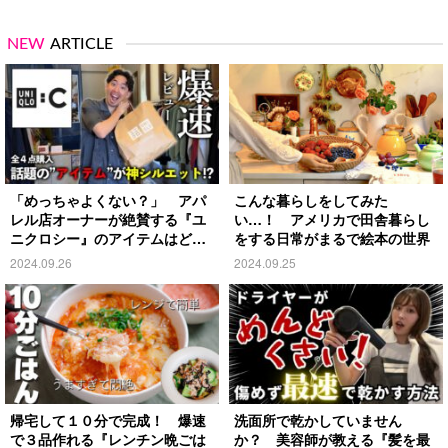
NEW
ARTICLE
「めっちゃよくない？」 アパ
こんな暮らしをしてみた
レル店オーナーが絶賛する『ユ
い…！ アメリカで田舎暮らし
ニクロシー』のアイテムはど
をする日常がまるで絵本の世界
れ？
2024.09.26
2024.09.25
帰宅して１０分で完成！ 爆速
洗面所で乾かしていません
で３品作れる『レンチン晩ごは
か？ 美容師が教える『髪を最