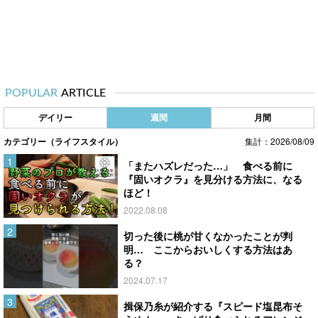
POPULAR
ARTICLE
デイリー
週間
月間
カテゴリー（ライフスタイル）
集計：2026/08/09
「またハズレだった…」 食べる前に
『固いオクラ』を見分ける方法に、なる
ほど！
2022.08.08
切った後に桃が甘くなかったことが判
明… ここからおいしくする方法はあ
る？
2024.07.17
揖保乃糸が紹介する『スピード塩昆布そ