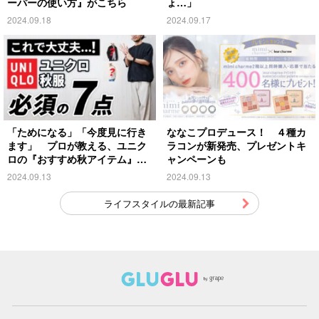
ーパーの使い方』がこちら
ょ…」
2024.09.18
2024.09.17
「ためになる」「今度見に行き
ななこプロデュース！ ４種カ
ます」 プロが教える、ユニク
ラコンが新発売、プレゼントキ
ロの『おすすめ秋アイテム』が
ャンペーンも
こちら
2024.09.13
2024.09.13
ライフスタイルの最新記事