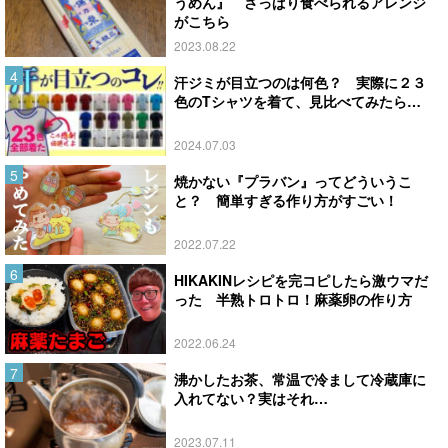
うめん』 さっぱり食べられるアレンジ
がこちら
2023.08.22
汗ジミが目立つのは何色？ 実際に２３
色のTシャツを着て、見比べてみたら…
2024.07.03
焼かない『プラバン』ってどういうこ
と？ 簡単すぎる作り方がすごい！
2022.07.22
HIKAKINレシピを完コピしたら激ウマだ
った 半熟トロトロ！麻薬卵の作り方
2022.06.24
沸かしたお茶、常温で冷まして冷蔵庫に
入れてない？実はそれ…
2023.07.11