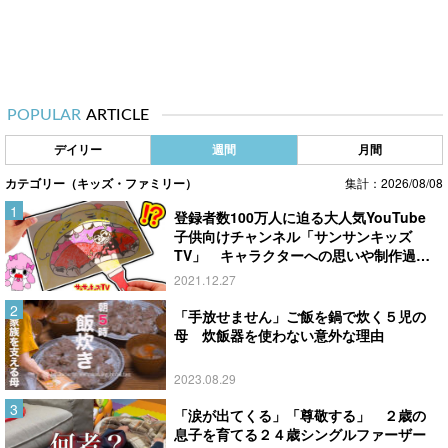
POPULAR
ARTICLE
デイリー
週間
月間
カテゴリー（キッズ・ファミリー）
集計：2026/08/08
登録者数100万人に迫る大人気YouTube
子供向けチャンネル「サンサンキッズ
TV」 キャラクターへの思いや制作過程
を聞いてみた！
2021.12.27
「手放せません」ご飯を鍋で炊く５児の
母 炊飯器を使わない意外な理由
2023.08.29
「涙が出てくる」「尊敬する」 ２歳の
息子を育てる２４歳シングルファーザー