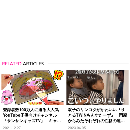
RELATED
ARTICLES
登録者数100万人に迫る大人気
双子のリンコタがかわいい『り
YouTube子供向けチャンネル
とるTWINもんすたーず』 両親
「サンサンキッズTV」 キャラ
からみたそれぞれの性格の違い
クターへの思いや制作過程を聞
とは？
2021.12.27
2023.04.05