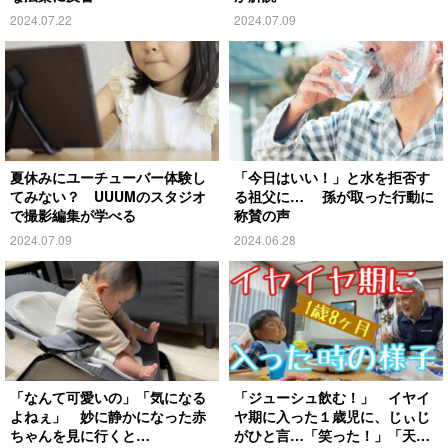
2024.07.22
2024.07.09
夏休みにユーチューバー体験し
「今日はいい！」と水を拒否す
てみない？ UUUMのスタジオ
る祖父に… 孫が取った行動に
で撮影編集が学べる
称賛の声
2024.07.09
2024.06.28
「なんて可愛いの」「気になる
「ジューシュ飲む！」 イヤイ
よねぇ」 妙に静かになった赤
ヤ期に入った１歳児に、じぃじ
ちゃんを見に行くと…
がひと言…「笑った！」「天