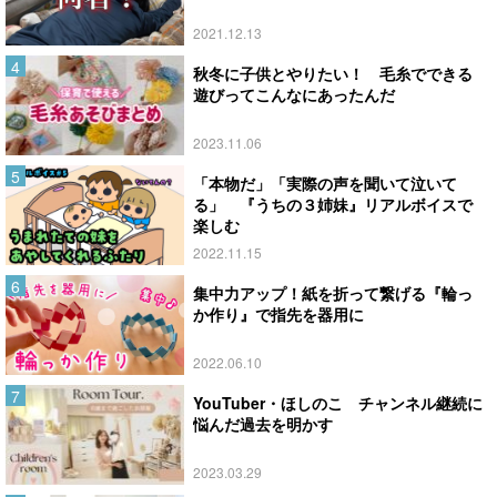
2021.12.13
秋冬に子供とやりたい！ 毛糸でできる
遊びってこんなにあったんだ
2023.11.06
「本物だ」「実際の声を聞いて泣いて
る」 『うちの３姉妹』リアルボイスで
楽しむ
2022.11.15
集中力アップ！紙を折って繋げる『輪っ
か作り』で指先を器用に
2022.06.10
YouTuber・ほしのこ チャンネル継続に
悩んだ過去を明かす
2023.03.29