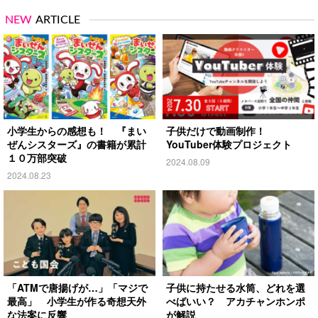
NEW
ARTICLE
小学生からの感想も！ 『まい
子供だけで動画制作！
ぜんシスターズ』の書籍が累計
YouTuber体験プロジェクト
１０万部突破
2024.08.09
2024.08.23
「ATMで唐揚げが…」「マジで
子供に持たせる水筒、どれを選
最高」 小学生が作る奇想天外
べばいい？ アカチャンホンポ
な法案に反響
が解説