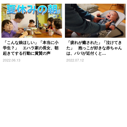
いてみた！
「こんな娘ほしい」「本当に小
「疲れが癒された」「泣けてき
学生？」 エハラ家の長女、朝
た」 抱っこが好きな赤ちゃん
起きてする行動に賞賛の声
は、パパが近付くと…
2022.06.13
2022.07.12