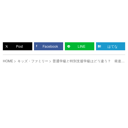
Post
Facebook
LINE
はてな
HOME
キッズ・ファミリー
普通学級と特別支援学級はどう違う？ 発達障
害を抱える娘が思ったこととは