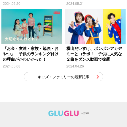
才」
2024.06.20
2024.05.21
『お金・友達・家族・勉強・お
横山だいすけ、ボンボンアカデ
やつ』 子供のランキング付け
ミーとコラボ！ 子供に人気な
の理由がかわいかった！
２曲をダンス動画で披露
2024.05.08
2024.04.26
キッズ・ファミリーの最新記事