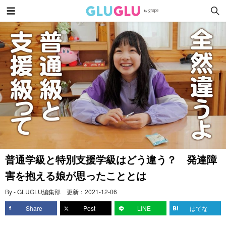
普通学級と特別支援学級はどう違う？ 発達障
害を抱える娘が思ったこととは
By - GLUGLU編集部
更新：
2021-12-06
Share
Post
LINE
はてな