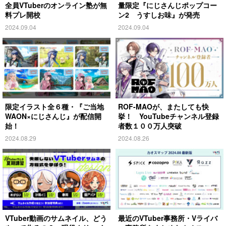
全員VTuberのオンライン塾が無
量限定『にじさんじポップコー
料プレ開校
ン2 うすしお味』が発売
2024.09.04
2024.09.04
限定イラスト全６種・『ご当地
ROF-MAOが、またしても快
WAON×にじさんじ』が配信開
挙！ YouTubeチャンネル登録
始！
者数１００万人突破
2024.08.29
2024.08.26
VTuber動画のサムネイル、どう
最近のVTuber事務所・Vライバ