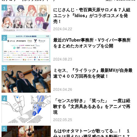
にじさんじ・壱百満天原サロメ＆７人組
ユニット『Idios』がコラボコスメを発
売！
2024.04.22
最近のVTuber事務所・Vライバー事務所
をまとめたカオスマップを公開
2024.08.23
ミセス、『ライラック』最新MVが自身最
速で４００万回再生を突破！
2024.04.26
「センスが好き」「笑った」 一度は経
験する『文房具あるある』をアニメで再
現
2022.05.25
もはやオタマトーンが歌ってる…！ １
分とは思えない満足感のある動画に１７