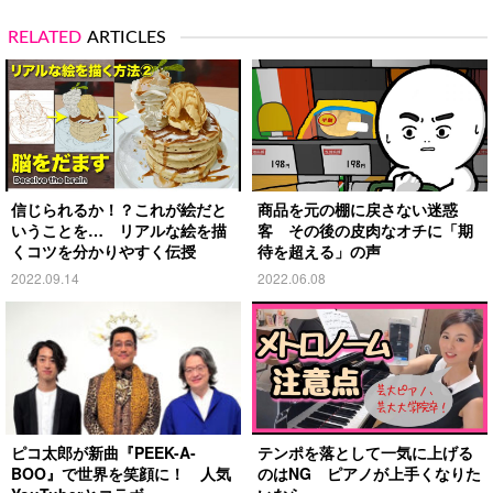
RELATED
ARTICLES
信じられるか！？これが絵だと
商品を元の棚に戻さない迷惑
いうことを… リアルな絵を描
客 その後の皮肉なオチに「期
くコツを分かりやすく伝授
待を超える」の声
2022.09.14
2022.06.08
ピコ太郎が新曲『PEEK-A-
テンポを落として一気に上げる
BOO』で世界を笑顔に！ 人気
のはNG ピアノが上手くなりた