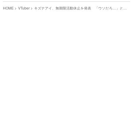
HOME
VTuber
キズナアイ、無期限活動休止を発表 「ウソだろ…」とシ
ョックの声続出