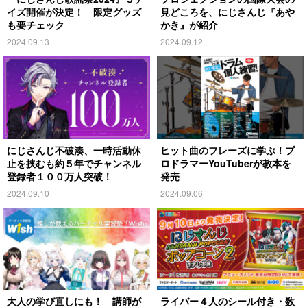
イズ開催が決定！ 限定グッズ
見どころを、にじさんじ『あや
も要チェック
かき』が紹介
2024.09.13
2024.09.12
にじさんじ不破湊、一時活動休
ヒット曲のフレーズに学ぶ！プ
止を挟むも約５年でチャンネル
ロドラマーYouTuberが教本を
登録者１００万人突破！
発売
2024.09.10
2024.09.06
大人の学び直しにも！ 講師が
ライバー４人のシール付き・数