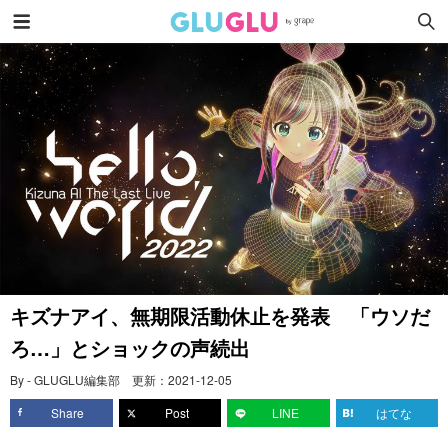
キズナアイ、無期限活動休止を発表 「ウソだ
ろ…」とショックの声続出
By - GLUGLU編集部
更新：
2021-12-05
Share
Post
LINE
はてな