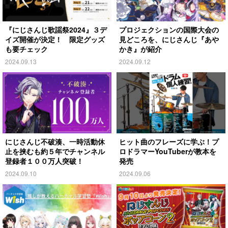
『にじさんじ歌謡祭2024』３デ
プロジェクションの国際大会の
イズ開催が決定！ 限定グッズ
見どころを、にじさんじ『あや
も要チェック
かき』が紹介
2024.09.13
2024.09.12
にじさんじ不破湊、一時活動休
ヒット曲のフレーズに学ぶ！プ
止を挟むも約５年でチャンネル
ロドラマーYouTuberが教本を
登録者１００万人突破！
発売
2024.09.10
2024.09.06