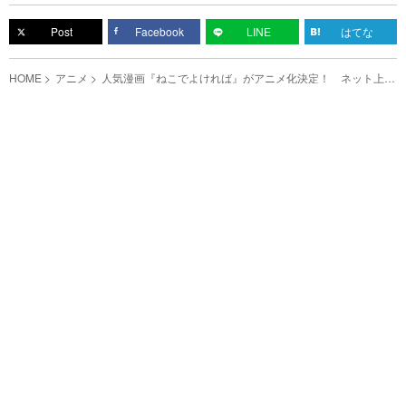
Post
Facebook
LINE
はてな
HOME
アニメ
人気漫画『ねこでよければ』がアニメ化決定！ ネット上で
は喜びと祝福の声