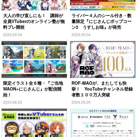
大人の学び直しにも！ 講師が
ライバー４人のシール付き・数
全員VTuberのオンライン塾が無
量限定『にじさんじポップコー
料プレ開校
ン2 うすしお味』が発売
2024.09.04
2024.09.04
限定イラスト全６種・『ご当地
ROF-MAOが、またしても快
WAON×にじさんじ』が配信開
挙！ YouTubeチャンネル登録
始！
者数１００万人突破
2024.08.29
2024.08.26