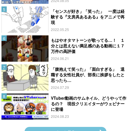
2024.08.05
「センスが好き」「笑った」 一度は経
験する『文房具あるある』をアニメで再
現
2022.05.25
もはやオタマトーンが歌ってる…！ １
分とは思えない満足感のある動画に１７
万件の高評価
2024.06.21
「腹抱えて笑った」「面白すぎる」 退
職する女性社員が、部長に挨拶をしたと
思ったら…
2024.07.29
VTuber動画のサムネイル、どうやって作
るの？ 現役クリエイターがウェビナー
に登場
2024.08.23