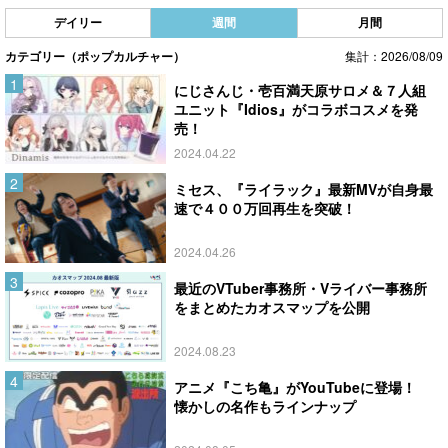
デイリー
週間
月間
カテゴリー（ポップカルチャー）
集計：2026/08/09
にじさんじ・壱百満天原サロメ＆７人組
ユニット『Idios』がコラボコスメを発
売！
2024.04.22
ミセス、『ライラック』最新MVが自身最
速で４００万回再生を突破！
2024.04.26
最近のVTuber事務所・Vライバー事務所
をまとめたカオスマップを公開
2024.08.23
アニメ『こち亀』がYouTubeに登場！
懐かしの名作もラインナップ