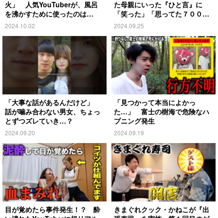
火」 人気YouTuberが、風呂
た母親にいった『ひと言』に
を沸かすために使ったのは…
「笑った」「思ってた７００倍
特殊」
2024.10.02
2024.09.25
「大事な話があるんだけど」
「見つかって本当によかっ
話が噛み合わない男女、ちょっ
た…」 富士の樹海で危険なハ
とずつズレていき…？
プニング発生
2024.09.20
2024.09.19
目が覚めたら事件発生！？ 酔
きまぐれクック・かねこが『出