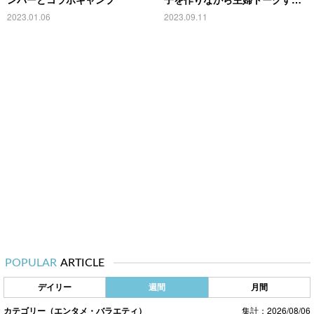
豪華コラボを実現
2023.01.06
2023.09.11
POPULAR
ARTICLE
デイリー
週間
月間
カテゴリー（エンタメ・バラエティ）
集計：2026/08/06