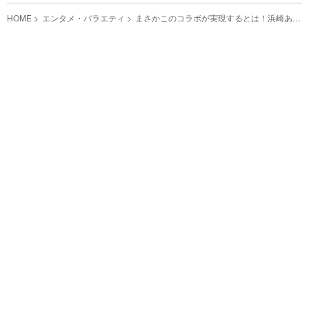
HOME
エンタメ・バラエティ
まさかこのコラボが実現するとは！浜崎あゆ
みとavex松浦勝人の思い出話にほっこり