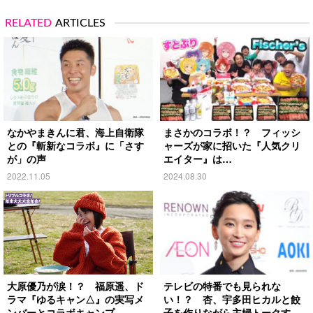
RELATED
ARTICLES
なかやまきんに君、海上自衛隊
まさかのコラボ！？ フィッシ
との『斬新なコラボ』に「さす
ャーズが家に招いた『人気クリ
が」の声
エイター』は…
2022.11.05
2024.08.30
大原優乃が涙！？ 福原遥、ド
テレビの特番でも見られな
ラマ『ゆるキャン△』の実写メ
い！？ 杏、宇多田ヒカルと餃
ンバーとコラボキャンプ
子を作りながら主婦トークする