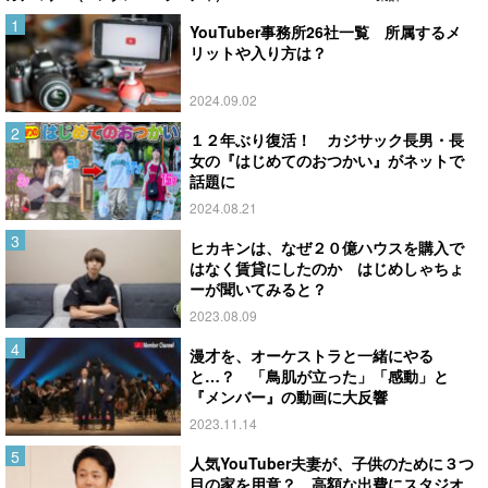
YouTuber事務所26社一覧 所属するメ
リットや入り方は？
2024.09.02
１２年ぶり復活！ カジサック長男・長
女の『はじめてのおつかい』がネットで
話題に
2024.08.21
ヒカキンは、なぜ２０億ハウスを購入で
はなく賃貸にしたのか はじめしゃちょ
ーが聞いてみると？
2023.08.09
漫才を、オーケストラと一緒にやる
と…？ 「鳥肌が立った」「感動」と
『メンバー』の動画に大反響
2023.11.14
人気YouTuber夫妻が、子供のために３つ
目の家を用意？ 高額な出費にスタジオ