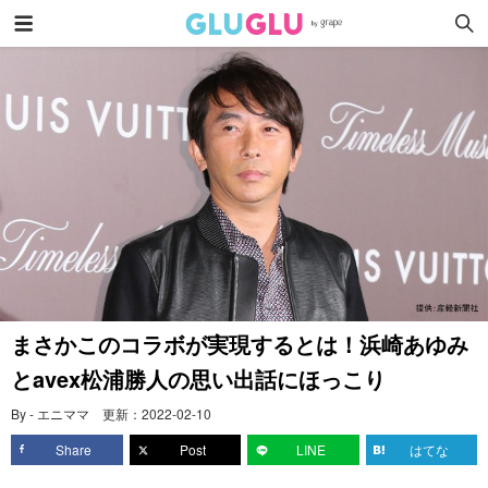
まさかこのコラボが実現するとは！浜崎あゆみ
とavex松浦勝人の思い出話にほっこり
By - エニママ
更新：
2022-02-10
Share
Post
LINE
はてな