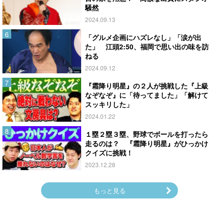
騒然
2024.09.13
「グルメ企画にハズレなし」「涙が出
た」 江頭2:50、福岡で思い出の味を訪
ねる
2024.09.12
『霜降り明星』の２人が挑戦した『上級
なぞなぞ』に「待ってました」「解けて
スッキリした」
2024.01.22
１塁２塁３塁、野球でボールを打ったら
走るのは？ 『霜降り明星』がひっかけ
クイズに挑戦！
2023.12.28
もっと見る