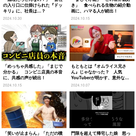
の入り口に仕掛けられた『ドッ
き」 食べられる生物の紹介動
キリ』に、社長は…？
画に、ハマる人が続出！
2024.10.30
2024.10.15
「めっちゃ共感した」「まじで
もともとは『オムライス兄さ
分かる」 コンビニ店員の本音
ん』じゃなかった？ 人気
に、共感の声が続出！
YouTuberが明かす、意外な過
去とは
2024.10.15
2024.10.07
「笑いが止まらん」「ただの噴
門限を超えて帰宅した娘 怒っ