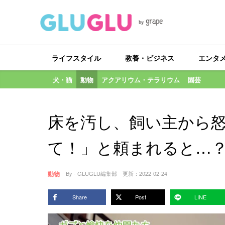
ライフスタイル
教養・ビジネス
エンタ
犬・猫
動物
アクアリウム・テラリウム
園芸
床を汚し、飼い主から
て！」と頼まれると…
動物
By - GLUGLU編集部
更新：
2022-02-24
Share
Post
LINE