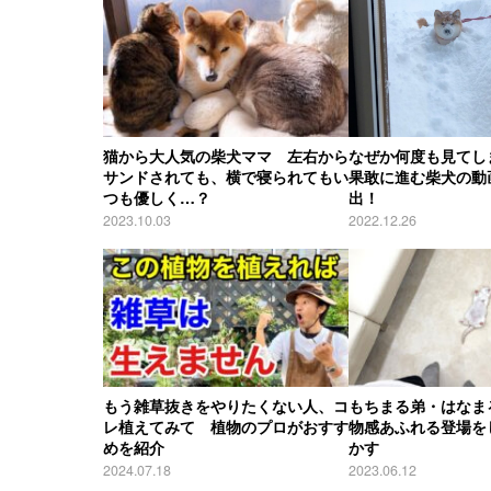
猫から大人気の柴犬ママ 左右から
なぜか何度も見てし
サンドされても、横で寝られてもい
果敢に進む柴犬の動
つも優しく…？
出！
2023.10.03
2022.12.26
もう雑草抜きをやりたくない人、コ
もちまる弟・はなま
レ植えてみて 植物のプロがおすす
物感あふれる登場を
めを紹介
かす
2024.07.18
2023.06.12