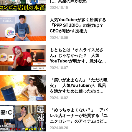
に、共感の声が続出！
2024.10.15
人気YouTuberが多く所属する
『PPP STUDIO』の魅力は？
CEOが明かす技術力
2024.10.09
もともとは『オムライス兄さ
ん』じゃなかった？ 人気
YouTuberが明かす、意外な過
去とは
2024.10.07
「笑いが止まらん」「ただの噴
火」 人気YouTuberが、風呂
を沸かすために使ったのは…
2024.10.02
「めっちゃよくない？」 アパ
レル店オーナーが絶賛する『ユ
ニクロシー』のアイテムはど
れ？
2024.09.26