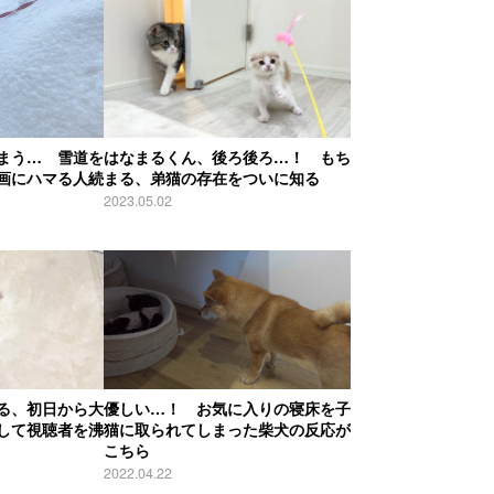
まう… 雪道を
はなまるくん、後ろ後ろ…！ もち
画にハマる人続
まる、弟猫の存在をついに知る
2023.05.02
る、初日から大
優しい…！ お気に入りの寝床を子
して視聴者を沸
猫に取られてしまった柴犬の反応が
こちら
2022.04.22