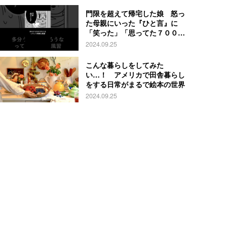
門限を超えて帰宅した娘 怒っ
た母親にいった『ひと言』に
「笑った」「思ってた７００倍
特殊」
2024.09.25
こんな暮らしをしてみた
い…！ アメリカで田舎暮らし
をする日常がまるで絵本の世界
2024.09.25