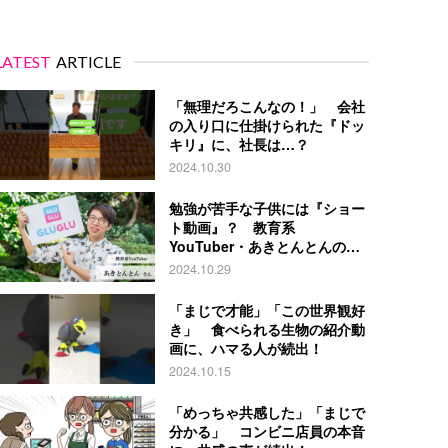
LATEST
ARTICLE
「無理だろこんなの！」 会社
の入り口に仕掛けられた『ドッ
キリ』に、社長は…？
2024.10.30
勉強が苦手な子供には『ショー
ト動画』？ 教育系
YouTuber・あきとんとんの戦
略とは
2024.10.29
「まじで才能」「この世界観好
き」 食べられる生物の紹介動
画に、ハマる人が続出！
2024.10.15
「めっちゃ共感した」「まじで
分かる」 コンビニ店員の本音